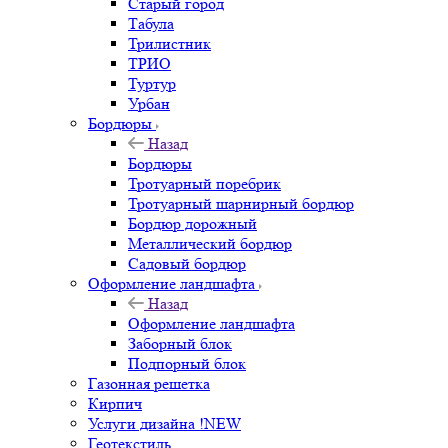
Старый город
Табула
Трилистник
ТРИО
Туртур
Урбан
Бордюры
Назад
Бордюры
Тротуарный поребрик
Тротуарный шарнирный бордюр
Бордюр дорожный
Металлический бордюр
Садовый бордюр
Оформление ландшафта
Назад
Оформление ландшафта
Заборный блок
Подпорный блок
Газонная решетка
Кирпич
Услуги дизайна !NEW
Геотекстиль