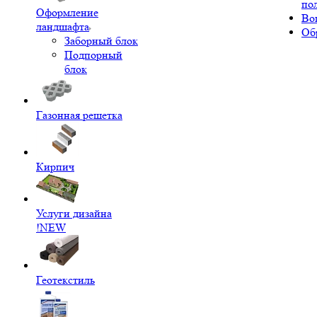
по
Оформление
Во
ландшафта
Об
Заборный блок
Подпорный
блок
Газонная решетка
Кирпич
Услуги дизайна
!NEW
Геотекстиль