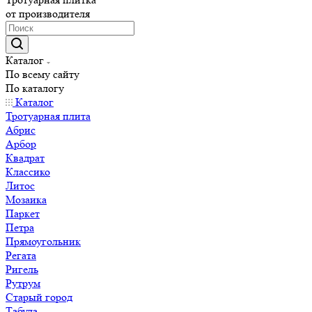
от производителя
Каталог
По всему сайту
По каталогу
Каталог
Тротуарная плита
Абрис
Арбор
Квадрат
Классико
Литос
Мозаика
Паркет
Петра
Прямоугольник
Регата
Ригель
Рутрум
Старый город
Табула