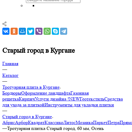
Старый город в Кургане
Главная
—
Каталог
—
Тротуарная плита в Кургане
Бордюры
Оформление ландшафта
Газонная
решетка
Кирпич
Услуги дизайна !NEW
Геотекстиль
Средства
для ухода за плиткой
Инструменты для укладки плитки
—
Старый город в Кургане
Абрис
Арбор
Квадрат
Классико
Литос
Мозаика
Паркет
Петра
Прямо
—
Тротуарная плитка Старый город, 60 мм, Осень