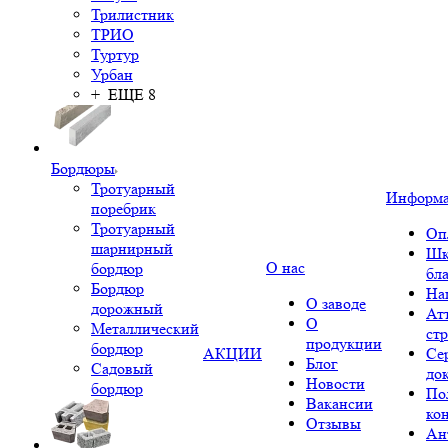
Трилистник
ТРИО
Туртур
Урбан
+ ЕЩЕ 8
Бордюры
Тротуарный
Информ
поребрик
Тротуарный
Оп
шарнирный
Шк
О нас
бордюр
бл
Бордюр
На
О заводе
дорожный
Ат
О
Металлический
ст
продукции
бордюр
АКЦИИ
Се
Блог
Садовый
до
Новости
бордюр
По
Вакансии
ко
Отзывы
Ан