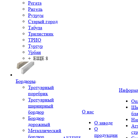
Регата
Ригель
Рутрум
Старый город
Табула
Трилистник
ТРИО
Туртур
Урбан
+ ЕЩЕ 8
Бордюры
Тротуарный
Информ
поребрик
Тротуарный
Оп
шарнирный
Шк
О нас
бордюр
бл
Бордюр
На
О заводе
дорожный
Ат
О
Металлический
ст
продукции
бордюр