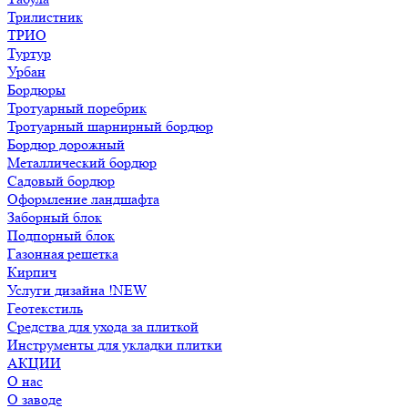
Трилистник
ТРИО
Туртур
Урбан
Бордюры
Тротуарный поребрик
Тротуарный шарнирный бордюр
Бордюр дорожный
Металлический бордюр
Садовый бордюр
Оформление ландшафта
Заборный блок
Подпорный блок
Газонная решетка
Кирпич
Услуги дизайна !NEW
Геотекстиль
Средства для ухода за плиткой
Инструменты для укладки плитки
АКЦИИ
О нас
О заводе