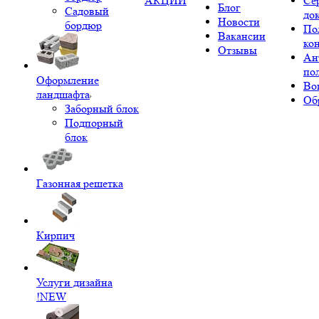
АКЦИИ
Се
Блог
Садовый
до
Новости
бордюр
По
Вакансии
ко
Отзывы
Ан
по
Оформление
Во
ландшафта
Об
Заборный блок
Подпорный
блок
Газонная решетка
Кирпич
Услуги дизайна
!NEW