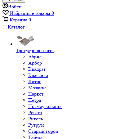
Войти
Избранные товары
0
Корзина
0
Каталог
Тротуарная плита
Абрис
Арбор
Квадрат
Классико
Литос
Мозаика
Паркет
Петра
Прямоугольник
Регата
Ригель
Рутрум
Старый город
Табула