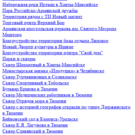
Набережная реки Иртыш в Ханты-Мансийске
Парк Российско-Армянской дружбы
Территория рядом с ТЦ Новый магнат
Торговый центр Верхний Бор
Армянская апостольская церковь им. Святого Месропа
Маштоца
Благоустройство территории базы отдыха Липовое
Нoвый Двoрeц культуры в Ишимe
Благоустройство территории центра "Свой дом"
Парки и скверы
Сквер Шахматный в Ханты-Мансийске
Монастырская заимка «Плодушка» в Челябинске
Сквер Турчаниновых в Соликамске
Сквер Спортивный в Тобольске
Бульвар Ершова в Тюмени
Сквер Медицинских работников в Тюмени
Сквер Отрядов мэра в Тюмени
Сквер с историей географов открыли по улице Дзержинского
в Тюмени
Байновский сад в Каменск-Уральске
Сквер К.Я. Лагунова в Тюмени
Сквер Славянский в Тюмени