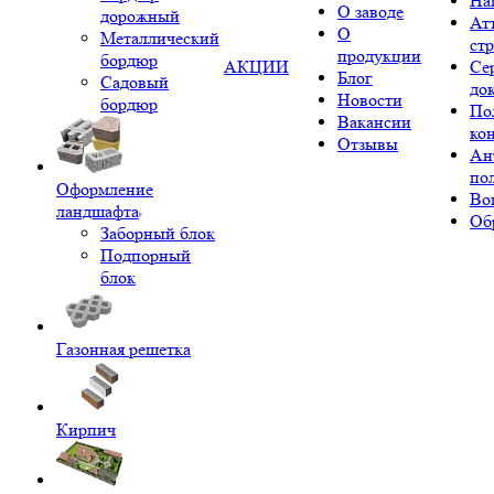
На
О заводе
дорожный
Ат
О
Металлический
ст
продукции
бордюр
АКЦИИ
Се
Блог
Садовый
до
Новости
бордюр
По
Вакансии
ко
Отзывы
Ан
по
Оформление
Во
ландшафта
Об
Заборный блок
Подпорный
блок
Газонная решетка
Кирпич