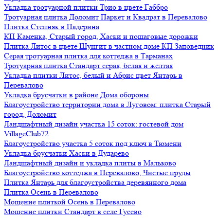
Укладка тротуарной плитки Трио в цвете Габбро
Тротуарная плитка Доломит Паркет и Квадрат в Перевалово
Плитка Степняк в Падерина
КП Каменка, Старый город, Хаски и пошаговые дорожки
Плитка Литос в цвете Шунгит в частном доме КП Заповедник
Серая тротуарная плитка для коттеджа в Тарманах
Тротуарная плитка Стандарт серая, белая и желтая
Укладка плитки Литос, белый и Абрис цвет Янтарь в
Перевалово
Укладка брусчатки в районе Дома обороны
Благоустройство территории дома в Луговом: плитка Старый
город, Доломит
Ландшафтный дизайн участка 15 соток: гостевой дом
VillageClub72
Благоустройство участка 5 соток под ключ в Тюмени
Укладка брусчатки Хаски в Дударево
Ландшафтный дизайн и укладка плиты в Мальково
Благоустройство коттеджа в Перевалово, Чистые пруды
Плитка Янтарь для благоустройства деревянного дома
Плитка Осень в Перевалово
Мощение плиткой Осень в Перевалово
Мощение плитки Стандарт в селе Гусево