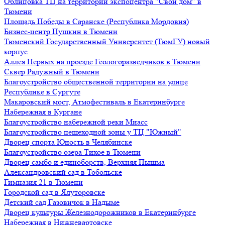
Облицовка ТЦ на территории экспоцентра "Свой дом" в
Тюмени
Площадь Победы в Саранске (Республика Мордовия)
Бизнес-центр Пушкин в Тюмени
Тюменский Государственный Университет (ТюмГУ) новый
корпус
Аллея Первых на проезде Геологоразведчиков в Тюмени
Сквер Радужный в Тюмени
Благоустройство общественной территории на улице
Республике в Сургуте
Макаровский мост, Атмофестиваль в Екатеринбурге
Набережная в Кургане
Благоустройство набережной реки Миасс
Благоустройство пешеходной зоны у ТЦ "Южный"
Дворец спорта Юность в Челябинске
Благоустройство озера Тихое в Тюмени
Дворец самбо и единоборств, Верхняя Пышма
Александровский сад в Тобольске
Гимназия 21 в Тюмени
Городской сад в Ялуторовске
Детский сад Газовичок в Надыме
Дворец культуры Железнодорожников в Екатеринбурге
Набережная в Нижневартовске