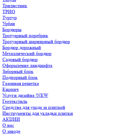
Трилистник
ТРИО
Туртур
Урбан
Бордюры
Тротуарный поребрик
Тротуарный шарнирный бордюр
Бордюр дорожный
Металлический бордюр
Садовый бордюр
Оформление ландшафта
Заборный блок
Подпорный блок
Газонная решетка
Кирпич
Услуги дизайна !NEW
Геотекстиль
Средства для ухода за плиткой
Инструменты для укладки плитки
АКЦИИ
О нас
О заводе