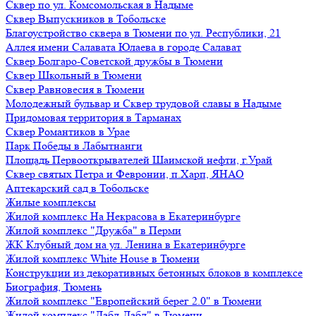
Сквер по ул. Комсомольская в Надыме
Сквер Выпускников в Тобольске
Благоустройство сквера в Тюмени по ул. Республики, 21
Аллея имени Салавата Юлаева в городе Салават
Сквер Болгаро-Советской дружбы в Тюмени
Сквер Школьный в Тюмени
Сквер Равновесия в Тюмени
Молодежный бульвар и Сквер трудовой славы в Надыме
Придомовая территория в Тарманах
Сквер Романтиков в Урае
Парк Победы в Лабытнанги
Площадь Первооткрывателей Шаимской нефти, г.Урай
Сквер святых Петра и Февронии, п.Харп, ЯНАО
Аптекарский сад в Тобольске
Жилые комплексы
Жилой комплекс На Некрасова в Екатеринбурге
Жилой комплекс "Дружба" в Перми
ЖК Клубный дом на ул. Ленина в Екатеринбурге
Жилой комплекс White House в Тюмени
Конструкции из декоративных бетонных блоков в комплексе
Биография, Тюмень
Жилой комплекс "Европейский берег 2.0" в Тюмени
Жилой комплекс "Дабл-Дабл" в Тюмени