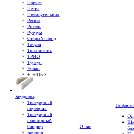
Паркет
Петра
Прямоугольник
Регата
Ригель
Рутрум
Старый город
Табула
Трилистник
ТРИО
Туртур
Урбан
+ ЕЩЕ 8
Бордюры
Тротуарный
Информ
поребрик
Тротуарный
Оп
шарнирный
Шк
бордюр
О нас
бл
Бордюр