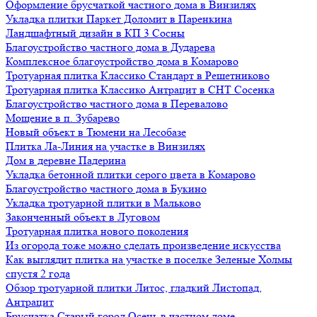
Оформление брусчаткой частного дома в Винзилях
Укладка плитки Паркет Доломит в Паренкина
Ландшафтный дизайн в КП 3 Сосны
Благоустройство частного дома в Дударева
Комплексное благоустройство дома в Комарово
Тротуарная плитка Классико Стандарт в Решетниково
Тротуарная плитка Классико Антрацит в СНТ Сосенка
Благоустройство частного дома в Перевалово
Мощение в п. Зубарево
Новый объект в Тюмени на Лесобазе
Плитка Ла-Линия на участке в Винзилях
Дом в деревне Падерина
Укладка бетонной плитки серого цвета в Комарово
Благоустройство частного дома в Букино
Укладка тротуарной плитки в Мальково
Законченный объект в Луговом
Тротуарная плитка нового поколения
Из огорода тоже можно сделать произведение искусства
Как выглядит плитка на участке в поселке Зеленые Холмы
спустя 2 года
Обзор тротуарной плитки Литос, гладкий Листопад,
Антрацит
Брусчатка Старый город Осень в частном доме