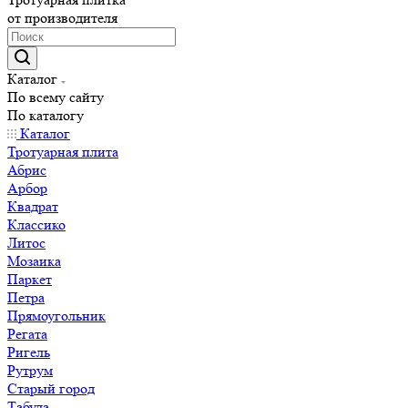
от производителя
Каталог
По всему сайту
По каталогу
Каталог
Тротуарная плита
Абрис
Арбор
Квадрат
Классико
Литос
Мозаика
Паркет
Петра
Прямоугольник
Регата
Ригель
Рутрум
Старый город
Табула