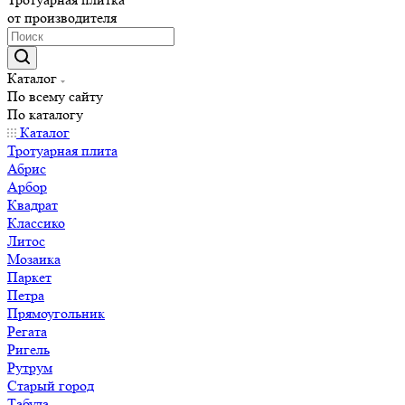
от производителя
Каталог
По всему сайту
По каталогу
Каталог
Тротуарная плита
Абрис
Арбор
Квадрат
Классико
Литос
Мозаика
Паркет
Петра
Прямоугольник
Регата
Ригель
Рутрум
Старый город
Табула