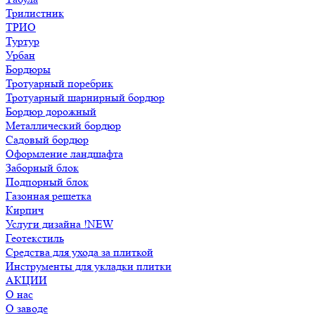
Трилистник
ТРИО
Туртур
Урбан
Бордюры
Тротуарный поребрик
Тротуарный шарнирный бордюр
Бордюр дорожный
Металлический бордюр
Садовый бордюр
Оформление ландшафта
Заборный блок
Подпорный блок
Газонная решетка
Кирпич
Услуги дизайна !NEW
Геотекстиль
Средства для ухода за плиткой
Инструменты для укладки плитки
АКЦИИ
О нас
О заводе