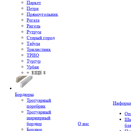
Паркет
Петра
Прямоугольник
Регата
Ригель
Рутрум
Старый город
Табула
Трилистник
ТРИО
Туртур
Урбан
+ ЕЩЕ 8
Бордюры
Тротуарный
Информ
поребрик
Тротуарный
Оп
шарнирный
Шк
бордюр
О нас
бл
Бордюр