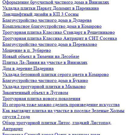
Оформление брусчаткой частного дома в Винзилях
Укладка плитки Паркет Доломит в Паренкина
Ландшафтный дизайн в КП 3 Сосны
Благоустройство частного дома в Дударева
Комплексное благоустройство дома в Комарово
Тротуарная плитка Классико Стандарт в Решетниково
Тротуарная плитка Классико Антрацит в СНТ Сосенка
Благоустройство частного дома в Перевалово
Мощение в п. Зубарево
Новый объект в Тюмени на Лесобазе
Плитка Ла-Линия на участке в Винзилях
Дом в деревне Падерина
Укладка бетонной плитки серого цвета в Комарово
Благоустройство частного дома в Букино
Укладка тротуарной плитки в Мальково
Законченный объект в Луговом
Тротуарная плитка нового поколения
Из огорода тоже можно сделать произведение искусства
Как выглядит плитка на участке в поселке Зеленые Холмы
спустя 2 года
Обзор тротуарной плитки Литос, гладкий Листопад,
Антрацит
Брусчатка Старый город Осень в частном доме