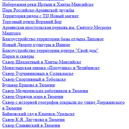
Набережная реки Иртыш в Ханты-Мансийске
Парк Российско-Армянской дружбы
Территория рядом с ТЦ Новый магнат
Торговый центр Верхний Бор
Армянская апостольская церковь им. Святого Месропа
Маштоца
Благоустройство территории базы отдыха Липовое
Нoвый Двoрeц культуры в Ишимe
Благоустройство территории центра "Свой дом"
Парки и скверы
Сквер Шахматный в Ханты-Мансийске
Монастырская заимка «Плодушка» в Челябинске
Сквер Турчаниновых в Соликамске
Сквер Спортивный в Тобольске
Бульвар Ершова в Тюмени
Сквер Медицинских работников в Тюмени
Сквер Отрядов мэра в Тюмени
Сквер с историей географов открыли по улице Дзержинского
в Тюмени
Байновский сад в Каменск-Уральске
Сквер К.Я. Лагунова в Тюмени
Сквер Славянский в Тюмени