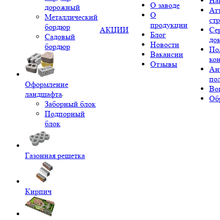
На
О заводе
дорожный
Ат
О
Металлический
ст
продукции
бордюр
АКЦИИ
Се
Блог
Садовый
до
Новости
бордюр
По
Вакансии
ко
Отзывы
Ан
по
Оформление
Во
ландшафта
Об
Заборный блок
Подпорный
блок
Газонная решетка
Кирпич