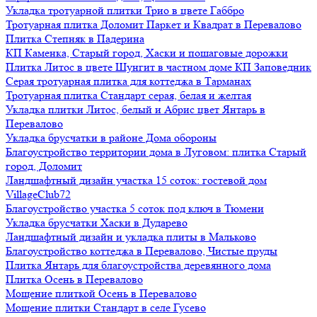
Укладка тротуарной плитки Трио в цвете Габбро
Тротуарная плитка Доломит Паркет и Квадрат в Перевалово
Плитка Степняк в Падерина
КП Каменка, Старый город, Хаски и пошаговые дорожки
Плитка Литос в цвете Шунгит в частном доме КП Заповедник
Серая тротуарная плитка для коттеджа в Тарманах
Тротуарная плитка Стандарт серая, белая и желтая
Укладка плитки Литос, белый и Абрис цвет Янтарь в
Перевалово
Укладка брусчатки в районе Дома обороны
Благоустройство территории дома в Луговом: плитка Старый
город, Доломит
Ландшафтный дизайн участка 15 соток: гостевой дом
VillageClub72
Благоустройство участка 5 соток под ключ в Тюмени
Укладка брусчатки Хаски в Дударево
Ландшафтный дизайн и укладка плиты в Мальково
Благоустройство коттеджа в Перевалово, Чистые пруды
Плитка Янтарь для благоустройства деревянного дома
Плитка Осень в Перевалово
Мощение плиткой Осень в Перевалово
Мощение плитки Стандарт в селе Гусево