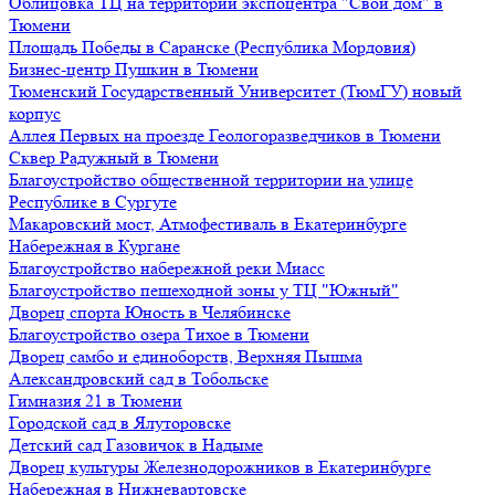
Облицовка ТЦ на территории экспоцентра "Свой дом" в
Тюмени
Площадь Победы в Саранске (Республика Мордовия)
Бизнес-центр Пушкин в Тюмени
Тюменский Государственный Университет (ТюмГУ) новый
корпус
Аллея Первых на проезде Геологоразведчиков в Тюмени
Сквер Радужный в Тюмени
Благоустройство общественной территории на улице
Республике в Сургуте
Макаровский мост, Атмофестиваль в Екатеринбурге
Набережная в Кургане
Благоустройство набережной реки Миасс
Благоустройство пешеходной зоны у ТЦ "Южный"
Дворец спорта Юность в Челябинске
Благоустройство озера Тихое в Тюмени
Дворец самбо и единоборств, Верхняя Пышма
Александровский сад в Тобольске
Гимназия 21 в Тюмени
Городской сад в Ялуторовске
Детский сад Газовичок в Надыме
Дворец культуры Железнодорожников в Екатеринбурге
Набережная в Нижневартовске