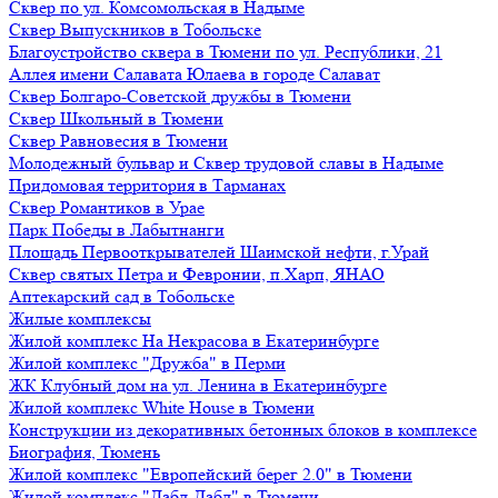
Сквер по ул. Комсомольская в Надыме
Сквер Выпускников в Тобольске
Благоустройство сквера в Тюмени по ул. Республики, 21
Аллея имени Салавата Юлаева в городе Салават
Сквер Болгаро-Советской дружбы в Тюмени
Сквер Школьный в Тюмени
Сквер Равновесия в Тюмени
Молодежный бульвар и Сквер трудовой славы в Надыме
Придомовая территория в Тарманах
Сквер Романтиков в Урае
Парк Победы в Лабытнанги
Площадь Первооткрывателей Шаимской нефти, г.Урай
Сквер святых Петра и Февронии, п.Харп, ЯНАО
Аптекарский сад в Тобольске
Жилые комплексы
Жилой комплекс На Некрасова в Екатеринбурге
Жилой комплекс "Дружба" в Перми
ЖК Клубный дом на ул. Ленина в Екатеринбурге
Жилой комплекс White House в Тюмени
Конструкции из декоративных бетонных блоков в комплексе
Биография, Тюмень
Жилой комплекс "Европейский берег 2.0" в Тюмени
Жилой комплекс "Дабл-Дабл" в Тюмени