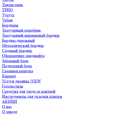
Трилистник
ТРИО
Туртур
Урбан
Бордюры
Тротуарный поребрик
Тротуарный шарнирный бордюр
Бордюр дорожный
Металлический бордюр
Садовый бордюр
Оформление ландшафта
Заборный блок
Подпорный блок
Газонная решетка
Кирпич
Услуги дизайна !NEW
Геотекстиль
Средства для ухода за плиткой
Инструменты для укладки плитки
АКЦИИ
О нас
О заводе