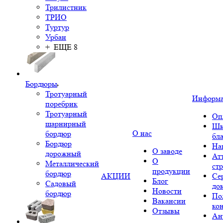
Трилистник
ТРИО
Туртур
Урбан
+ ЕЩЕ 8
Бордюры
Тротуарный
Информ
поребрик
Тротуарный
Оп
шарнирный
Шк
О нас
бордюр
бл
Бордюр
На
О заводе
дорожный
Ат
О
Металлический
ст
продукции
бордюр
АКЦИИ
Се
Блог
Садовый
до
Новости
бордюр
По
Вакансии
ко
Отзывы
Ан