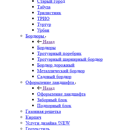
Старый город
Табула
Трилистник
ТРИО
Туртур
Урбан
Бордюры
Назад
Бордюры
Тротуарный поребрик
Тротуарный шарнирный бордюр
Бордюр дорожный
Металлический бордюр
Садовый бордюр
Оформление ландшафта
Назад
Оформление ландшафта
Заборный блок
Подпорный блок
Газонная решетка
Кирпич
Услуги дизайна !NEW
Геотекстиль