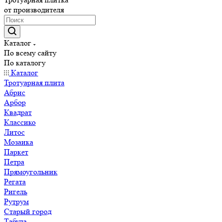
от производителя
Каталог
По всему сайту
По каталогу
Каталог
Тротуарная плита
Абрис
Арбор
Квадрат
Классико
Литос
Мозаика
Паркет
Петра
Прямоугольник
Регата
Ригель
Рутрум
Старый город
Табула