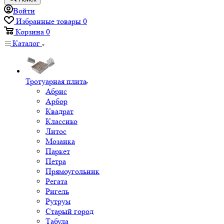
Войти
Избранные товары
0
Корзина
0
Каталог
Тротуарная плита
Абрис
Арбор
Квадрат
Классико
Литос
Мозаика
Паркет
Петра
Прямоугольник
Регата
Ригель
Рутрум
Старый город
Табула