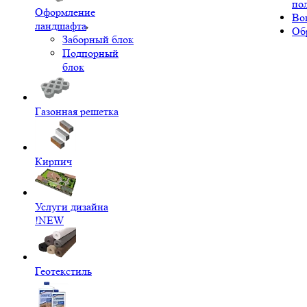
по
Оформление
Во
ландшафта
Об
Заборный блок
Подпорный
блок
Газонная решетка
Кирпич
Услуги дизайна
!NEW
Геотекстиль