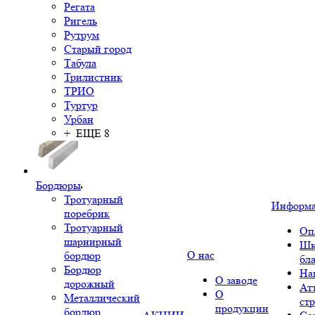
Регата
Ригель
Рутрум
Старый город
Табула
Трилистник
ТРИО
Туртур
Урбан
+ ЕЩЕ 8
Бордюры
Тротуарный
Информ
поребрик
Тротуарный
Оп
шарнирный
Шк
О нас
бордюр
бл
Бордюр
На
О заводе
дорожный
Ат
О
Металлический
ст
продукции
бордюр