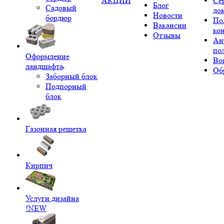
АКЦИИ
Се
Блог
Садовый
до
Новости
бордюр
По
Вакансии
ко
Отзывы
Ан
по
Оформление
Во
ландшафта
Об
Заборный блок
Подпорный
блок
Газонная решетка
Кирпич
Услуги дизайна
!NEW