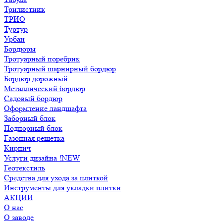
Трилистник
ТРИО
Туртур
Урбан
Бордюры
Тротуарный поребрик
Тротуарный шарнирный бордюр
Бордюр дорожный
Металлический бордюр
Садовый бордюр
Оформление ландшафта
Заборный блок
Подпорный блок
Газонная решетка
Кирпич
Услуги дизайна !NEW
Геотекстиль
Средства для ухода за плиткой
Инструменты для укладки плитки
АКЦИИ
О нас
О заводе