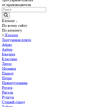
от производителя
Каталог
По всему сайту
По каталогу
Каталог
Тротуарная плита
Абрис
Арбор
Квадрат
Классико
Литос
Мозаика
Паркет
Петра
Прямоугольник
Регата
Ригель
Рутрум
Старый город
Табула