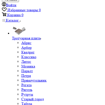
Войти
Избранные товары
0
Корзина
0
Каталог
Тротуарная плита
Абрис
Арбор
Квадрат
Классико
Литос
Мозаика
Паркет
Петра
Прямоугольник
Регата
Ригель
Рутрум
Старый город
Табула