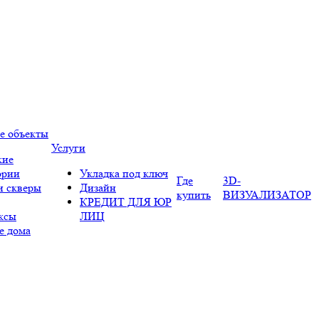
е объекты
Услуги
кие
ории
Укладка под ключ
Где
3D-
и скверы
Дизайн
купить
ВИЗУАЛИЗАТОР
КРЕДИТ ДЛЯ ЮР
ксы
ЛИЦ
е дома