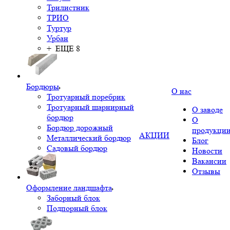
Трилистник
ТРИО
Туртур
Урбан
+ ЕЩЕ 8
Бордюры
О нас
Тротуарный поребрик
Тротуарный шарнирный
О заводе
бордюр
О
Бордюр дорожный
продукци
АКЦИИ
Металлический бордюр
Блог
Садовый бордюр
Новости
Вакансии
Отзывы
Оформление ландшафта
Заборный блок
Подпорный блок