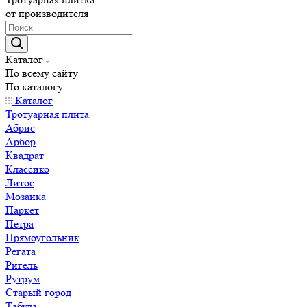
от производителя
Каталог
По всему сайту
По каталогу
Каталог
Тротуарная плита
Абрис
Арбор
Квадрат
Классико
Литос
Мозаика
Паркет
Петра
Прямоугольник
Регата
Ригель
Рутрум
Старый город
Табула