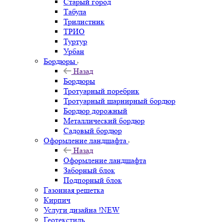
Старый город
Табула
Трилистник
ТРИО
Туртур
Урбан
Бордюры
Назад
Бордюры
Тротуарный поребрик
Тротуарный шарнирный бордюр
Бордюр дорожный
Металлический бордюр
Садовый бордюр
Оформление ландшафта
Назад
Оформление ландшафта
Заборный блок
Подпорный блок
Газонная решетка
Кирпич
Услуги дизайна !NEW
Геотекстиль