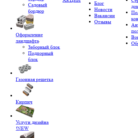
АКЦИИ
Се
Блог
Садовый
до
Новости
бордюр
По
Вакансии
ко
Отзывы
Ан
по
Оформление
Во
ландшафта
Об
Заборный блок
Подпорный
блок
Газонная решетка
Кирпич
Услуги дизайна
!NEW