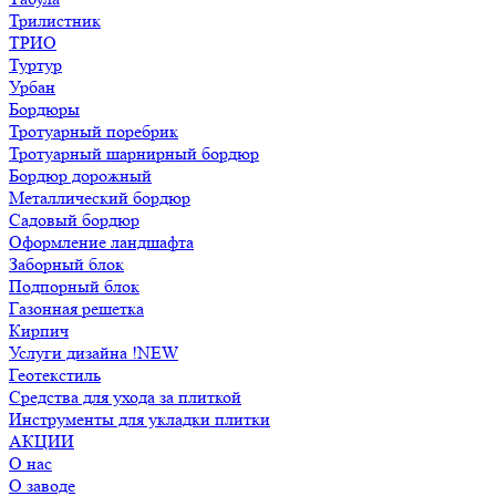
Трилистник
ТРИО
Туртур
Урбан
Бордюры
Тротуарный поребрик
Тротуарный шарнирный бордюр
Бордюр дорожный
Металлический бордюр
Садовый бордюр
Оформление ландшафта
Заборный блок
Подпорный блок
Газонная решетка
Кирпич
Услуги дизайна !NEW
Геотекстиль
Средства для ухода за плиткой
Инструменты для укладки плитки
АКЦИИ
О нас
О заводе