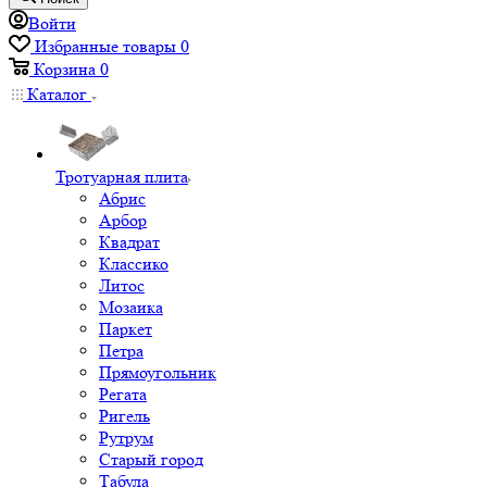
Войти
Избранные товары
0
Корзина
0
Каталог
Тротуарная плита
Абрис
Арбор
Квадрат
Классико
Литос
Мозаика
Паркет
Петра
Прямоугольник
Регата
Ригель
Рутрум
Старый город
Табула