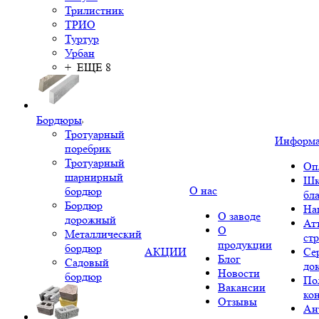
Трилистник
ТРИО
Туртур
Урбан
+ ЕЩЕ 8
Бордюры
Тротуарный
Информ
поребрик
Тротуарный
Оп
шарнирный
Шк
О нас
бордюр
бл
Бордюр
На
О заводе
дорожный
Ат
О
Металлический
ст
продукции
бордюр
АКЦИИ
Се
Блог
Садовый
до
Новости
бордюр
По
Вакансии
ко
Отзывы
Ан