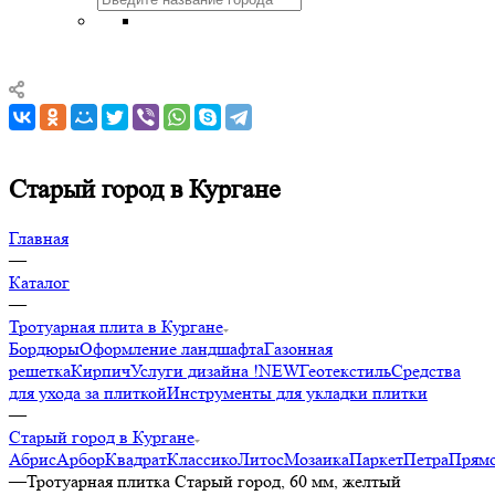
Старый город в Кургане
Главная
—
Каталог
—
Тротуарная плита в Кургане
Бордюры
Оформление ландшафта
Газонная
решетка
Кирпич
Услуги дизайна !NEW
Геотекстиль
Средства
для ухода за плиткой
Инструменты для укладки плитки
—
Старый город в Кургане
Абрис
Арбор
Квадрат
Классико
Литос
Мозаика
Паркет
Петра
Прямо
—
Тротуарная плитка Старый город, 60 мм, желтый