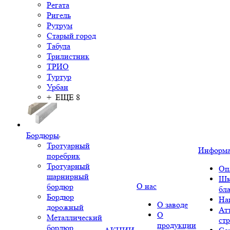
Регата
Ригель
Рутрум
Старый город
Табула
Трилистник
ТРИО
Туртур
Урбан
+ ЕЩЕ 8
Бордюры
Тротуарный
Информ
поребрик
Тротуарный
Оп
шарнирный
Шк
О нас
бордюр
бл
Бордюр
На
О заводе
дорожный
Ат
О
Металлический
ст
продукции
бордюр