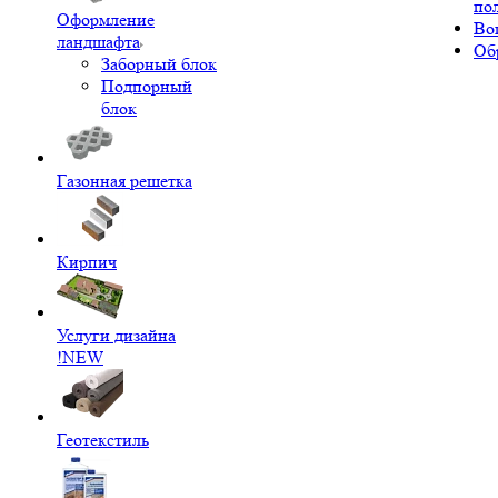
по
Оформление
Во
ландшафта
Об
Заборный блок
Подпорный
блок
Газонная решетка
Кирпич
Услуги дизайна
!NEW
Геотекстиль