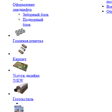
по
Оформление
Во
ландшафта
Об
Заборный блок
Подпорный
блок
Газонная решетка
Кирпич
Услуги дизайна
!NEW
Геотекстиль