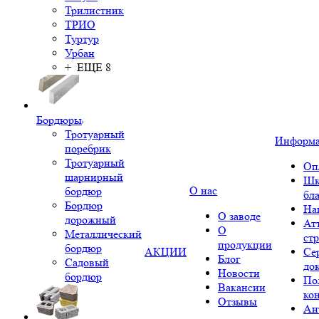
Трилистник
ТРИО
Туртур
Урбан
+ ЕЩЕ 8
Бордюры
Тротуарный
Информ
поребрик
Тротуарный
Оп
шарнирный
Шк
О нас
бордюр
бл
Бордюр
На
О заводе
дорожный
Ат
О
Металлический
ст
продукции
бордюр
АКЦИИ
Се
Блог
Садовый
до
Новости
бордюр
По
Вакансии
ко
Отзывы
Ан