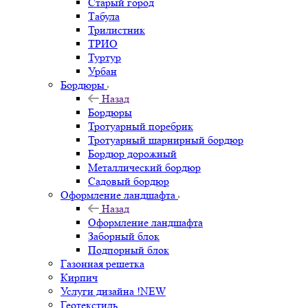
Старый город
Табула
Трилистник
ТРИО
Туртур
Урбан
Бордюры
Назад
Бордюры
Тротуарный поребрик
Тротуарный шарнирный бордюр
Бордюр дорожный
Металлический бордюр
Садовый бордюр
Оформление ландшафта
Назад
Оформление ландшафта
Заборный блок
Подпорный блок
Газонная решетка
Кирпич
Услуги дизайна !NEW
Геотекстиль