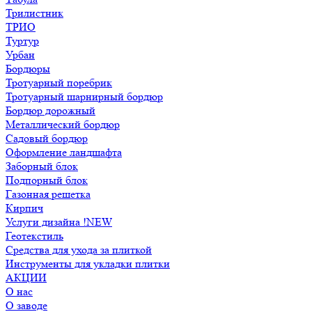
Трилистник
ТРИО
Туртур
Урбан
Бордюры
Тротуарный поребрик
Тротуарный шарнирный бордюр
Бордюр дорожный
Металлический бордюр
Садовый бордюр
Оформление ландшафта
Заборный блок
Подпорный блок
Газонная решетка
Кирпич
Услуги дизайна !NEW
Геотекстиль
Средства для ухода за плиткой
Инструменты для укладки плитки
АКЦИИ
О нас
О заводе