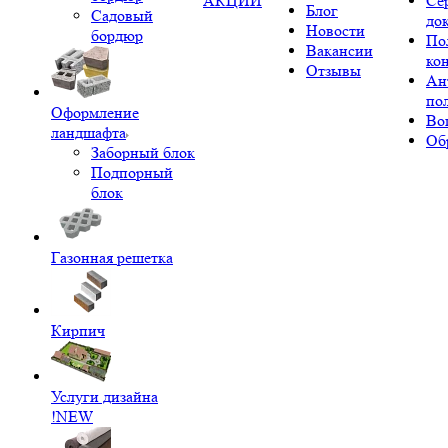
АКЦИИ
Се
Блог
Садовый
до
Новости
бордюр
По
Вакансии
ко
Отзывы
Ан
по
Оформление
Во
ландшафта
Об
Заборный блок
Подпорный
блок
Газонная решетка
Кирпич
Услуги дизайна
!NEW