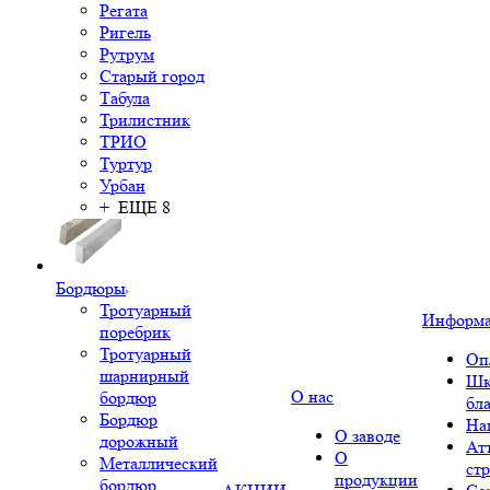
Регата
Ригель
Рутрум
Старый город
Табула
Трилистник
ТРИО
Туртур
Урбан
+ ЕЩЕ 8
Бордюры
Тротуарный
Информ
поребрик
Тротуарный
Оп
шарнирный
Шк
О нас
бордюр
бл
Бордюр
На
О заводе
дорожный
Ат
О
Металлический
ст
продукции
бордюр