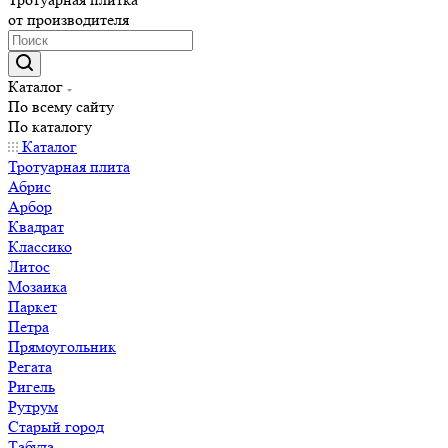
от производителя
Каталог
По всему сайту
По каталогу
Каталог
Тротуарная плита
Абрис
Арбор
Квадрат
Классико
Литос
Мозаика
Паркет
Петра
Прямоугольник
Регата
Ригель
Рутрум
Старый город
Табула