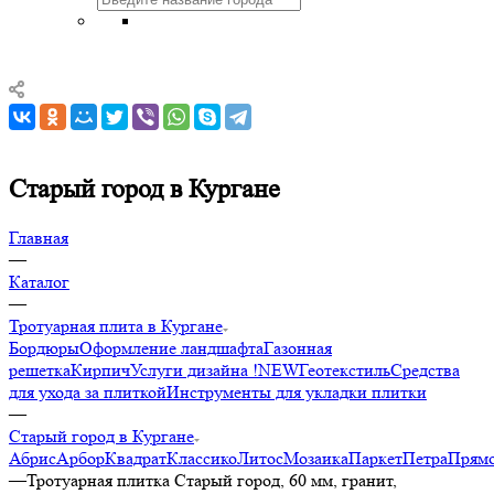
Старый город в Кургане
Главная
—
Каталог
—
Тротуарная плита в Кургане
Бордюры
Оформление ландшафта
Газонная
решетка
Кирпич
Услуги дизайна !NEW
Геотекстиль
Средства
для ухода за плиткой
Инструменты для укладки плитки
—
Старый город в Кургане
Абрис
Арбор
Квадрат
Классико
Литос
Мозаика
Паркет
Петра
Прямо
—
Тротуарная плитка Старый город, 60 мм, гранит,