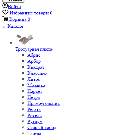
Войти
Избранные товары
0
Корзина
0
Каталог
Тротуарная плита
Абрис
Арбор
Квадрат
Классико
Литос
Мозаика
Паркет
Петра
Прямоугольник
Регата
Ригель
Рутрум
Старый город
Табула