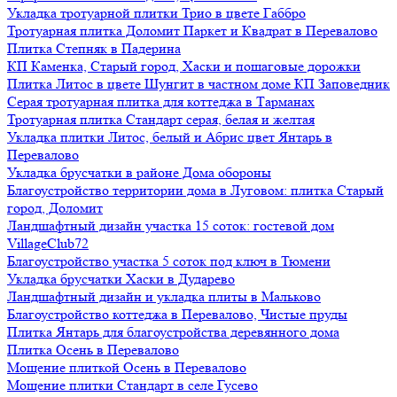
Укладка тротуарной плитки Трио в цвете Габбро
Тротуарная плитка Доломит Паркет и Квадрат в Перевалово
Плитка Степняк в Падерина
КП Каменка, Старый город, Хаски и пошаговые дорожки
Плитка Литос в цвете Шунгит в частном доме КП Заповедник
Серая тротуарная плитка для коттеджа в Тарманах
Тротуарная плитка Стандарт серая, белая и желтая
Укладка плитки Литос, белый и Абрис цвет Янтарь в
Перевалово
Укладка брусчатки в районе Дома обороны
Благоустройство территории дома в Луговом: плитка Старый
город, Доломит
Ландшафтный дизайн участка 15 соток: гостевой дом
VillageClub72
Благоустройство участка 5 соток под ключ в Тюмени
Укладка брусчатки Хаски в Дударево
Ландшафтный дизайн и укладка плиты в Мальково
Благоустройство коттеджа в Перевалово, Чистые пруды
Плитка Янтарь для благоустройства деревянного дома
Плитка Осень в Перевалово
Мощение плиткой Осень в Перевалово
Мощение плитки Стандарт в селе Гусево