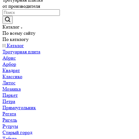
от производителя
Каталог
По всему сайту
По каталогу
Каталог
Тротуарная плита
Абрис
Арбор
Квадрат
Классико
Литос
Мозаика
Паркет
Петра
Прямоугольник
Регата
Ригель
Рутрум
Старый город
Табула