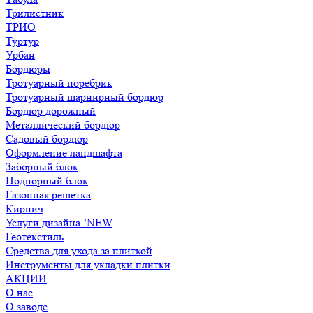
Трилистник
ТРИО
Туртур
Урбан
Бордюры
Тротуарный поребрик
Тротуарный шарнирный бордюр
Бордюр дорожный
Металлический бордюр
Садовый бордюр
Оформление ландшафта
Заборный блок
Подпорный блок
Газонная решетка
Кирпич
Услуги дизайна !NEW
Геотекстиль
Средства для ухода за плиткой
Инструменты для укладки плитки
АКЦИИ
О нас
О заводе