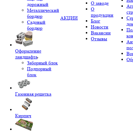
На
О заводе
дорожный
Ат
О
Металлический
ст
продукции
бордюр
АКЦИИ
Се
Блог
Садовый
до
Новости
бордюр
По
Вакансии
ко
Отзывы
Ан
по
Оформление
Во
ландшафта
Об
Заборный блок
Подпорный
блок
Газонная решетка
Кирпич