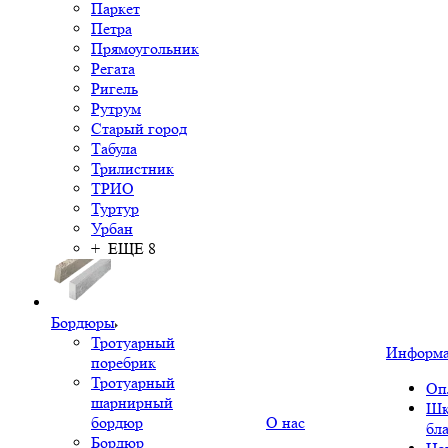
Паркет
Петра
Прямоугольник
Регата
Ригель
Рутрум
Старый город
Табула
Трилистник
ТРИО
Туртур
Урбан
+ ЕЩЕ 8
Бордюры
Тротуарный
Информ
поребрик
Тротуарный
Оп
шарнирный
Шк
бордюр
О нас
бл
Бордюр