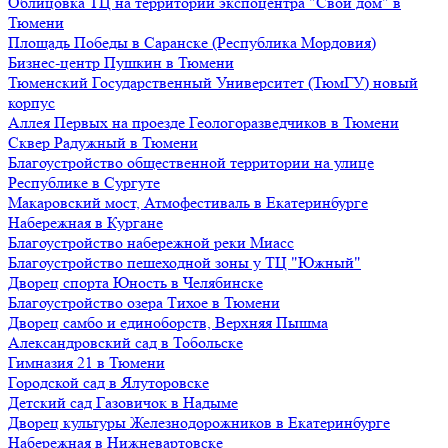
Облицовка ТЦ на территории экспоцентра "Свой дом" в
Тюмени
Площадь Победы в Саранске (Республика Мордовия)
Бизнес-центр Пушкин в Тюмени
Тюменский Государственный Университет (ТюмГУ) новый
корпус
Аллея Первых на проезде Геологоразведчиков в Тюмени
Сквер Радужный в Тюмени
Благоустройство общественной территории на улице
Республике в Сургуте
Макаровский мост, Атмофестиваль в Екатеринбурге
Набережная в Кургане
Благоустройство набережной реки Миасс
Благоустройство пешеходной зоны у ТЦ "Южный"
Дворец спорта Юность в Челябинске
Благоустройство озера Тихое в Тюмени
Дворец самбо и единоборств, Верхняя Пышма
Александровский сад в Тобольске
Гимназия 21 в Тюмени
Городской сад в Ялуторовске
Детский сад Газовичок в Надыме
Дворец культуры Железнодорожников в Екатеринбурге
Набережная в Нижневартовске