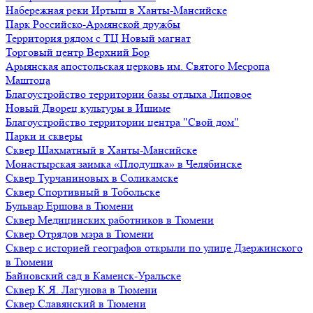
Набережная реки Иртыш в Ханты-Мансийске
Парк Российско-Армянской дружбы
Территория рядом с ТЦ Новый магнат
Торговый центр Верхний Бор
Армянская апостольская церковь им. Святого Месропа
Маштоца
Благоустройство территории базы отдыха Липовое
Нoвый Двoрeц культуры в Ишимe
Благоустройство территории центра "Свой дом"
Парки и скверы
Сквер Шахматный в Ханты-Мансийске
Монастырская заимка «Плодушка» в Челябинске
Сквер Турчаниновых в Соликамске
Сквер Спортивный в Тобольске
Бульвар Ершова в Тюмени
Сквер Медицинских работников в Тюмени
Сквер Отрядов мэра в Тюмени
Сквер с историей географов открыли по улице Дзержинского
в Тюмени
Байновский сад в Каменск-Уральске
Сквер К.Я. Лагунова в Тюмени
Сквер Славянский в Тюмени