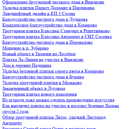
Оформление брусчаткой частного дома в Винзилях
Укладка плитки Паркет Доломит в Паренкина
Ландшафтный дизайн в КП 3 Сосны
Благоустройство частного дома в Дударева
Комплексное благоустройство дома в Комарово
Тротуарная плитка Классико Стандарт в Решетниково
Тротуарная плитка Классико Антрацит в СНТ Сосенка
Благоустройство частного дома в Перевалово
Мощение в п. Зубарево
Новый объект в Тюмени на Лесобазе
Плитка Ла-Линия на участке в Винзилях
Дом в деревне Падерина
Укладка бетонной плитки серого цвета в Комарово
Благоустройство частного дома в Букино
Укладка тротуарной плитки в Мальково
Законченный объект в Луговом
Тротуарная плитка нового поколения
Из огорода тоже можно сделать произведение искусства
Как выглядит плитка на участке в поселке Зеленые Холмы
спустя 2 года
Обзор тротуарной плитки Литос, гладкий Листопад,
Антрацит
Брусчатка Старый город Осень в частном доме