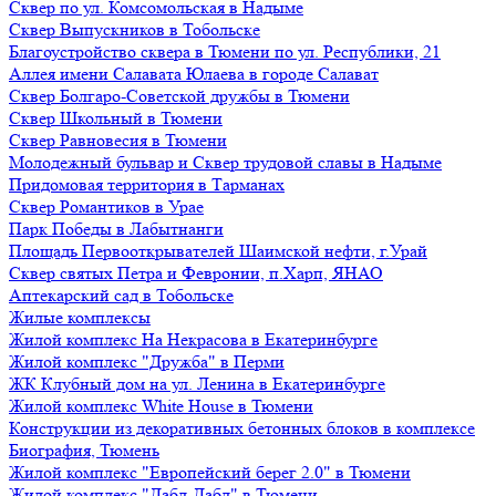
Сквер по ул. Комсомольская в Надыме
Сквер Выпускников в Тобольске
Благоустройство сквера в Тюмени по ул. Республики, 21
Аллея имени Салавата Юлаева в городе Салават
Сквер Болгаро-Советской дружбы в Тюмени
Сквер Школьный в Тюмени
Сквер Равновесия в Тюмени
Молодежный бульвар и Сквер трудовой славы в Надыме
Придомовая территория в Тарманах
Сквер Романтиков в Урае
Парк Победы в Лабытнанги
Площадь Первооткрывателей Шаимской нефти, г.Урай
Сквер святых Петра и Февронии, п.Харп, ЯНАО
Аптекарский сад в Тобольске
Жилые комплексы
Жилой комплекс На Некрасова в Екатеринбурге
Жилой комплекс "Дружба" в Перми
ЖК Клубный дом на ул. Ленина в Екатеринбурге
Жилой комплекс White House в Тюмени
Конструкции из декоративных бетонных блоков в комплексе
Биография, Тюмень
Жилой комплекс "Европейский берег 2.0" в Тюмени
Жилой комплекс "Дабл-Дабл" в Тюмени