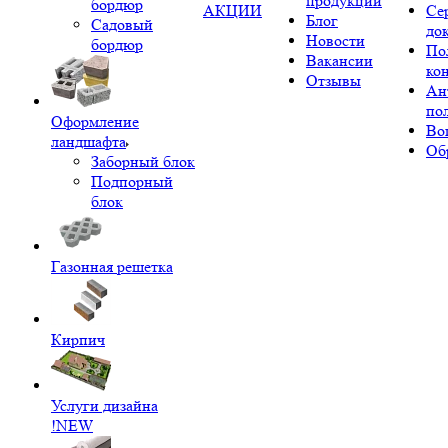
продукции
бордюр
АКЦИИ
Се
Блог
Садовый
до
Новости
бордюр
По
Вакансии
ко
Отзывы
Ан
по
Оформление
Во
ландшафта
Об
Заборный блок
Подпорный
блок
Газонная решетка
Кирпич
Услуги дизайна
!NEW