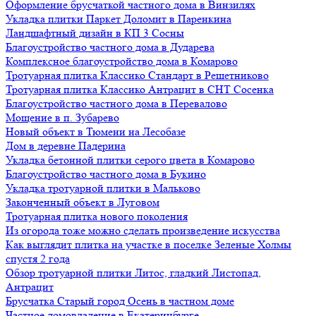
Оформление брусчаткой частного дома в Винзилях
Укладка плитки Паркет Доломит в Паренкина
Ландшафтный дизайн в КП 3 Сосны
Благоустройство частного дома в Дударева
Комплексное благоустройство дома в Комарово
Тротуарная плитка Классико Стандарт в Решетниково
Тротуарная плитка Классико Антрацит в СНТ Сосенка
Благоустройство частного дома в Перевалово
Мощение в п. Зубарево
Новый объект в Тюмени на Лесобазе
Дом в деревне Падерина
Укладка бетонной плитки серого цвета в Комарово
Благоустройство частного дома в Букино
Укладка тротуарной плитки в Мальково
Законченный объект в Луговом
Тротуарная плитка нового поколения
Из огорода тоже можно сделать произведение искусства
Как выглядит плитка на участке в поселке Зеленые Холмы
спустя 2 года
Обзор тротуарной плитки Литос, гладкий Листопад,
Антрацит
Брусчатка Старый город Осень в частном доме
Частное домовладение в Екатеринбурге