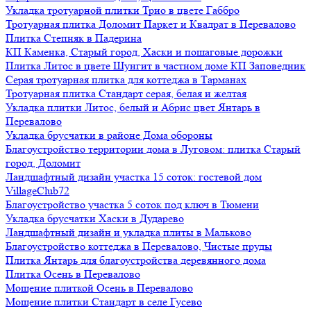
Укладка тротуарной плитки Трио в цвете Габбро
Тротуарная плитка Доломит Паркет и Квадрат в Перевалово
Плитка Степняк в Падерина
КП Каменка, Старый город, Хаски и пошаговые дорожки
Плитка Литос в цвете Шунгит в частном доме КП Заповедник
Серая тротуарная плитка для коттеджа в Тарманах
Тротуарная плитка Стандарт серая, белая и желтая
Укладка плитки Литос, белый и Абрис цвет Янтарь в
Перевалово
Укладка брусчатки в районе Дома обороны
Благоустройство территории дома в Луговом: плитка Старый
город, Доломит
Ландшафтный дизайн участка 15 соток: гостевой дом
VillageClub72
Благоустройство участка 5 соток под ключ в Тюмени
Укладка брусчатки Хаски в Дударево
Ландшафтный дизайн и укладка плиты в Мальково
Благоустройство коттеджа в Перевалово, Чистые пруды
Плитка Янтарь для благоустройства деревянного дома
Плитка Осень в Перевалово
Мощение плиткой Осень в Перевалово
Мощение плитки Стандарт в селе Гусево