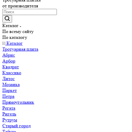
от производителя
Каталог
По всему сайту
По каталогу
Каталог
Тротуарная плита
Абрис
Арбор
Квадрат
Классико
Литос
Мозаика
Паркет
Петра
Прямоугольник
Регата
Ригель
Рутрум
Старый город
Табула