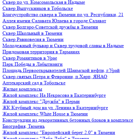
Сквер по ул. Комсомольская в Надыме
Сквер Выпускников в Тобольске
Благоустройство сквера в Тюмени по ул. Республики, 21
Аллея имени Салавата Юлаева в городе Салават
Сквер Болгаро-Советской дружбы в Тюмени
Сквер Школьный в Тюмени
Сквер Равновесия в Тюмени
Молодежный бульвар и Сквер трудовой славы в Надыме
Придомовая территория в Тарманах
Сквер Романтиков в Урае
Парк Победы в Лабытнанги
Площадь Первооткрывателей Шаимской нефти, г.Урай
Сквер святых Петра и Февронии, п.Харп, ЯНАО
Аптекарский сад в Тобольске
Жилые комплексы
Жилой комплекс На Некрасова в Екатеринбурге
Жилой комплекс "Дружба" в Перми
ЖК Клубный дом на ул. Ленина в Екатеринбурге
Жилой комплекс White House в Тюмени
Конструкции из декоративных бетонных блоков в комплексе
Биография, Тюмень
Жилой комплекс "Европейский берег 2.0" в Тюмени
Жилой комплекс "Дабл-Дабл" в Тюмени