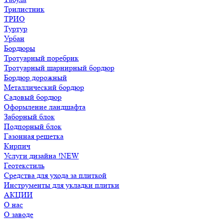
Трилистник
ТРИО
Туртур
Урбан
Бордюры
Тротуарный поребрик
Тротуарный шарнирный бордюр
Бордюр дорожный
Металлический бордюр
Садовый бордюр
Оформление ландшафта
Заборный блок
Подпорный блок
Газонная решетка
Кирпич
Услуги дизайна !NEW
Геотекстиль
Средства для ухода за плиткой
Инструменты для укладки плитки
АКЦИИ
О нас
О заводе