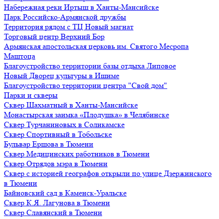
Набережная реки Иртыш в Ханты-Мансийске
Парк Российско-Армянской дружбы
Территория рядом с ТЦ Новый магнат
Торговый центр Верхний Бор
Армянская апостольская церковь им. Святого Месропа
Маштоца
Благоустройство территории базы отдыха Липовое
Нoвый Двoрeц культуры в Ишимe
Благоустройство территории центра "Свой дом"
Парки и скверы
Сквер Шахматный в Ханты-Мансийске
Монастырская заимка «Плодушка» в Челябинске
Сквер Турчаниновых в Соликамске
Сквер Спортивный в Тобольске
Бульвар Ершова в Тюмени
Сквер Медицинских работников в Тюмени
Сквер Отрядов мэра в Тюмени
Сквер с историей географов открыли по улице Дзержинского
в Тюмени
Байновский сад в Каменск-Уральске
Сквер К.Я. Лагунова в Тюмени
Сквер Славянский в Тюмени