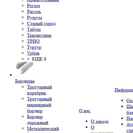
Регата
Ригель
Рутрум
Старый город
Табула
Трилистник
ТРИО
Туртур
Урбан
+ ЕЩЕ 8
Бордюры
Тротуарный
Информ
поребрик
Тротуарный
Оп
шарнирный
Шк
бордюр
О нас
бл
Бордюр
На
О заводе
дорожный
Ат
О
Металлический
ст