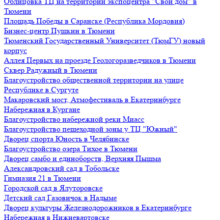
Облицовка ТЦ на территории экспоцентра "Свой дом" в
Тюмени
Площадь Победы в Саранске (Республика Мордовия)
Бизнес-центр Пушкин в Тюмени
Тюменский Государственный Университет (ТюмГУ) новый
корпус
Аллея Первых на проезде Геологоразведчиков в Тюмени
Сквер Радужный в Тюмени
Благоустройство общественной территории на улице
Республике в Сургуте
Макаровский мост, Атмофестиваль в Екатеринбурге
Набережная в Кургане
Благоустройство набережной реки Миасс
Благоустройство пешеходной зоны у ТЦ "Южный"
Дворец спорта Юность в Челябинске
Благоустройство озера Тихое в Тюмени
Дворец самбо и единоборств, Верхняя Пышма
Александровский сад в Тобольске
Гимназия 21 в Тюмени
Городской сад в Ялуторовске
Детский сад Газовичок в Надыме
Дворец культуры Железнодорожников в Екатеринбурге
Набережная в Нижневартовске