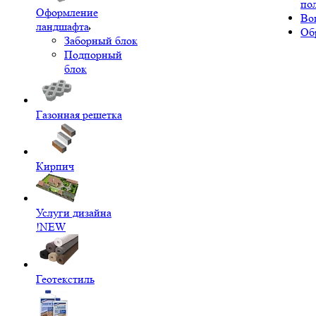
по
Оформление
Во
ландшафта
Об
Заборный блок
Подпорный
блок
Газонная решетка
Кирпич
Услуги дизайна
!NEW
Геотекстиль