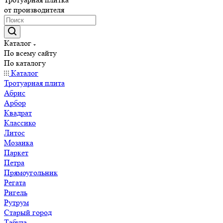
от производителя
Каталог
По всему сайту
По каталогу
Каталог
Тротуарная плита
Абрис
Арбор
Квадрат
Классико
Литос
Мозаика
Паркет
Петра
Прямоугольник
Регата
Ригель
Рутрум
Старый город
Табула