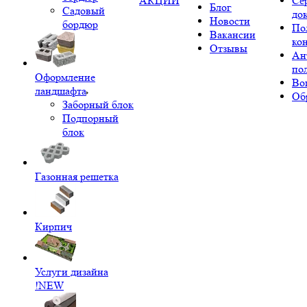
АКЦИИ
Се
Блог
Садовый
до
Новости
бордюр
По
Вакансии
ко
Отзывы
Ан
по
Оформление
Во
ландшафта
Об
Заборный блок
Подпорный
блок
Газонная решетка
Кирпич
Услуги дизайна
!NEW