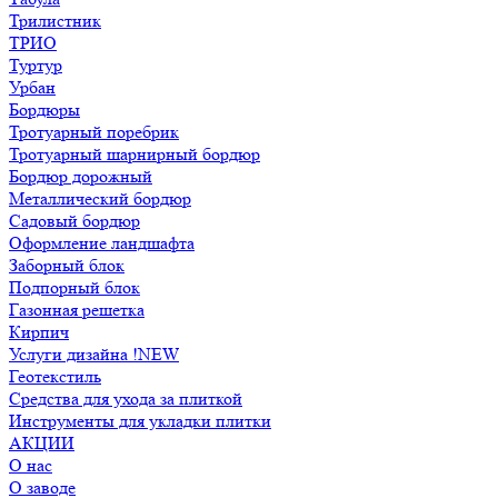
Трилистник
ТРИО
Туртур
Урбан
Бордюры
Тротуарный поребрик
Тротуарный шарнирный бордюр
Бордюр дорожный
Металлический бордюр
Садовый бордюр
Оформление ландшафта
Заборный блок
Подпорный блок
Газонная решетка
Кирпич
Услуги дизайна !NEW
Геотекстиль
Средства для ухода за плиткой
Инструменты для укладки плитки
АКЦИИ
О нас
О заводе