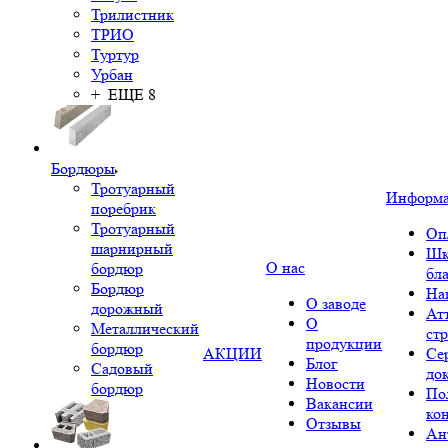
Трилистник
ТРИО
Туртур
Урбан
+ ЕЩЕ 8
Бордюры
Тротуарный
Информ
поребрик
Тротуарный
Оп
шарнирный
Шк
О нас
бордюр
бл
Бордюр
На
О заводе
дорожный
Ат
О
Металлический
ст
продукции
бордюр
АКЦИИ
Се
Блог
Садовый
до
Новости
бордюр
По
Вакансии
ко
Отзывы
Ан