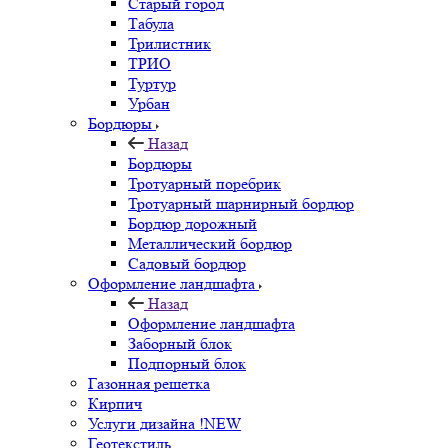
Старый город
Табула
Трилистник
ТРИО
Туртур
Урбан
Бордюры
Назад
Бордюры
Тротуарный поребрик
Тротуарный шарнирный бордюр
Бордюр дорожный
Металлический бордюр
Садовый бордюр
Оформление ландшафта
Назад
Оформление ландшафта
Заборный блок
Подпорный блок
Газонная решетка
Кирпич
Услуги дизайна !NEW
Геотекстиль