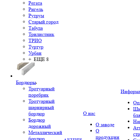
Регата
Ригель
Рутрум
Старый город
Табула
Трилистник
ТРИО
Туртур
Урбан
+ ЕЩЕ 8
Бордюры
Тротуарный
Информ
поребрик
Тротуарный
Оп
шарнирный
Шк
О нас
бордюр
бл
Бордюр
На
О заводе
дорожный
Ат
О
Металлический
ст
продукции
бордюр