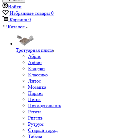
Войти
Избранные товары
0
Корзина
0
Каталог
Тротуарная плита
Абрис
Арбор
Квадрат
Классико
Литос
Мозаика
Паркет
Петра
Прямоугольник
Регата
Ригель
Рутрум
Старый город
Табула