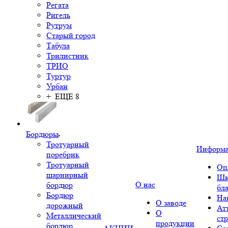
Регата
Ригель
Рутрум
Старый город
Табула
Трилистник
ТРИО
Туртур
Урбан
+ ЕЩЕ 8
Бордюры
Тротуарный
Информ
поребрик
Тротуарный
Оп
шарнирный
Шк
О нас
бордюр
бл
Бордюр
На
О заводе
дорожный
Ат
О
Металлический
ст
продукции
бордюр