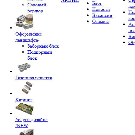
АКЦИИ
Се
Блог
Садовый
до
Новости
бордюр
По
Вакансии
ко
Отзывы
Ан
по
Оформление
Во
ландшафта
Об
Заборный блок
Подпорный
блок
Газонная решетка
Кирпич
Услуги дизайна
!NEW