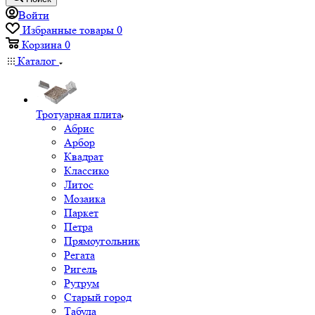
Войти
Избранные товары
0
Корзина
0
Каталог
Тротуарная плита
Абрис
Арбор
Квадрат
Классико
Литос
Мозаика
Паркет
Петра
Прямоугольник
Регата
Ригель
Рутрум
Старый город
Табула