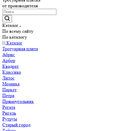
от производителя
Каталог
По всему сайту
По каталогу
Каталог
Тротуарная плита
Абрис
Арбор
Квадрат
Классико
Литос
Мозаика
Паркет
Петра
Прямоугольник
Регата
Ригель
Рутрум
Старый город
Табула