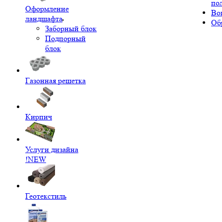
по
Оформление
Во
ландшафта
Об
Заборный блок
Подпорный
блок
Газонная решетка
Кирпич
Услуги дизайна
!NEW
Геотекстиль