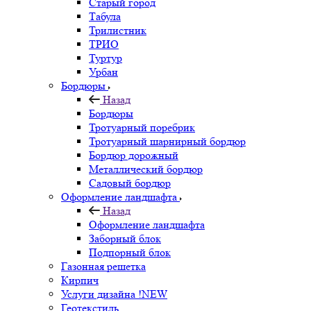
Старый город
Табула
Трилистник
ТРИО
Туртур
Урбан
Бордюры
Назад
Бордюры
Тротуарный поребрик
Тротуарный шарнирный бордюр
Бордюр дорожный
Металлический бордюр
Садовый бордюр
Оформление ландшафта
Назад
Оформление ландшафта
Заборный блок
Подпорный блок
Газонная решетка
Кирпич
Услуги дизайна !NEW
Геотекстиль