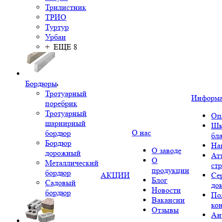
Трилистник
ТРИО
Туртур
Урбан
+ ЕЩЕ 8
Бордюры
Тротуарный
Информ
поребрик
Тротуарный
Оп
шарнирный
Шк
О нас
бордюр
бл
Бордюр
На
О заводе
дорожный
Ат
О
Металлический
ст
продукции
бордюр
АКЦИИ
Се
Блог
Садовый
до
Новости
бордюр
По
Вакансии
ко
Отзывы
Ан