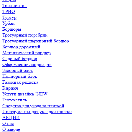
Трилистник
ТРИО
Туртур
Урбан
Бордюры
Тротуарный поребрик
Тротуарный шарнирный бордюр
Бордюр дорожный
Металлический бордюр
Садовый бордюр
Оформление ландшафта
Заборный блок
Подпорный блок
Газонная решетка
Кирпич
Услуги дизайна !NEW
Геотекстиль
Средства для ухода за плиткой
Инструменты для укладки плитки
АКЦИИ
О нас
О заводе