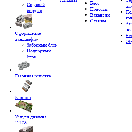
АКЦИИ
Се
Блог
Садовый
до
Новости
бордюр
По
Вакансии
ко
Отзывы
Ан
по
Оформление
Во
ландшафта
Об
Заборный блок
Подпорный
блок
Газонная решетка
Кирпич
Услуги дизайна
!NEW