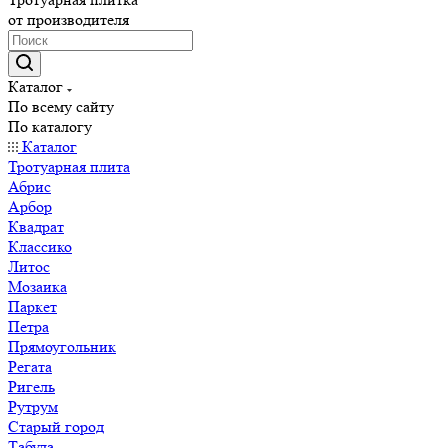
от производителя
Каталог
По всему сайту
По каталогу
Каталог
Тротуарная плита
Абрис
Арбор
Квадрат
Классико
Литос
Мозаика
Паркет
Петра
Прямоугольник
Регата
Ригель
Рутрум
Старый город
Табула