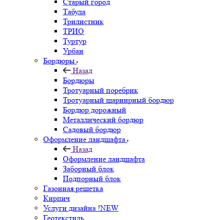
Старый город
Табула
Трилистник
ТРИО
Туртур
Урбан
Бордюры
Назад
Бордюры
Тротуарный поребрик
Тротуарный шарнирный бордюр
Бордюр дорожный
Металлический бордюр
Садовый бордюр
Оформление ландшафта
Назад
Оформление ландшафта
Заборный блок
Подпорный блок
Газонная решетка
Кирпич
Услуги дизайна !NEW
Геотекстиль