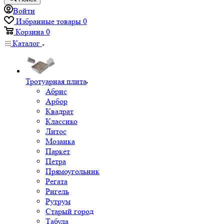
Войти
Избранные товары
0
Корзина
0
Каталог
Тротуарная плита
Абрис
Арбор
Квадрат
Классико
Литос
Мозаика
Паркет
Петра
Прямоугольник
Регата
Ригель
Рутрум
Старый город
Табула