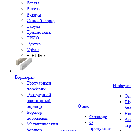
Регата
Ригель
Рутрум
Старый город
Табула
Трилистник
ТРИО
Туртур
Урбан
+ ЕЩЕ 8
Бордюры
Тротуарный
Информ
поребрик
Тротуарный
Оп
шарнирный
Шк
О нас
бордюр
бл
Бордюр
На
О заводе
дорожный
Ат
О
Металлический
ст
продукции
бордюр