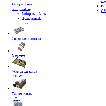
по
Оформление
Во
ландшафта
Об
Заборный блок
Подпорный
блок
Газонная решетка
Кирпич
Услуги дизайна
!NEW
Геотекстиль