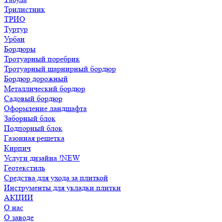
Трилистник
ТРИО
Туртур
Урбан
Бордюры
Тротуарный поребрик
Тротуарный шарнирный бордюр
Бордюр дорожный
Металлический бордюр
Садовый бордюр
Оформление ландшафта
Заборный блок
Подпорный блок
Газонная решетка
Кирпич
Услуги дизайна !NEW
Геотекстиль
Средства для ухода за плиткой
Инструменты для укладки плитки
АКЦИИ
О нас
О заводе