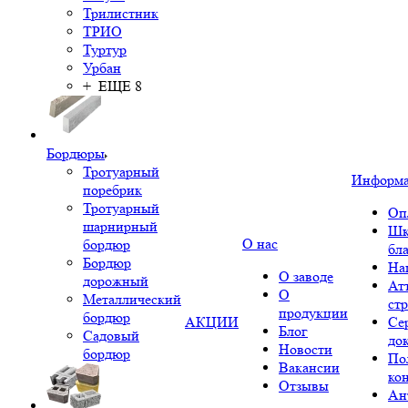
Трилистник
ТРИО
Туртур
Урбан
+ ЕЩЕ 8
Бордюры
Тротуарный
Информ
поребрик
Тротуарный
Оп
шарнирный
Шк
О нас
бордюр
бл
Бордюр
На
О заводе
дорожный
Ат
О
Металлический
ст
продукции
бордюр
АКЦИИ
Се
Блог
Садовый
до
Новости
бордюр
По
Вакансии
ко
Отзывы
Ан