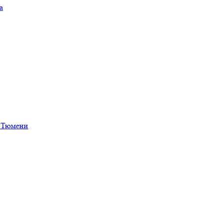
а
в Тюмени