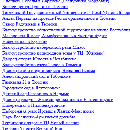
Площадь Победы в Саранске (Республика Мордовия)
Бизнес-центр Пушкин в Тюмени
Тюменский Государственный Университет (ТюмГУ) новый кор
Аллея Первых на проезде Геологоразведчиков в Тюмени
Сквер Радужный в Тюмени
Благоустройство общественной территории на улице Республик
Макаровский мост, Атмофестиваль в Екатеринбурге
Набережная в Кургане
Благоустройство набережной реки Миасс
Благоустройство пешеходной зоны у ТЦ "Южный"
Дворец спорта Юность в Челябинске
Благоустройство озера Тихое в Тюмени
Дворец самбо и единоборств, Верхняя Пышма
Александровский сад в Тобольске
Гимназия 21 в Тюмени
Городской сад в Ялуторовске
Детский сад Газовичок в Надыме
Дворец культуры Железнодорожников в Екатеринбурге
Набережная в Нижневартовске
Набережная реки Иртыш в Ханты-Мансийске
Парк Российско-Армянской дружбы
Территория рядом с ТЦ Новый магнат
Торговый центр Верхний Бор