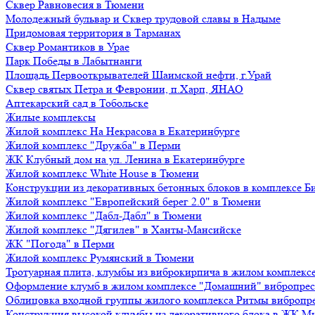
Сквер Равновесия в Тюмени
Молодежный бульвар и Сквер трудовой славы в Надыме
Придомовая территория в Тарманах
Сквер Романтиков в Урае
Парк Победы в Лабытнанги
Площадь Первооткрывателей Шаимской нефти, г.Урай
Сквер святых Петра и Февронии, п.Харп, ЯНАО
Аптекарский сад в Тобольске
Жилые комплексы
Жилой комплекс На Некрасова в Екатеринбурге
Жилой комплекс "Дружба" в Перми
ЖК Клубный дом на ул. Ленина в Екатеринбурге
Жилой комплекс White House в Тюмени
Конструкции из декоративных бетонных блоков в комплексе Б
Жилой комплекс "Европейский берег 2.0" в Тюмени
Жилой комплекс "Дабл-Дабл" в Тюмени
Жилой комплекс "Дягилев" в Ханты-Мансийске
ЖК "Погода" в Перми
Жилой комплекс Румянский в Тюмени
Тротуарная плита, клумбы из виброкирпича в жилом комплекс
Оформление клумб в жилом комплексе "Домашний" вибропре
Облицовка входной группы жилого комплекса Ритмы вибропр
Конструкция высокой клумбы из декоративного блока в ЖК М