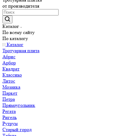
от производителя
Каталог
По всему сайту
По каталогу
Каталог
Тротуарная плита
Абрис
Арбор
Квадрат
Классико
Литос
Мозаика
Паркет
Петра
Прямоугольник
Регата
Ригель
Рутрум
Старый город
Табула