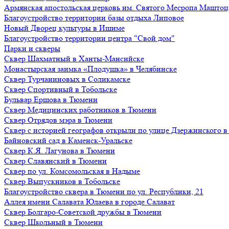
Армянская апостольская церковь им. Святого Месропа Маштоц
Благоустройство территории базы отдыха Липовое
Нoвый Двoрeц культуры в Ишимe
Благоустройство территории центра "Свой дом"
Парки и скверы
Сквер Шахматный в Ханты-Мансийске
Монастырская заимка «Плодушка» в Челябинске
Сквер Турчаниновых в Соликамске
Сквер Спортивный в Тобольске
Бульвар Ершова в Тюмени
Сквер Медицинских работников в Тюмени
Сквер Отрядов мэра в Тюмени
Сквер с историей географов открыли по улице Дзержинского 
Байновский сад в Каменск-Уральске
Сквер К.Я. Лагунова в Тюмени
Сквер Славянский в Тюмени
Сквер по ул. Комсомольская в Надыме
Сквер Выпускников в Тобольске
Благоустройство сквера в Тюмени по ул. Республики, 21
Аллея имени Салавата Юлаева в городе Салават
Сквер Болгаро-Советской дружбы в Тюмени
Сквер Школьный в Тюмени