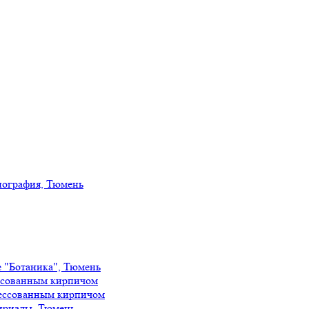
иография, Тюмень
е "Ботаника", Тюмень
ссованным кирпичом
ессованным кирпичом
ириады, Тюмень