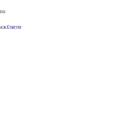
пус
е в Сургуте