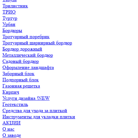
Трилистник
ТРИО
Туртур
Урбан
Бордюры
Тротуарный поребрик
Тротуарный шарнирный бордюр
Бордюр дорожный
Металлический бордюр
Садовый бордюр
Оформление ландшафта
Заборный блок
Подпорный блок
Газонная решетка
Кирпич
Услуги дизайна !NEW
Геотекстиль
Средства для ухода за плиткой
Инструменты для укладки плитки
АКЦИИ
О нас
О заводе