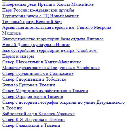
Набережная реки Иртыш в Ханты-Мансийске
Парк Российско-Армянской дружбы
Территория рядом с ТЦ Новый магнат
Торговый центр Верхний Бор
Армянская апостольская церковь им. Святого Месропа
Маштоца
Благоустройство территории базы отдыха Липовое
Нoвый Двoрeц культуры в Ишимe
Благоустройство территории центра "Свой дом"
Парки и скверы
Сквер Шахматный в Ханты-Мансийске
Монастырская заимка «Плодушка» в Челябинске
Сквер Турчаниновых в Соликамске
Сквер Спортивный в Тобольске
Бульвар Ершова в Тюмени
Сквер Медицинских работников в Тюмени
Сквер Отрядов мэра в Тюмени
Сквер с историей географов открыли по улице Дзержинского
в Тюмени
Байновский сад в Каменск-Уральске
Сквер К.Я. Лагунова в Тюмени
Сквер Славянский в Тюмени