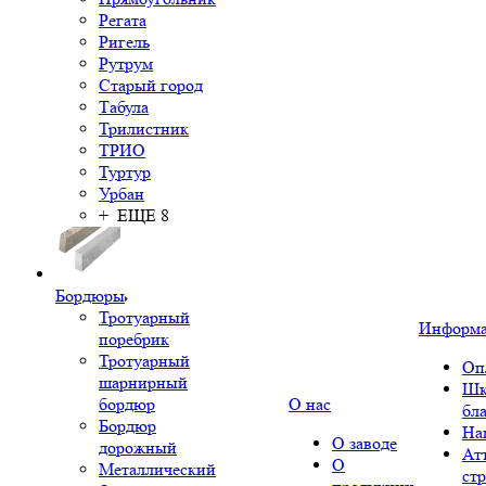
Регата
Ригель
Рутрум
Старый город
Табула
Трилистник
ТРИО
Туртур
Урбан
+ ЕЩЕ 8
Бордюры
Тротуарный
Информ
поребрик
Тротуарный
Оп
шарнирный
Шк
бордюр
О нас
бл
Бордюр
На
О заводе
дорожный
Ат
О
Металлический
ст