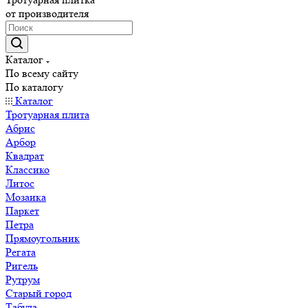
от производителя
Каталог
По всему сайту
По каталогу
Каталог
Тротуарная плита
Абрис
Арбор
Квадрат
Классико
Литос
Мозаика
Паркет
Петра
Прямоугольник
Регата
Ригель
Рутрум
Старый город
Табула