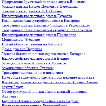
Оформление брусчаткой частного дома в Винзилях
Укладка плитки Паркет Доломит в Паренкина
Ландшафтный дизайн в КП 3 Сосны
Благоустройство частного дома в Дударева
Комплексное благоустройство дома в Комарово
Тротуарная плитка Классико Стандарт в Решетниково
Тротуарная плитка Классико Антрацит в СНТ Сосенка
Благоустройство частного дома в Перевалово
Мощение в п. Зубарево
Новый объект в Тюмени на Лесобазе
Дом в деревне Падерина
Укладка бетонной плитки серого цвета в Комарово
Благоустройство частного дома в Букино
Укладка тротуарной плитки в Мальково
Законченный объект в Луговом
Тротуарная плитка нового поколения
Из огорода тоже можно сделать произведение искусства
Как выглядит плитка на участке в поселке Зеленые Холмы
спустя 2 года
Обзор тротуарной плитки Литос, гладкий Листопад,
Антрацит
Брусчатка Старый город Осень в частном доме
Частное домовладение в Екатеринбурге