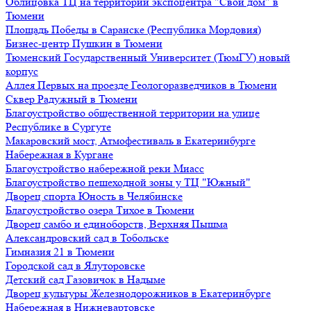
Облицовка ТЦ на территории экспоцентра "Свой дом" в
Тюмени
Площадь Победы в Саранске (Республика Мордовия)
Бизнес-центр Пушкин в Тюмени
Тюменский Государственный Университет (ТюмГУ) новый
корпус
Аллея Первых на проезде Геологоразведчиков в Тюмени
Сквер Радужный в Тюмени
Благоустройство общественной территории на улице
Республике в Сургуте
Макаровский мост, Атмофестиваль в Екатеринбурге
Набережная в Кургане
Благоустройство набережной реки Миасс
Благоустройство пешеходной зоны у ТЦ "Южный"
Дворец спорта Юность в Челябинске
Благоустройство озера Тихое в Тюмени
Дворец самбо и единоборств, Верхняя Пышма
Александровский сад в Тобольске
Гимназия 21 в Тюмени
Городской сад в Ялуторовске
Детский сад Газовичок в Надыме
Дворец культуры Железнодорожников в Екатеринбурге
Набережная в Нижневартовске