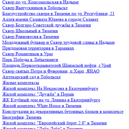
Сквер по ул. Комсомольская в Надыме
Сквер Выпускников в Тобольске
Благоустройство сквера в Тюмени по ул. Республики, 21
Аллея имени Салавата Юлаева в городе Салават
Сквер Болгаро-Советской дружбы в Тюмени
Сквер Школьный в Тюмени
Сквер Равновесия в Тюмени
Молодежный бульвар и Сквер трудовой славы в Надыме
Придомовая территория в Тарманах
Сквер Романтиков в Урае
Парк Победы в Лабытнанги
Площадь Первооткрывателей Шаимской нефти, г.Урай
Сквер святых Петра и Февронии, п.Харп, ЯНАО
Аптекарский сад в Тобольске
Жилые комплексы
Жилой комплекс На Некрасова в Екатеринбурге
Жилой комплекс "Дружба" в Перми
ЖК Клубный дом на ул. Ленина в Екатеринбурге
Жилой комплекс White House в Тюмени
Конструкции из декоративных бетонных блоков в комплексе
Биография, Тюмень
Жилой комплекс "Европейский берег 2.0" в Тюмени
Жилой комплекс "Дабл-Дабл" в Тюмени