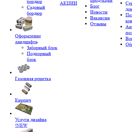
продукции
бордюр
АКЦИИ
Се
Блог
Садовый
до
Новости
бордюр
По
Вакансии
ко
Отзывы
Ан
по
Оформление
Во
ландшафта
Об
Заборный блок
Подпорный
блок
Газонная решетка
Кирпич
Услуги дизайна
!NEW