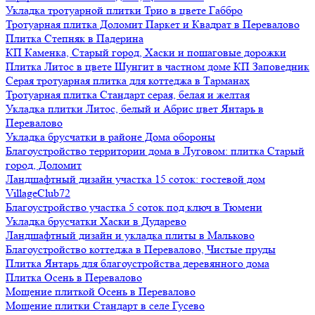
Укладка тротуарной плитки Трио в цвете Габбро
Тротуарная плитка Доломит Паркет и Квадрат в Перевалово
Плитка Степняк в Падерина
КП Каменка, Старый город, Хаски и пошаговые дорожки
Плитка Литос в цвете Шунгит в частном доме КП Заповедник
Серая тротуарная плитка для коттеджа в Тарманах
Тротуарная плитка Стандарт серая, белая и желтая
Укладка плитки Литос, белый и Абрис цвет Янтарь в
Перевалово
Укладка брусчатки в районе Дома обороны
Благоустройство территории дома в Луговом: плитка Старый
город, Доломит
Ландшафтный дизайн участка 15 соток: гостевой дом
VillageClub72
Благоустройство участка 5 соток под ключ в Тюмени
Укладка брусчатки Хаски в Дударево
Ландшафтный дизайн и укладка плиты в Мальково
Благоустройство коттеджа в Перевалово, Чистые пруды
Плитка Янтарь для благоустройства деревянного дома
Плитка Осень в Перевалово
Мощение плиткой Осень в Перевалово
Мощение плитки Стандарт в селе Гусево