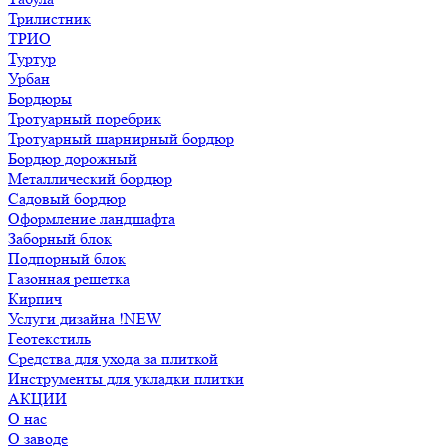
Трилистник
ТРИО
Туртур
Урбан
Бордюры
Тротуарный поребрик
Тротуарный шарнирный бордюр
Бордюр дорожный
Металлический бордюр
Садовый бордюр
Оформление ландшафта
Заборный блок
Подпорный блок
Газонная решетка
Кирпич
Услуги дизайна !NEW
Геотекстиль
Средства для ухода за плиткой
Инструменты для укладки плитки
АКЦИИ
О нас
О заводе