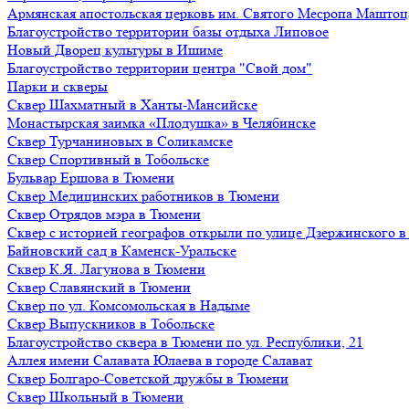
Армянская апостольская церковь им. Святого Месропа Маштоц
Благоустройство территории базы отдыха Липовое
Нoвый Двoрeц культуры в Ишимe
Благоустройство территории центра "Свой дом"
Парки и скверы
Сквер Шахматный в Ханты-Мансийске
Монастырская заимка «Плодушка» в Челябинске
Сквер Турчаниновых в Соликамске
Сквер Спортивный в Тобольске
Бульвар Ершова в Тюмени
Сквер Медицинских работников в Тюмени
Сквер Отрядов мэра в Тюмени
Сквер с историей географов открыли по улице Дзержинского 
Байновский сад в Каменск-Уральске
Сквер К.Я. Лагунова в Тюмени
Сквер Славянский в Тюмени
Сквер по ул. Комсомольская в Надыме
Сквер Выпускников в Тобольске
Благоустройство сквера в Тюмени по ул. Республики, 21
Аллея имени Салавата Юлаева в городе Салават
Сквер Болгаро-Советской дружбы в Тюмени
Сквер Школьный в Тюмени