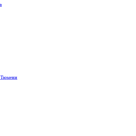
а
в Тюмени