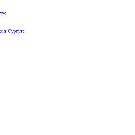
пус
е в Сургуте