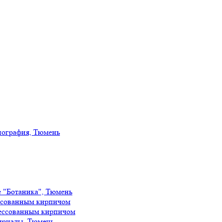
иография, Тюмень
е "Ботаника", Тюмень
ссованным кирпичом
ессованным кирпичом
ириады, Тюмень