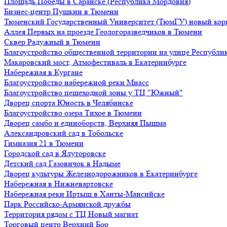
Площадь Победы в Саранске (Республика Мордовия)
Бизнес-центр Пушкин в Тюмени
Тюменский Государственный Университет (ТюмГУ) новый кор
Аллея Первых на проезде Геологоразведчиков в Тюмени
Сквер Радужный в Тюмени
Благоустройство общественной территории на улице Республик
Макаровский мост, Атмофестиваль в Екатеринбурге
Набережная в Кургане
Благоустройство набережной реки Миасс
Благоустройство пешеходной зоны у ТЦ "Южный"
Дворец спорта Юность в Челябинске
Благоустройство озера Тихое в Тюмени
Дворец самбо и единоборств, Верхняя Пышма
Александровский сад в Тобольске
Гимназия 21 в Тюмени
Городской сад в Ялуторовске
Детский сад Газовичок в Надыме
Дворец культуры Железнодорожников в Екатеринбурге
Набережная в Нижневартовске
Набережная реки Иртыш в Ханты-Мансийске
Парк Российско-Армянской дружбы
Территория рядом с ТЦ Новый магнат
Торговый центр Верхний Бор