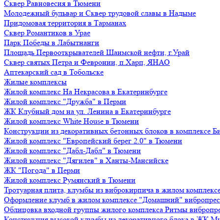
Сквер Равновесия в Тюмени
Молодежный бульвар и Сквер трудовой славы в Надыме
Придомовая территория в Тарманах
Сквер Романтиков в Урае
Парк Победы в Лабытнанги
Площадь Первооткрывателей Шаимской нефти, г.Урай
Сквер святых Петра и Февронии, п.Харп, ЯНАО
Аптекарский сад в Тобольске
Жилые комплексы
Жилой комплекс На Некрасова в Екатеринбурге
Жилой комплекс "Дружба" в Перми
ЖК Клубный дом на ул. Ленина в Екатеринбурге
Жилой комплекс White House в Тюмени
Конструкции из декоративных бетонных блоков в комплексе Б
Жилой комплекс "Европейский берег 2.0" в Тюмени
Жилой комплекс "Дабл-Дабл" в Тюмени
Жилой комплекс "Дягилев" в Ханты-Мансийске
ЖК "Погода" в Перми
Жилой комплекс Румянский в Тюмени
Тротуарная плита, клумбы из виброкирпича в жилом комплекс
Оформление клумб в жилом комплексе "Домашний" вибропре
Облицовка входной группы жилого комплекса Ритмы вибропр
Конструкция высокой клумбы из декоративного блока в ЖК М