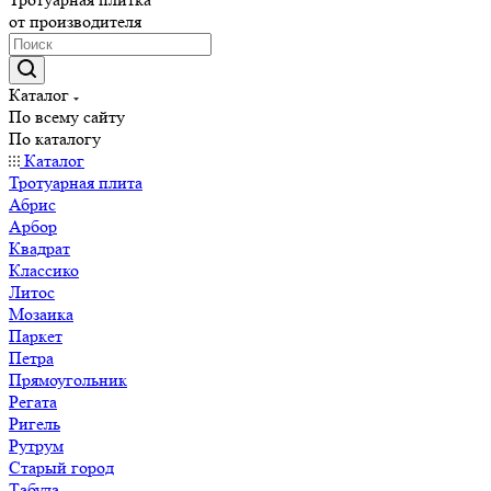
от производителя
Каталог
По всему сайту
По каталогу
Каталог
Тротуарная плита
Абрис
Арбор
Квадрат
Классико
Литос
Мозаика
Паркет
Петра
Прямоугольник
Регата
Ригель
Рутрум
Старый город
Табула