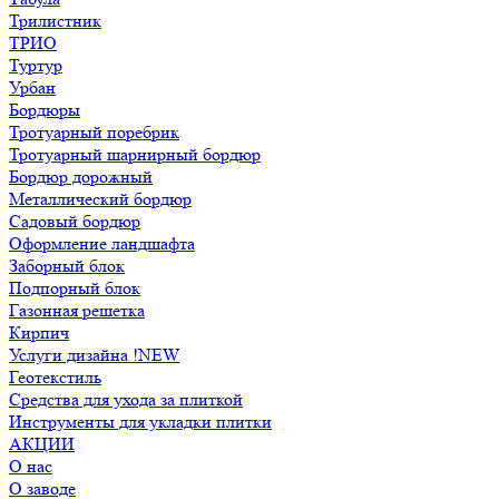
Трилистник
ТРИО
Туртур
Урбан
Бордюры
Тротуарный поребрик
Тротуарный шарнирный бордюр
Бордюр дорожный
Металлический бордюр
Садовый бордюр
Оформление ландшафта
Заборный блок
Подпорный блок
Газонная решетка
Кирпич
Услуги дизайна !NEW
Геотекстиль
Средства для ухода за плиткой
Инструменты для укладки плитки
АКЦИИ
О нас
О заводе