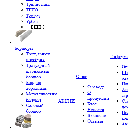
Трилистник
ТРИО
Туртур
Урбан
+ ЕЩЕ 8
Бордюры
Тротуарный
Информ
поребрик
Тротуарный
Оп
шарнирный
Шк
О нас
бордюр
бл
Бордюр
На
О заводе
дорожный
Ат
О
Металлический
ст
продукции
бордюр
АКЦИИ
Се
Блог
Садовый
до
Новости
бордюр
По
Вакансии
ко
Отзывы
Ан