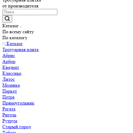
от производителя
Каталог
По всему сайту
По каталогу
Каталог
Тротуарная плита
Абрис
Арбор
Квадрат
Классико
Литос
Мозаика
Паркет
Петра
Прямоугольник
Регата
Ригель
Рутрум
Старый город
Табула