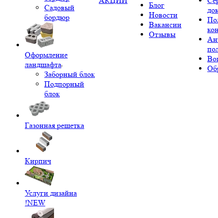
АКЦИИ
Се
Блог
Садовый
до
Новости
бордюр
По
Вакансии
ко
Отзывы
Ан
по
Оформление
Во
ландшафта
Об
Заборный блок
Подпорный
блок
Газонная решетка
Кирпич
Услуги дизайна
!NEW