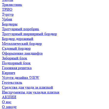
Трилистник
ТРИО
Туртур
Урбан
Бордюры
Тротуарный поребрик
Тротуарный шарнирный бордюр
Бордюр дорожный
Металлический бордюр
Садовый бордюр
Оформление ландшафта
Заборный блок
Подпорный блок
Газонная решетка
Кирпич
Услуги дизайна !NEW
Геотекстиль
Средства для ухода за плиткой
Инструменты для укладки плитки
АКЦИИ
О нас
О заводе