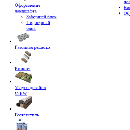
по
Оформление
Во
ландшафта
Об
Заборный блок
Подпорный
блок
Газонная решетка
Кирпич
Услуги дизайна
!NEW
Геотекстиль