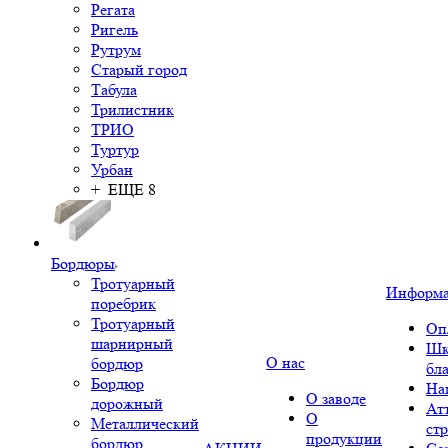
Регата
Ригель
Рутрум
Старый город
Табула
Трилистник
ТРИО
Туртур
Урбан
+ ЕЩЕ 8
Бордюры
Тротуарный
Информ
поребрик
Тротуарный
Оп
шарнирный
Шк
О нас
бордюр
бл
Бордюр
На
О заводе
дорожный
Ат
О
Металлический
ст
продукции
бордюр