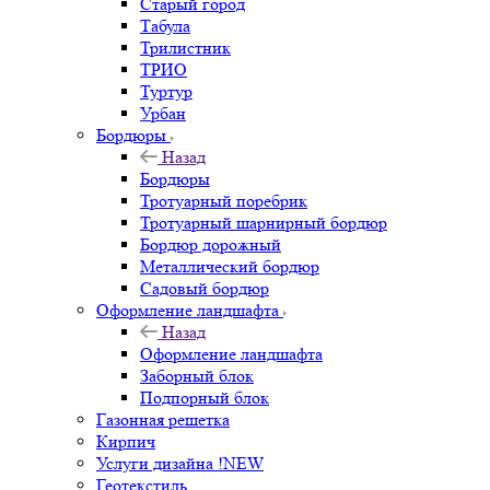
Старый город
Табула
Трилистник
ТРИО
Туртур
Урбан
Бордюры
Назад
Бордюры
Тротуарный поребрик
Тротуарный шарнирный бордюр
Бордюр дорожный
Металлический бордюр
Садовый бордюр
Оформление ландшафта
Назад
Оформление ландшафта
Заборный блок
Подпорный блок
Газонная решетка
Кирпич
Услуги дизайна !NEW
Геотекстиль