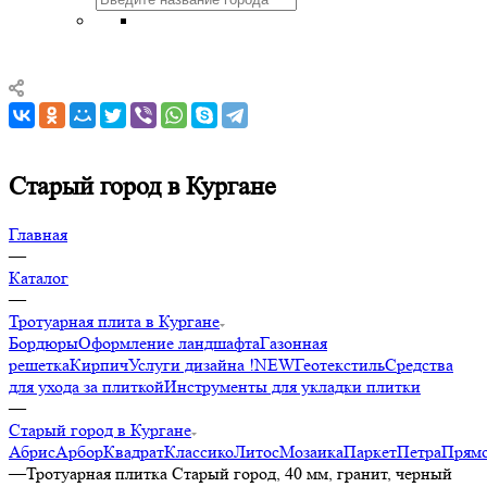
Старый город в Кургане
Главная
—
Каталог
—
Тротуарная плита в Кургане
Бордюры
Оформление ландшафта
Газонная
решетка
Кирпич
Услуги дизайна !NEW
Геотекстиль
Средства
для ухода за плиткой
Инструменты для укладки плитки
—
Старый город в Кургане
Абрис
Арбор
Квадрат
Классико
Литос
Мозаика
Паркет
Петра
Прямо
—
Тротуарная плитка Старый город, 40 мм, гранит, черный