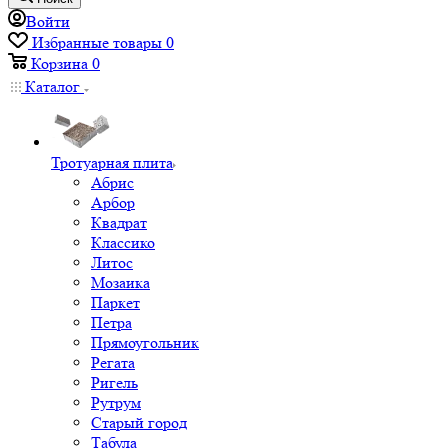
Войти
Избранные товары
0
Корзина
0
Каталог
Тротуарная плита
Абрис
Арбор
Квадрат
Классико
Литос
Мозаика
Паркет
Петра
Прямоугольник
Регата
Ригель
Рутрум
Старый город
Табула