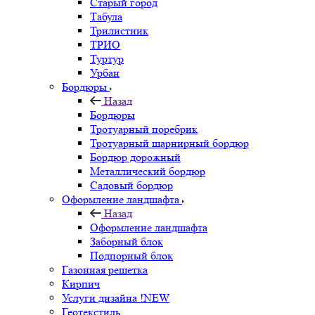
Старый город
Табула
Трилистник
ТРИО
Туртур
Урбан
Бордюры
Назад
Бордюры
Тротуарный поребрик
Тротуарный шарнирный бордюр
Бордюр дорожный
Металлический бордюр
Садовый бордюр
Оформление ландшафта
Назад
Оформление ландшафта
Заборный блок
Подпорный блок
Газонная решетка
Кирпич
Услуги дизайна !NEW
Геотекстиль