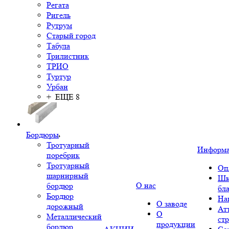
Регата
Ригель
Рутрум
Старый город
Табула
Трилистник
ТРИО
Туртур
Урбан
+ ЕЩЕ 8
Бордюры
Тротуарный
Информ
поребрик
Тротуарный
Оп
шарнирный
Шк
О нас
бордюр
бл
Бордюр
На
О заводе
дорожный
Ат
О
Металлический
ст
продукции
бордюр