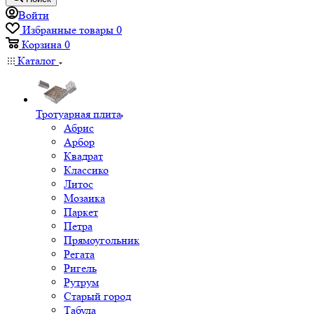
Войти
Избранные товары
0
Корзина
0
Каталог
Тротуарная плита
Абрис
Арбор
Квадрат
Классико
Литос
Мозаика
Паркет
Петра
Прямоугольник
Регата
Ригель
Рутрум
Старый город
Табула