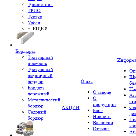
Трилистник
ТРИО
Туртур
Урбан
+ ЕЩЕ 8
Бордюры
Тротуарный
Информ
поребрик
Тротуарный
Оп
шарнирный
Шк
О нас
бордюр
бл
Бордюр
На
О заводе
дорожный
Ат
О
Металлический
ст
продукции
бордюр
АКЦИИ
Се
Блог
Садовый
до
Новости
бордюр
По
Вакансии
ко
Отзывы
Ан