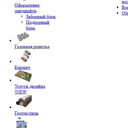
по
Оформление
Во
ландшафта
Об
Заборный блок
Подпорный
блок
Газонная решетка
Кирпич
Услуги дизайна
!NEW
Геотекстиль