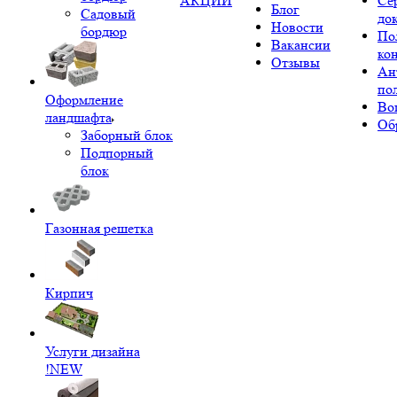
АКЦИИ
Се
Блог
Садовый
до
Новости
бордюр
По
Вакансии
ко
Отзывы
Ан
по
Оформление
Во
ландшафта
Об
Заборный блок
Подпорный
блок
Газонная решетка
Кирпич
Услуги дизайна
!NEW