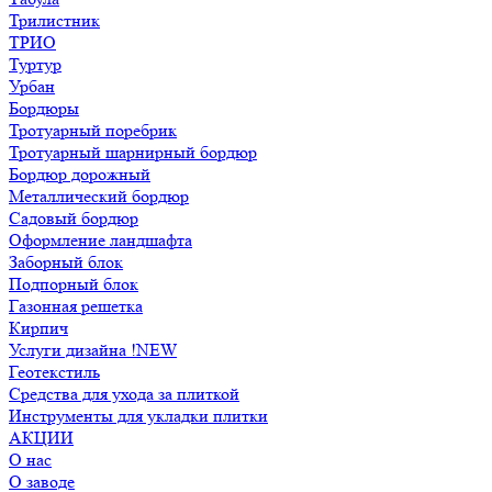
Трилистник
ТРИО
Туртур
Урбан
Бордюры
Тротуарный поребрик
Тротуарный шарнирный бордюр
Бордюр дорожный
Металлический бордюр
Садовый бордюр
Оформление ландшафта
Заборный блок
Подпорный блок
Газонная решетка
Кирпич
Услуги дизайна !NEW
Геотекстиль
Средства для ухода за плиткой
Инструменты для укладки плитки
АКЦИИ
О нас
О заводе