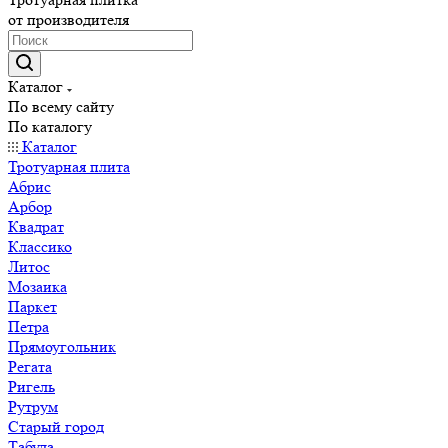
от производителя
Каталог
По всему сайту
По каталогу
Каталог
Тротуарная плита
Абрис
Арбор
Квадрат
Классико
Литос
Мозаика
Паркет
Петра
Прямоугольник
Регата
Ригель
Рутрум
Старый город
Табула