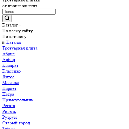
от производителя
Каталог
По всему сайту
По каталогу
Каталог
Тротуарная плита
Абрис
Арбор
Квадрат
Классико
Литос
Мозаика
Паркет
Петра
Прямоугольник
Регата
Ригель
Рутрум
Старый город
Табула