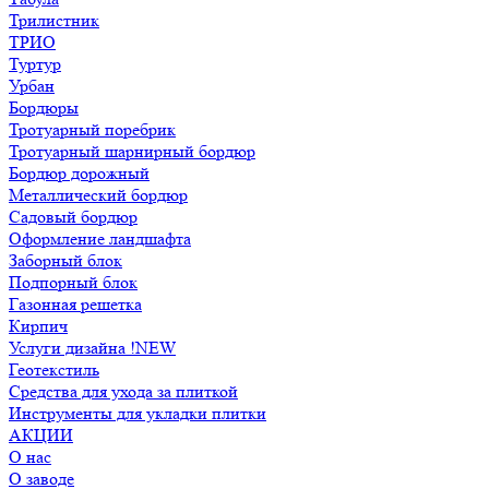
Трилистник
ТРИО
Туртур
Урбан
Бордюры
Тротуарный поребрик
Тротуарный шарнирный бордюр
Бордюр дорожный
Металлический бордюр
Садовый бордюр
Оформление ландшафта
Заборный блок
Подпорный блок
Газонная решетка
Кирпич
Услуги дизайна !NEW
Геотекстиль
Средства для ухода за плиткой
Инструменты для укладки плитки
АКЦИИ
О нас
О заводе