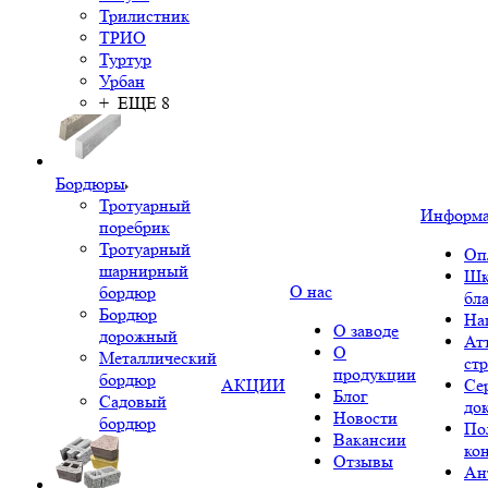
Трилистник
ТРИО
Туртур
Урбан
+ ЕЩЕ 8
Бордюры
Тротуарный
Информ
поребрик
Тротуарный
Оп
шарнирный
Шк
О нас
бордюр
бл
Бордюр
На
О заводе
дорожный
Ат
О
Металлический
ст
продукции
бордюр
АКЦИИ
Се
Блог
Садовый
до
Новости
бордюр
По
Вакансии
ко
Отзывы
Ан