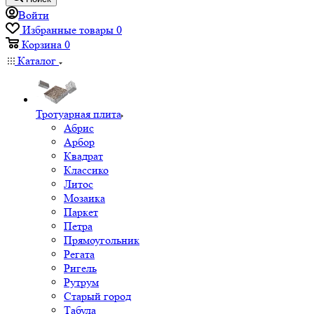
Войти
Избранные товары
0
Корзина
0
Каталог
Тротуарная плита
Абрис
Арбор
Квадрат
Классико
Литос
Мозаика
Паркет
Петра
Прямоугольник
Регата
Ригель
Рутрум
Старый город
Табула