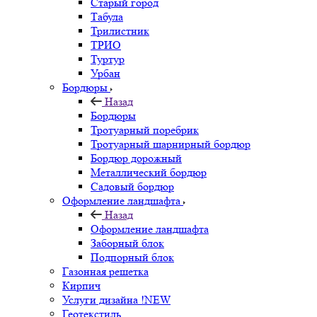
Старый город
Табула
Трилистник
ТРИО
Туртур
Урбан
Бордюры
Назад
Бордюры
Тротуарный поребрик
Тротуарный шарнирный бордюр
Бордюр дорожный
Металлический бордюр
Садовый бордюр
Оформление ландшафта
Назад
Оформление ландшафта
Заборный блок
Подпорный блок
Газонная решетка
Кирпич
Услуги дизайна !NEW
Геотекстиль