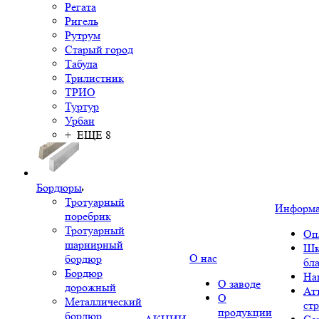
Регата
Ригель
Рутрум
Старый город
Табула
Трилистник
ТРИО
Туртур
Урбан
+ ЕЩЕ 8
Бордюры
Тротуарный
Информ
поребрик
Тротуарный
Оп
шарнирный
Шк
О нас
бордюр
бл
Бордюр
На
О заводе
дорожный
Ат
О
Металлический
ст
продукции
бордюр