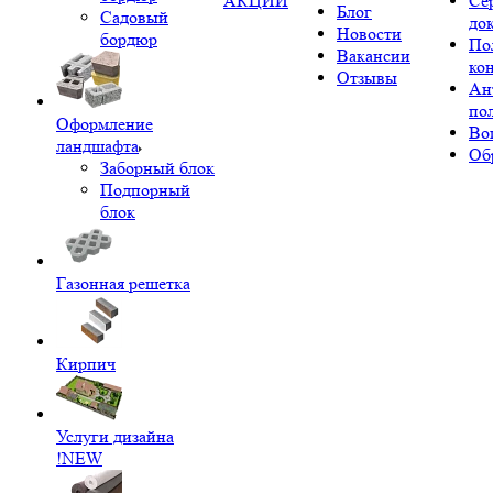
АКЦИИ
Се
Блог
Садовый
до
Новости
бордюр
По
Вакансии
ко
Отзывы
Ан
по
Оформление
Во
ландшафта
Об
Заборный блок
Подпорный
блок
Газонная решетка
Кирпич
Услуги дизайна
!NEW