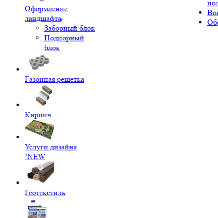
по
Оформление
Во
ландшафта
Об
Заборный блок
Подпорный
блок
Газонная решетка
Кирпич
Услуги дизайна
!NEW
Геотекстиль