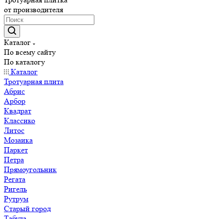
от производителя
Каталог
По всему сайту
По каталогу
Каталог
Тротуарная плита
Абрис
Арбор
Квадрат
Классико
Литос
Мозаика
Паркет
Петра
Прямоугольник
Регата
Ригель
Рутрум
Старый город
Табула