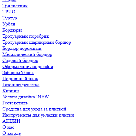
Трилистник
ТРИО
Туртур
Урбан
Бордюры
Тротуарный поребрик
Тротуарный шарнирный бордюр
Бордюр дорожный
Металлический бордюр
Садовый бордюр
Оформление ландшафта
Заборный блок
Подпорный блок
Газонная решетка
Кирпич
Услуги дизайна !NEW
Геотекстиль
Средства для ухода за плиткой
Инструменты для укладки плитки
АКЦИИ
О нас
О заводе