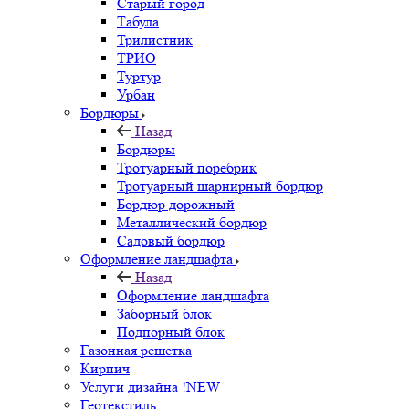
Старый город
Табула
Трилистник
ТРИО
Туртур
Урбан
Бордюры
Назад
Бордюры
Тротуарный поребрик
Тротуарный шарнирный бордюр
Бордюр дорожный
Металлический бордюр
Садовый бордюр
Оформление ландшафта
Назад
Оформление ландшафта
Заборный блок
Подпорный блок
Газонная решетка
Кирпич
Услуги дизайна !NEW
Геотекстиль