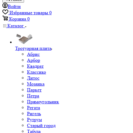
Войти
Избранные товары
0
Корзина
0
Каталог
Тротуарная плита
Абрис
Арбор
Квадрат
Классико
Литос
Мозаика
Паркет
Петра
Прямоугольник
Регата
Ригель
Рутрум
Старый город
Табула