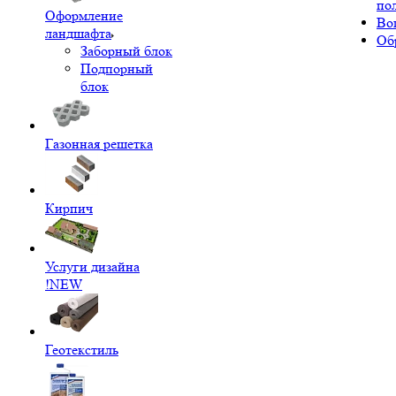
по
Оформление
Во
ландшафта
Об
Заборный блок
Подпорный
блок
Газонная решетка
Кирпич
Услуги дизайна
!NEW
Геотекстиль