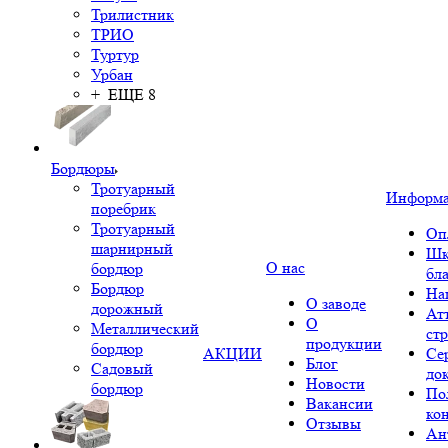
Трилистник
ТРИО
Туртур
Урбан
+ ЕЩЕ 8
Бордюры
Тротуарный
Информ
поребрик
Тротуарный
Оп
шарнирный
Шк
О нас
бордюр
бл
Бордюр
На
О заводе
дорожный
Ат
О
Металлический
ст
продукции
бордюр
АКЦИИ
Се
Блог
Садовый
до
Новости
бордюр
По
Вакансии
ко
Отзывы
Ан