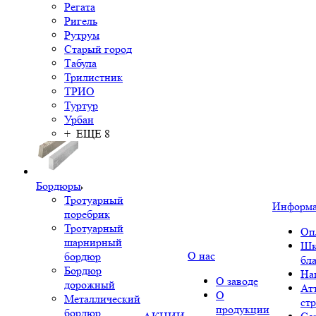
Регата
Ригель
Рутрум
Старый город
Табула
Трилистник
ТРИО
Туртур
Урбан
+ ЕЩЕ 8
Бордюры
Тротуарный
Информ
поребрик
Тротуарный
Оп
шарнирный
Шк
О нас
бордюр
бл
Бордюр
На
О заводе
дорожный
Ат
О
Металлический
ст
продукции
бордюр