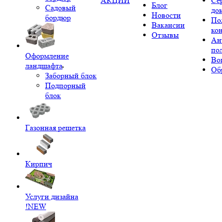
АКЦИИ
Се
Блог
Садовый
до
Новости
бордюр
По
Вакансии
ко
Отзывы
Ан
по
Оформление
Во
ландшафта
Об
Заборный блок
Подпорный
блок
Газонная решетка
Кирпич
Услуги дизайна
!NEW