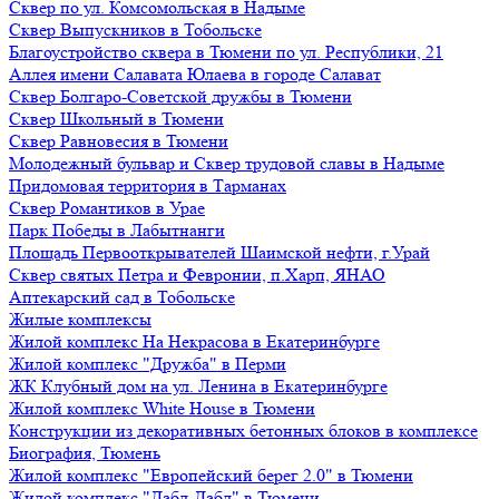
Сквер по ул. Комсомольская в Надыме
Сквер Выпускников в Тобольске
Благоустройство сквера в Тюмени по ул. Республики, 21
Аллея имени Салавата Юлаева в городе Салават
Сквер Болгаро-Советской дружбы в Тюмени
Сквер Школьный в Тюмени
Сквер Равновесия в Тюмени
Молодежный бульвар и Сквер трудовой славы в Надыме
Придомовая территория в Тарманах
Сквер Романтиков в Урае
Парк Победы в Лабытнанги
Площадь Первооткрывателей Шаимской нефти, г.Урай
Сквер святых Петра и Февронии, п.Харп, ЯНАО
Аптекарский сад в Тобольске
Жилые комплексы
Жилой комплекс На Некрасова в Екатеринбурге
Жилой комплекс "Дружба" в Перми
ЖК Клубный дом на ул. Ленина в Екатеринбурге
Жилой комплекс White House в Тюмени
Конструкции из декоративных бетонных блоков в комплексе
Биография, Тюмень
Жилой комплекс "Европейский берег 2.0" в Тюмени
Жилой комплекс "Дабл-Дабл" в Тюмени