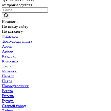
от производителя
Каталог
По всему сайту
По каталогу
Каталог
Тротуарная плита
Абрис
Арбор
Квадрат
Классико
Литос
Мозаика
Паркет
Петра
Прямоугольник
Регата
Ригель
Рутрум
Старый город
Табула