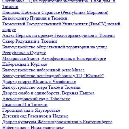
Облицовка ТЦ на территории экспоцентра "Свой дом" в
Тюмени
Площадь Победы в Саранске (Республика Мордовия)
Бизнес-центр Пушкин в Тюмени
Тюменский Государственный Университет (ТюмГУ) новый
корпус
Аллея Первых на проезде Геологоразведчиков в Тюмени
Сквер Радужный в Тюмени
Благоустройство общественной территории на улице
Республике в Сургуте
Макаровский мост, Атмофестиваль в Екатеринбурге
Набережная в Кургане
Благоустройство набережной реки Миасс
Благоустройство пешеходной зоны у ТЦ "Южный"
Дворец спорта Юность в Челябинске
Благоустройство озера Тихое в Тюмени
Дворец самбо и единоборств, Верхняя Пышма
Александровский сад в Тобольске
Гимназия 21 в Тюмени
Городской сад в Ялуторовске
Детский сад Газовичок в Надыме
Дворец культуры Железнодорожников в Екатеринбурге
Набережная в Нижневартовске