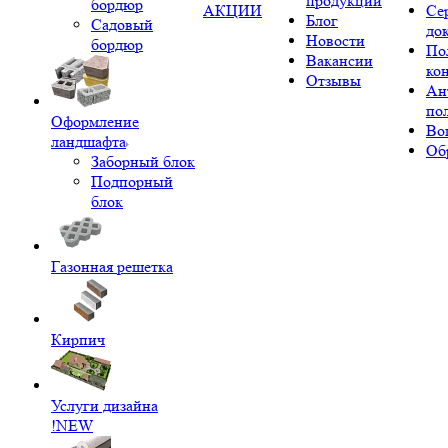
продукции
бордюр
АКЦИИ
Се
Блог
Садовый
до
Новости
бордюр
По
Вакансии
ко
Отзывы
Ан
по
Оформление
Во
ландшафта
Об
Заборный блок
Подпорный
блок
Газонная решетка
Кирпич
Услуги дизайна
!NEW