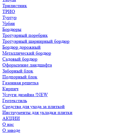
Трилистник
ТРИО
Туртур
Урбан
Бордюры
Тротуарный поребрик
Тротуарный шарнирный бордюр
Бордюр дорожный
Металлический бордюр
Садовый бордюр
Оформление ландшафта
Заборный блок
Подпорный блок
Газонная решетка
Кирпич
Услуги дизайна !NEW
Геотекстиль
Средства для ухода за плиткой
Инструменты для укладки плитки
АКЦИИ
О нас
О заводе