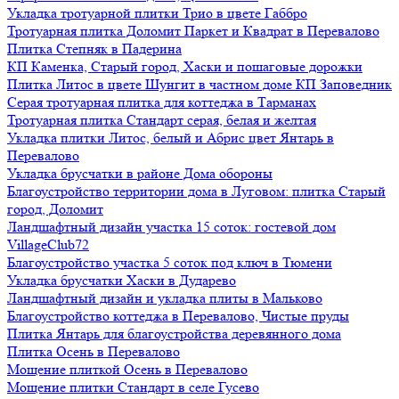
Укладка тротуарной плитки Трио в цвете Габбро
Тротуарная плитка Доломит Паркет и Квадрат в Перевалово
Плитка Степняк в Падерина
КП Каменка, Старый город, Хаски и пошаговые дорожки
Плитка Литос в цвете Шунгит в частном доме КП Заповедник
Серая тротуарная плитка для коттеджа в Тарманах
Тротуарная плитка Стандарт серая, белая и желтая
Укладка плитки Литос, белый и Абрис цвет Янтарь в
Перевалово
Укладка брусчатки в районе Дома обороны
Благоустройство территории дома в Луговом: плитка Старый
город, Доломит
Ландшафтный дизайн участка 15 соток: гостевой дом
VillageClub72
Благоустройство участка 5 соток под ключ в Тюмени
Укладка брусчатки Хаски в Дударево
Ландшафтный дизайн и укладка плиты в Мальково
Благоустройство коттеджа в Перевалово, Чистые пруды
Плитка Янтарь для благоустройства деревянного дома
Плитка Осень в Перевалово
Мощение плиткой Осень в Перевалово
Мощение плитки Стандарт в селе Гусево