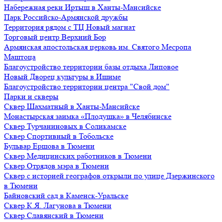
Набережная реки Иртыш в Ханты-Мансийске
Парк Российско-Армянской дружбы
Территория рядом с ТЦ Новый магнат
Торговый центр Верхний Бор
Армянская апостольская церковь им. Святого Месропа
Маштоца
Благоустройство территории базы отдыха Липовое
Нoвый Двoрeц культуры в Ишимe
Благоустройство территории центра "Свой дом"
Парки и скверы
Сквер Шахматный в Ханты-Мансийске
Монастырская заимка «Плодушка» в Челябинске
Сквер Турчаниновых в Соликамске
Сквер Спортивный в Тобольске
Бульвар Ершова в Тюмени
Сквер Медицинских работников в Тюмени
Сквер Отрядов мэра в Тюмени
Сквер с историей географов открыли по улице Дзержинского
в Тюмени
Байновский сад в Каменск-Уральске
Сквер К.Я. Лагунова в Тюмени
Сквер Славянский в Тюмени