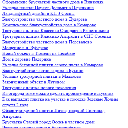
Оформление брусчаткой частного дома в Винзилях
Укладка плитки Паркет Доломит в Паренкина
Ландшафтный дизайн в КП 3 Сосны
Благоустройство частного дома в Дударева
Комплексное благоустройство дома в Комарово
Тротуарная плитка Классико Стандарт в Решетниково
Тротуарная плитка Классико Антрацит в СНТ Сосенка
Благоустройство частного дома в Перевалово
Мощение в п. Зубарево
Новый объект в Тюмени на Лесобазе
Дом в деревне Падерина
Укладка бетонной плитки серого цвета в Комарово
Благоустройство частного дома в Букино
Укладка тротуарной плитки в Мальково
Законченный объект в Луговом
Тротуарная плитка нового поколения
Из огорода тоже можно сделать произведение искусства
Как выглядит плитка на участке в поселке Зеленые Холмы
спустя 2 года
Обзор тротуарной плитки Литос, гладкий Листопад,
Антрацит
Брусчатка Старый город Осень в частном доме
Частное домовладение в Екатеринбурге