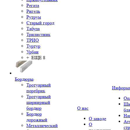
Регата
Ригель
Рутрум
Старый город
Табула
Трилистник
ТРИО
Туртур
Урбан
+ ЕЩЕ 8
Бордюры
Тротуарный
Информ
поребрик
Тротуарный
Оп
шарнирный
Шк
бордюр
О нас
бл
Бордюр
На
О заводе
дорожный
Ат
О
Металлический
ст