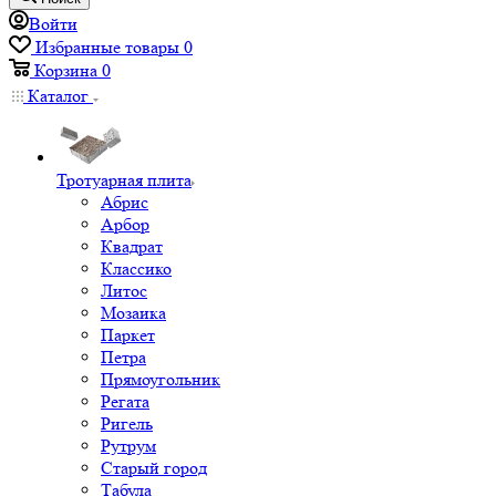
Войти
Избранные товары
0
Корзина
0
Каталог
Тротуарная плита
Абрис
Арбор
Квадрат
Классико
Литос
Мозаика
Паркет
Петра
Прямоугольник
Регата
Ригель
Рутрум
Старый город
Табула