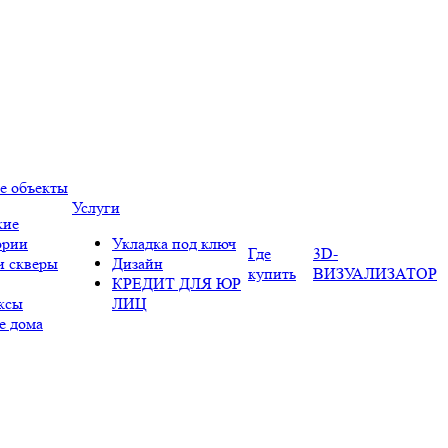
е объекты
Услуги
кие
ории
Укладка под ключ
Где
3D-
и скверы
Дизайн
купить
ВИЗУАЛИЗАТОР
КРЕДИТ ДЛЯ ЮР
ксы
ЛИЦ
е дома