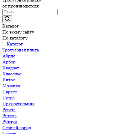
от производителя
Каталог
По всему сайту
По каталогу
Каталог
Тротуарная плита
Абрис
Арбор
Квадрат
Классико
Литос
Мозаика
Паркет
Петра
Прямоугольник
Регата
Ригель
Рутрум
Старый город
Табула