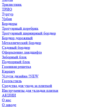
Трилистник
ТРИО
Туртур
Урбан
Бордюры
Тротуарный поребрик
Тротуарный шарнирный бордюр
Бордюр дорожный
Металлический бордюр
Садовый бордюр
Оформление ландшафта
Заборный блок
Подпорный блок
Газонная решетка
Кирпич
Услуги дизайна !NEW
Геотекстиль
Средства для ухода за плиткой
Инструменты для укладки плитки
АКЦИИ
О нас
О заводе