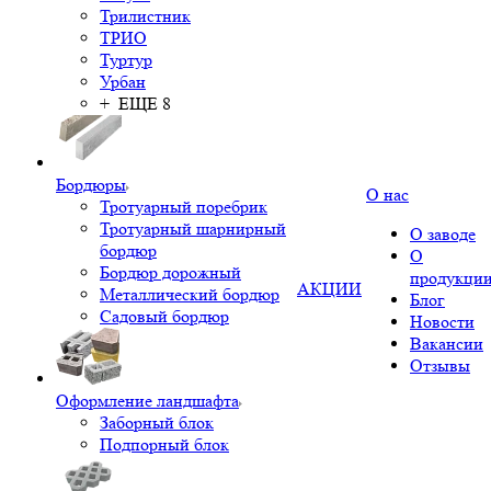
Трилистник
ТРИО
Туртур
Урбан
+ ЕЩЕ 8
Бордюры
О нас
Тротуарный поребрик
Тротуарный шарнирный
О заводе
бордюр
О
Бордюр дорожный
продукци
АКЦИИ
Металлический бордюр
Блог
Садовый бордюр
Новости
Вакансии
Отзывы
Оформление ландшафта
Заборный блок
Подпорный блок