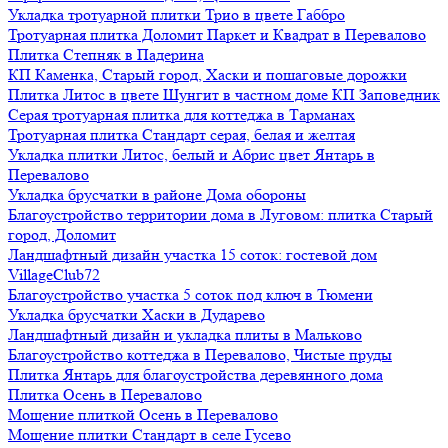
Укладка тротуарной плитки Трио в цвете Габбро
Тротуарная плитка Доломит Паркет и Квадрат в Перевалово
Плитка Степняк в Падерина
КП Каменка, Старый город, Хаски и пошаговые дорожки
Плитка Литос в цвете Шунгит в частном доме КП Заповедник
Серая тротуарная плитка для коттеджа в Тарманах
Тротуарная плитка Стандарт серая, белая и желтая
Укладка плитки Литос, белый и Абрис цвет Янтарь в
Перевалово
Укладка брусчатки в районе Дома обороны
Благоустройство территории дома в Луговом: плитка Старый
город, Доломит
Ландшафтный дизайн участка 15 соток: гостевой дом
VillageClub72
Благоустройство участка 5 соток под ключ в Тюмени
Укладка брусчатки Хаски в Дударево
Ландшафтный дизайн и укладка плиты в Мальково
Благоустройство коттеджа в Перевалово, Чистые пруды
Плитка Янтарь для благоустройства деревянного дома
Плитка Осень в Перевалово
Мощение плиткой Осень в Перевалово
Мощение плитки Стандарт в селе Гусево