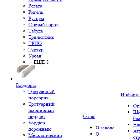
Регата
Ригель
Рутрум
Старый город
Табула
Трилистник
ТРИО
Туртур
Урбан
+ ЕЩЕ 8
Бордюры
Тротуарный
Информ
поребрик
Тротуарный
Оп
шарнирный
Шк
бордюр
О нас
бл
Бордюр
На
О заводе
дорожный
Ат
О
Металлический
ст