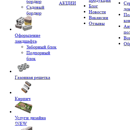
продукции
бордюр
АКЦИИ
Се
Блог
Садовый
до
Новости
бордюр
По
Вакансии
ко
Отзывы
Ан
по
Оформление
Во
ландшафта
Об
Заборный блок
Подпорный
блок
Газонная решетка
Кирпич
Услуги дизайна
!NEW