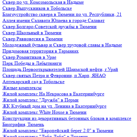
Сквер по ул. Комсомольская в Надыме
Сквер Выпускников в Тобольске
Благоустройство сквера в Тюмени по ул. Республики, 21
Аллея имени Салавата Юлаева в городе Салават
Сквер Болгаро-Советской дружбы в Тюмени
Сквер Школьный в Тюмени
Сквер Равновесия в Тюмени
Молодежный бульвар и Сквер трудовой славы в Надыме
Придомовая территория в Тарманах
Сквер Романтиков в Урае
Парк Победы в Лабытнанги
Площадь Первооткрывателей Шаимской нефти, г.Урай
Сквер святых Петра и Февронии, п.Харп, ЯНАО
Аптекарский сад в Тобольске
Жилые комплексы
Жилой комплекс На Некрасова в Екатеринбурге
Жилой комплекс "Дружба" в Перми
ЖК Клубный дом на ул. Ленина в Екатеринбурге
Жилой комплекс White House в Тюмени
Конструкции из декоративных бетонных блоков в комплексе
Биография, Тюмень
Жилой комплекс "Европейский берег 2.0" в Тюмени
Жилой комплекс "Дабл-Дабл" в Тюмени