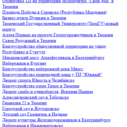
Облицовка ТЦ на территории экспоцентра "Свой дом" в
Тюмени
Площадь Победы в Саранске (Республика Мордовия)
Бизнес-центр Пушкин в Тюмени
Тюменский Государственный Университет (ТюмГУ) новый
корпус
Аллея Первых на проезде Геологоразведчиков в Тюмени
Сквер Радужный в Тюмени
Благоустройство общественной территории на улице
Республике в Сургуте
Макаровский мост, Атмофестиваль в Екатеринбурге
Набережная в Кургане
Благоустройство набережной реки Миасс
Благоустройство пешеходной зоны у ТЦ "Южный"
Дворец спорта Юность в Челябинске
Благоустройство озера Тихое в Тюмени
Дворец самбо и единоборств, Верхняя Пышма
Александровский сад в Тобольске
Гимназия 21 в Тюмени
Городской сад в Ялуторовске
Детский сад Газовичок в Надыме
Дворец культуры Железнодорожников в Екатеринбурге
Набережная в Нижневартовске