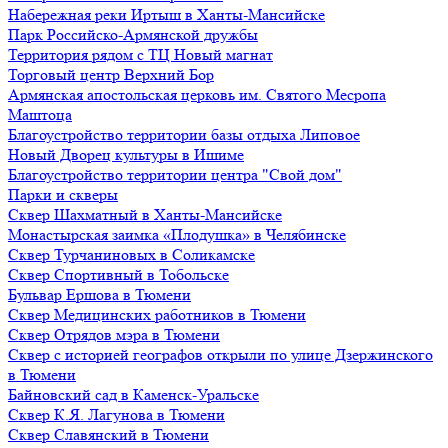
Набережная реки Иртыш в Ханты-Мансийске
Парк Российско-Армянской дружбы
Территория рядом с ТЦ Новый магнат
Торговый центр Верхний Бор
Армянская апостольская церковь им. Святого Месропа
Маштоца
Благоустройство территории базы отдыха Липовое
Нoвый Двoрeц культуры в Ишимe
Благоустройство территории центра "Свой дом"
Парки и скверы
Сквер Шахматный в Ханты-Мансийске
Монастырская заимка «Плодушка» в Челябинске
Сквер Турчаниновых в Соликамске
Сквер Спортивный в Тобольске
Бульвар Ершова в Тюмени
Сквер Медицинских работников в Тюмени
Сквер Отрядов мэра в Тюмени
Сквер с историей географов открыли по улице Дзержинского
в Тюмени
Байновский сад в Каменск-Уральске
Сквер К.Я. Лагунова в Тюмени
Сквер Славянский в Тюмени