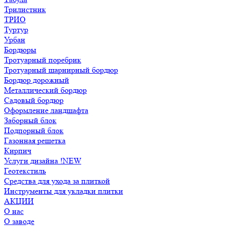
Трилистник
ТРИО
Туртур
Урбан
Бордюры
Тротуарный поребрик
Тротуарный шарнирный бордюр
Бордюр дорожный
Металлический бордюр
Садовый бордюр
Оформление ландшафта
Заборный блок
Подпорный блок
Газонная решетка
Кирпич
Услуги дизайна !NEW
Геотекстиль
Средства для ухода за плиткой
Инструменты для укладки плитки
АКЦИИ
О нас
О заводе