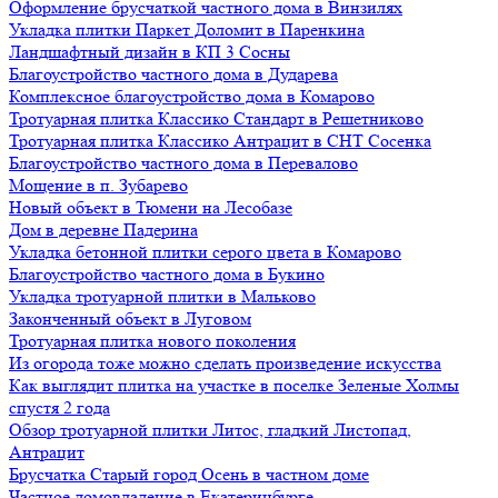
Оформление брусчаткой частного дома в Винзилях
Укладка плитки Паркет Доломит в Паренкина
Ландшафтный дизайн в КП 3 Сосны
Благоустройство частного дома в Дударева
Комплексное благоустройство дома в Комарово
Тротуарная плитка Классико Стандарт в Решетниково
Тротуарная плитка Классико Антрацит в СНТ Сосенка
Благоустройство частного дома в Перевалово
Мощение в п. Зубарево
Новый объект в Тюмени на Лесобазе
Дом в деревне Падерина
Укладка бетонной плитки серого цвета в Комарово
Благоустройство частного дома в Букино
Укладка тротуарной плитки в Мальково
Законченный объект в Луговом
Тротуарная плитка нового поколения
Из огорода тоже можно сделать произведение искусства
Как выглядит плитка на участке в поселке Зеленые Холмы
спустя 2 года
Обзор тротуарной плитки Литос, гладкий Листопад,
Антрацит
Брусчатка Старый город Осень в частном доме
Частное домовладение в Екатеринбурге