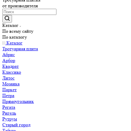
от производителя
Каталог
По всему сайту
По каталогу
Каталог
Тротуарная плита
Абрис
Арбор
Квадрат
Классико
Литос
Мозаика
Паркет
Петра
Прямоугольник
Регата
Ригель
Рутрум
Старый город
Табула