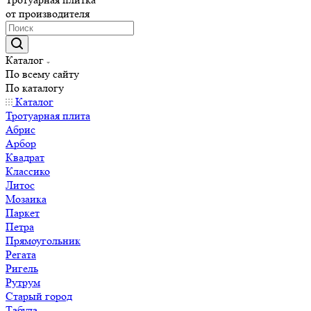
от производителя
Каталог
По всему сайту
По каталогу
Каталог
Тротуарная плита
Абрис
Арбор
Квадрат
Классико
Литос
Мозаика
Паркет
Петра
Прямоугольник
Регата
Ригель
Рутрум
Старый город
Табула