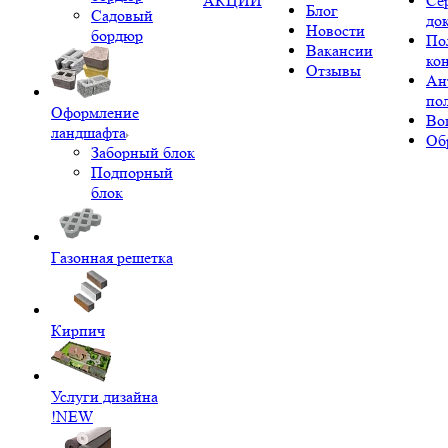
АКЦИИ
Се
Блог
Садовый
до
Новости
бордюр
По
Вакансии
ко
Отзывы
Ан
по
Оформление
Во
ландшафта
Об
Заборный блок
Подпорный
блок
Газонная решетка
Кирпич
Услуги дизайна
!NEW