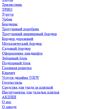
Трилистник
ТРИО
Туртур
Урбан
Бордюры
Тротуарный поребрик
Тротуарный шарнирный бордюр
Бордюр дорожный
Металлический бордюр
Садовый бордюр
Оформление ландшафта
Заборный блок
Подпорный блок
Газонная решетка
Кирпич
Услуги дизайна !NEW
Геотекстиль
Средства для ухода за плиткой
Инструменты для укладки плитки
АКЦИИ
О нас
О заводе