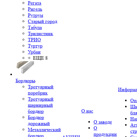
Регата
Ригель
Рутрум
Старый город
Табула
Трилистник
ТРИО
Туртур
Урбан
+ ЕЩЕ 8
Бордюры
Тротуарный
Информ
поребрик
Тротуарный
Оп
шарнирный
Шк
О нас
бордюр
бл
Бордюр
На
О заводе
дорожный
Ат
О
Металлический
ст
продукции
бордюр