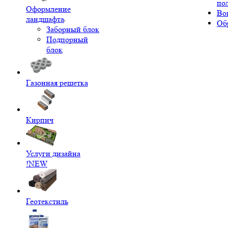
по
Оформление
Во
ландшафта
Об
Заборный блок
Подпорный
блок
Газонная решетка
Кирпич
Услуги дизайна
!NEW
Геотекстиль