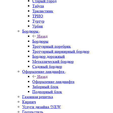
Старый город
Табула
Трилистник
ТРИО
Туртур
Урбан
Бордюры
Назад
Бордюры
Тротуарный поребрик
Тротуарный шарнирный бордюр
Бордюр дорожный
Металлический бордюр
Садовый бордюр
Оформление ландшафта
Назад
Оформление ландшафта
Заборный блок
Подпорный блок
Газонная решетка
Кирпич
Услуги дизайна !NEW
Геотекстиль