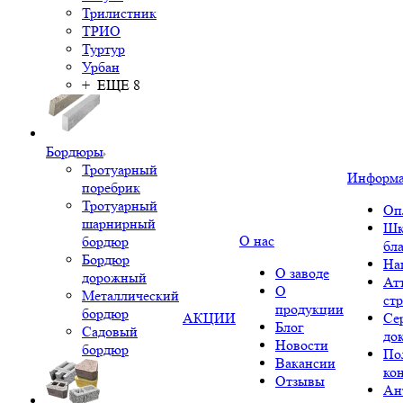
Трилистник
ТРИО
Туртур
Урбан
+ ЕЩЕ 8
Бордюры
Тротуарный
Информ
поребрик
Тротуарный
Оп
шарнирный
Шк
О нас
бордюр
бл
Бордюр
На
О заводе
дорожный
Ат
О
Металлический
ст
продукции
бордюр
АКЦИИ
Се
Блог
Садовый
до
Новости
бордюр
По
Вакансии
ко
Отзывы
Ан