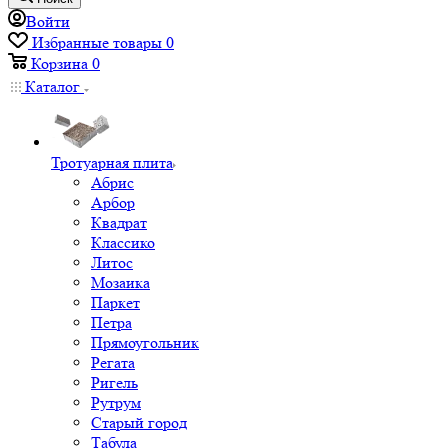
Войти
Избранные товары
0
Корзина
0
Каталог
Тротуарная плита
Абрис
Арбор
Квадрат
Классико
Литос
Мозаика
Паркет
Петра
Прямоугольник
Регата
Ригель
Рутрум
Старый город
Табула