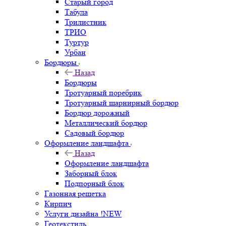
Старый город
Табула
Трилистник
ТРИО
Туртур
Урбан
Бордюры
Назад
Бордюры
Тротуарный поребрик
Тротуарный шарнирный бордюр
Бордюр дорожный
Металлический бордюр
Садовый бордюр
Оформление ландшафта
Назад
Оформление ландшафта
Заборный блок
Подпорный блок
Газонная решетка
Кирпич
Услуги дизайна !NEW
Геотекстиль