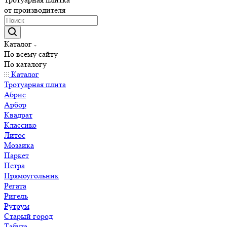
от производителя
Каталог
По всему сайту
По каталогу
Каталог
Тротуарная плита
Абрис
Арбор
Квадрат
Классико
Литос
Мозаика
Паркет
Петра
Прямоугольник
Регата
Ригель
Рутрум
Старый город
Табула