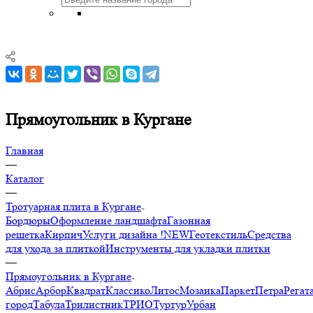
Прямоугольник в Кургане
Главная
—
Каталог
—
Тротуарная плита в Кургане
Бордюры
Оформление ландшафта
Газонная
решетка
Кирпич
Услуги дизайна !NEW
Геотекстиль
Средства
для ухода за плиткой
Инструменты для укладки плитки
—
Прямоугольник в Кургане
Абрис
Арбор
Квадрат
Классико
Литос
Мозаика
Паркет
Петра
Регат
город
Табула
Трилистник
ТРИО
Туртур
Урбан