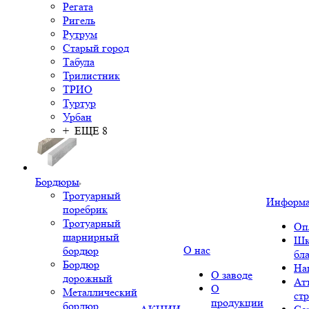
Регата
Ригель
Рутрум
Старый город
Табула
Трилистник
ТРИО
Туртур
Урбан
+ ЕЩЕ 8
Бордюры
Тротуарный
Информ
поребрик
Тротуарный
Оп
шарнирный
Шк
О нас
бордюр
бл
Бордюр
На
О заводе
дорожный
Ат
О
Металлический
ст
продукции
бордюр