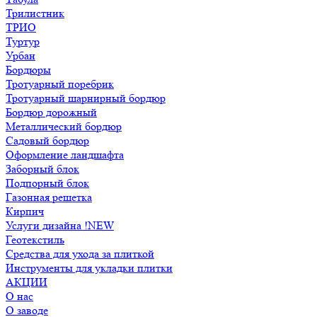
Трилистник
ТРИО
Туртур
Урбан
Бордюры
Тротуарный поребрик
Тротуарный шарнирный бордюр
Бордюр дорожный
Металлический бордюр
Садовый бордюр
Оформление ландшафта
Заборный блок
Подпорный блок
Газонная решетка
Кирпич
Услуги дизайна !NEW
Геотекстиль
Средства для ухода за плиткой
Инструменты для укладки плитки
АКЦИИ
О нас
О заводе