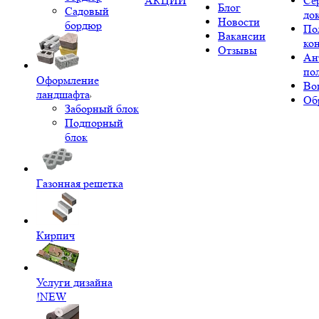
АКЦИИ
Се
Блог
Садовый
до
Новости
бордюр
По
Вакансии
ко
Отзывы
Ан
по
Оформление
Во
ландшафта
Об
Заборный блок
Подпорный
блок
Газонная решетка
Кирпич
Услуги дизайна
!NEW