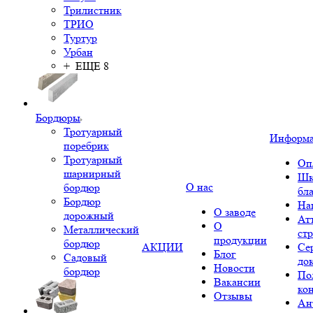
Трилистник
ТРИО
Туртур
Урбан
+ ЕЩЕ 8
Бордюры
Тротуарный
Информ
поребрик
Тротуарный
Оп
шарнирный
Шк
О нас
бордюр
бл
Бордюр
На
О заводе
дорожный
Ат
О
Металлический
ст
продукции
бордюр
АКЦИИ
Се
Блог
Садовый
до
Новости
бордюр
По
Вакансии
ко
Отзывы
Ан