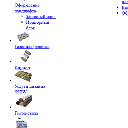
по
Оформление
Во
ландшафта
Об
Заборный блок
Подпорный
блок
Газонная решетка
Кирпич
Услуги дизайна
!NEW
Геотекстиль