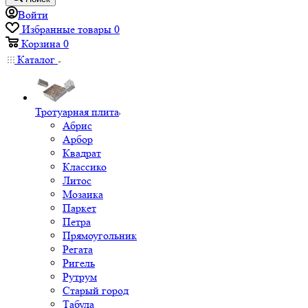
Войти
Избранные товары
0
Корзина
0
Каталог
Тротуарная плита
Абрис
Арбор
Квадрат
Классико
Литос
Мозаика
Паркет
Петра
Прямоугольник
Регата
Ригель
Рутрум
Старый город
Табула