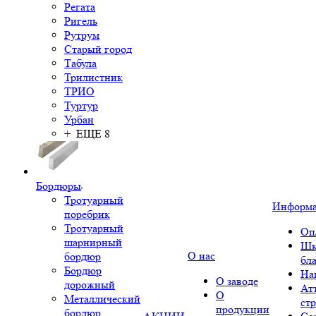
Регата
Ригель
Рутрум
Старый город
Табула
Трилистник
ТРИО
Туртур
Урбан
+ ЕЩЕ 8
Бордюры
Тротуарный
Информ
поребрик
Тротуарный
Оп
шарнирный
Шк
О нас
бордюр
бл
Бордюр
На
О заводе
дорожный
Ат
О
Металлический
ст
продукции
бордюр