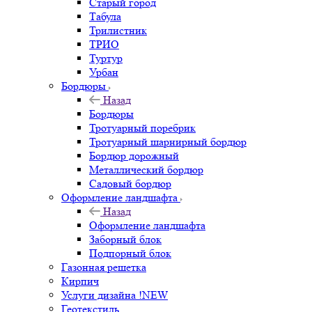
Старый город
Табула
Трилистник
ТРИО
Туртур
Урбан
Бордюры
Назад
Бордюры
Тротуарный поребрик
Тротуарный шарнирный бордюр
Бордюр дорожный
Металлический бордюр
Садовый бордюр
Оформление ландшафта
Назад
Оформление ландшафта
Заборный блок
Подпорный блок
Газонная решетка
Кирпич
Услуги дизайна !NEW
Геотекстиль