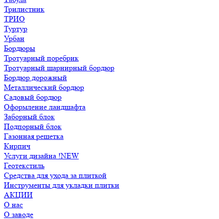
Трилистник
ТРИО
Туртур
Урбан
Бордюры
Тротуарный поребрик
Тротуарный шарнирный бордюр
Бордюр дорожный
Металлический бордюр
Садовый бордюр
Оформление ландшафта
Заборный блок
Подпорный блок
Газонная решетка
Кирпич
Услуги дизайна !NEW
Геотекстиль
Средства для ухода за плиткой
Инструменты для укладки плитки
АКЦИИ
О нас
О заводе