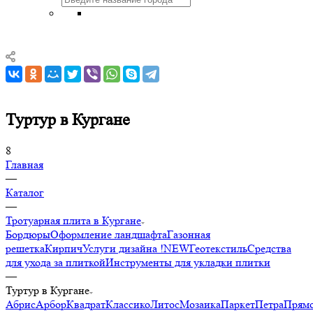
Туртур в Кургане
8
Главная
—
Каталог
—
Тротуарная плита в Кургане
Бордюры
Оформление ландшафта
Газонная
решетка
Кирпич
Услуги дизайна !NEW
Геотекстиль
Средства
для ухода за плиткой
Инструменты для укладки плитки
—
Туртур в Кургане
Абрис
Арбор
Квадрат
Классико
Литос
Мозаика
Паркет
Петра
Прямо