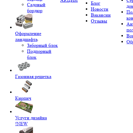
АКЦИИ
Се
Блог
Садовый
до
Новости
бордюр
По
Вакансии
ко
Отзывы
Ан
по
Оформление
Во
ландшафта
Об
Заборный блок
Подпорный
блок
Газонная решетка
Кирпич
Услуги дизайна
!NEW