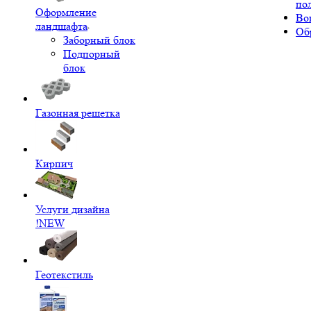
по
Оформление
Во
ландшафта
Об
Заборный блок
Подпорный
блок
Газонная решетка
Кирпич
Услуги дизайна
!NEW
Геотекстиль