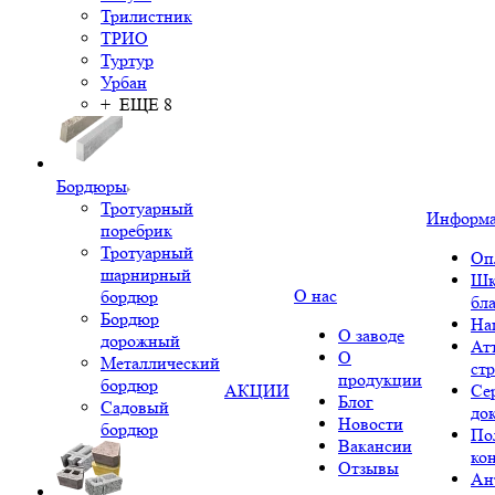
Трилистник
ТРИО
Туртур
Урбан
+ ЕЩЕ 8
Бордюры
Тротуарный
Информ
поребрик
Тротуарный
Оп
шарнирный
Шк
О нас
бордюр
бл
Бордюр
На
О заводе
дорожный
Ат
О
Металлический
ст
продукции
бордюр
АКЦИИ
Се
Блог
Садовый
до
Новости
бордюр
По
Вакансии
ко
Отзывы
Ан