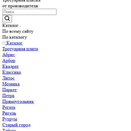
от производителя
Каталог
По всему сайту
По каталогу
Каталог
Тротуарная плита
Абрис
Арбор
Квадрат
Классико
Литос
Мозаика
Паркет
Петра
Прямоугольник
Регата
Ригель
Рутрум
Старый город
Табула