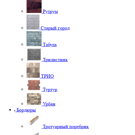
Рутрум
Старый город
Табула
Трилистник
ТРИО
Туртур
Урбан
Бордюры
Тротуарный поребрик