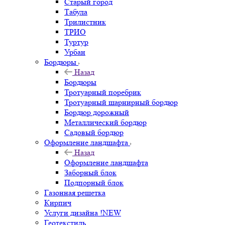
Старый город
Табула
Трилистник
ТРИО
Туртур
Урбан
Бордюры
Назад
Бордюры
Тротуарный поребрик
Тротуарный шарнирный бордюр
Бордюр дорожный
Металлический бордюр
Садовый бордюр
Оформление ландшафта
Назад
Оформление ландшафта
Заборный блок
Подпорный блок
Газонная решетка
Кирпич
Услуги дизайна !NEW
Геотекстиль