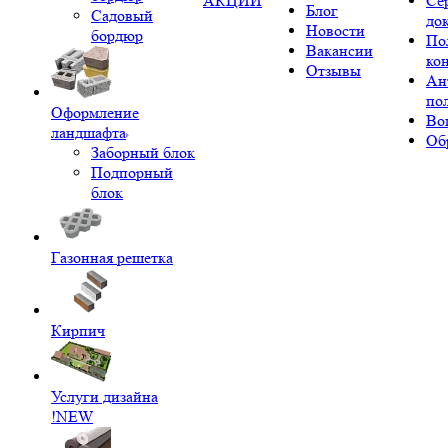
АКЦИИ
Се
Блог
Садовый
до
Новости
бордюр
По
Вакансии
ко
Отзывы
Ан
по
Оформление
Во
ландшафта
Об
Заборный блок
Подпорный
блок
Газонная решетка
Кирпич
Услуги дизайна
!NEW