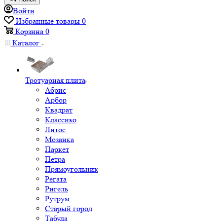
Войти
Избранные товары
0
Корзина
0
Каталог
Тротуарная плита
Абрис
Арбор
Квадрат
Классико
Литос
Мозаика
Паркет
Петра
Прямоугольник
Регата
Ригель
Рутрум
Старый город
Табула