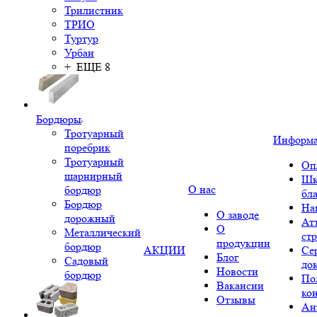
Трилистник
ТРИО
Туртур
Урбан
+ ЕЩЕ 8
Бордюры
Тротуарный
Информ
поребрик
Тротуарный
Оп
шарнирный
Шк
О нас
бордюр
бл
Бордюр
На
О заводе
дорожный
Ат
О
Металлический
ст
продукции
бордюр
АКЦИИ
Се
Блог
Садовый
до
Новости
бордюр
По
Вакансии
ко
Отзывы
Ан