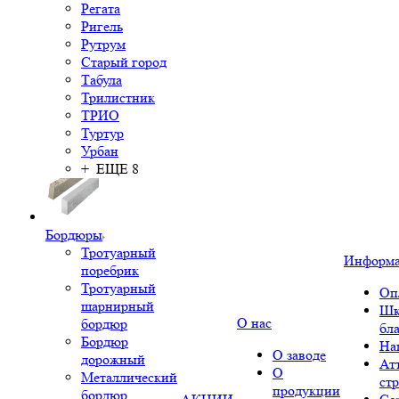
Регата
Ригель
Рутрум
Старый город
Табула
Трилистник
ТРИО
Туртур
Урбан
+ ЕЩЕ 8
Бордюры
Тротуарный
Информ
поребрик
Тротуарный
Оп
шарнирный
Шк
О нас
бордюр
бл
Бордюр
На
О заводе
дорожный
Ат
О
Металлический
ст
продукции
бордюр