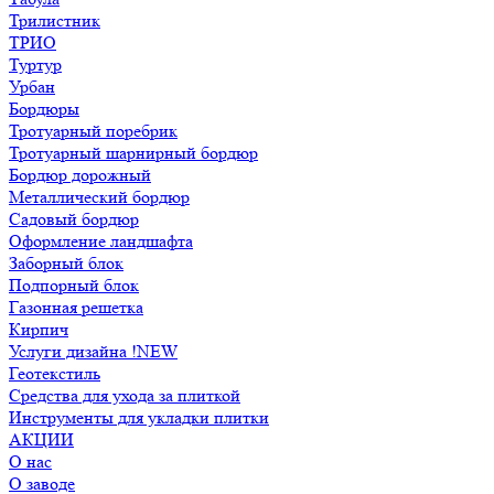
Трилистник
ТРИО
Туртур
Урбан
Бордюры
Тротуарный поребрик
Тротуарный шарнирный бордюр
Бордюр дорожный
Металлический бордюр
Садовый бордюр
Оформление ландшафта
Заборный блок
Подпорный блок
Газонная решетка
Кирпич
Услуги дизайна !NEW
Геотекстиль
Средства для ухода за плиткой
Инструменты для укладки плитки
АКЦИИ
О нас
О заводе