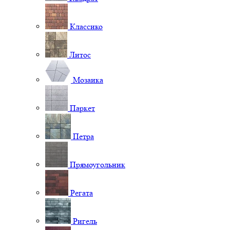
Классико
Литос
Мозаика
Паркет
Петра
Прямоугольник
Регата
Ригель