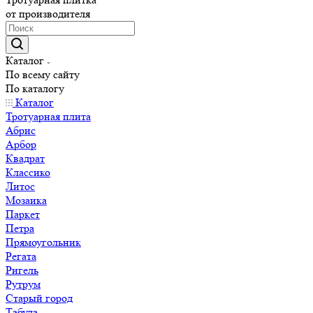
от производителя
Каталог
По всему сайту
По каталогу
Каталог
Тротуарная плита
Абрис
Арбор
Квадрат
Классико
Литос
Мозаика
Паркет
Петра
Прямоугольник
Регата
Ригель
Рутрум
Старый город
Табула