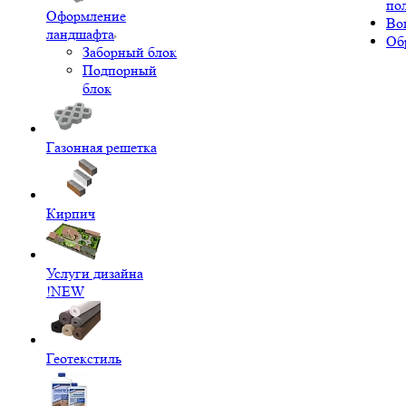
по
Оформление
Во
ландшафта
Об
Заборный блок
Подпорный
блок
Газонная решетка
Кирпич
Услуги дизайна
!NEW
Геотекстиль