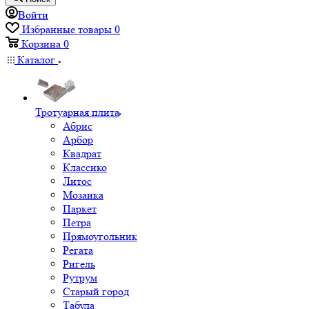
Войти
Избранные товары
0
Корзина
0
Каталог
Тротуарная плита
Абрис
Арбор
Квадрат
Классико
Литос
Мозаика
Паркет
Петра
Прямоугольник
Регата
Ригель
Рутрум
Старый город
Табула