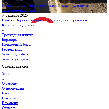
27 апреля 2026
Снижены цены на средства для очистки и уходом за
тротуарной плиткой
1 января 2025
Плитка Поревит теперь в рассрочку без переплаты!
Каталог продукции
Тротуарная плитка
Бордюры
Подпорный блок
Геотекстиль
Услуги дизайна
Услуги укладки
Скачать каталог
Завод
О заводе
О продукции
Блог
Новости
Вакансии
Отзывы