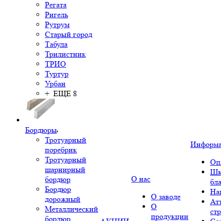
Регата
Ригель
Рутрум
Старый город
Табула
Трилистник
ТРИО
Туртур
Урбан
+ ЕЩЕ 8
Бордюры
Тротуарный
Информ
поребрик
Тротуарный
Оп
шарнирный
Шк
О нас
бордюр
бл
Бордюр
На
О заводе
дорожный
Ат
О
Металлический
ст
продукции
бордюр