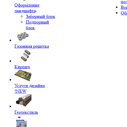
по
Оформление
Во
ландшафта
Об
Заборный блок
Подпорный
блок
Газонная решетка
Кирпич
Услуги дизайна
!NEW
Геотекстиль