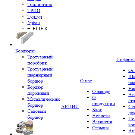
Трилистник
ТРИО
Туртур
Урбан
+ ЕЩЕ 8
Бордюры
Тротуарный
Информ
поребрик
Тротуарный
Оп
шарнирный
Шк
О нас
бордюр
бл
Бордюр
На
О заводе
дорожный
Ат
О
Металлический
ст
продукции
бордюр
АКЦИИ
Се
Блог
Садовый
до
Новости
бордюр
По
Вакансии
ко
Отзывы
Ан