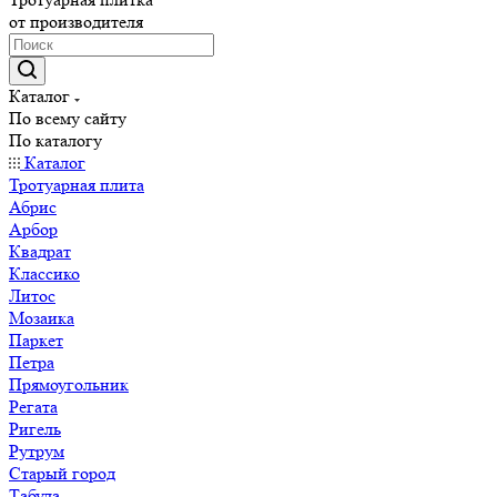
от производителя
Каталог
По всему сайту
По каталогу
Каталог
Тротуарная плита
Абрис
Арбор
Квадрат
Классико
Литос
Мозаика
Паркет
Петра
Прямоугольник
Регата
Ригель
Рутрум
Старый город
Табула