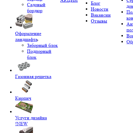
АКЦИИ
Се
Блог
Садовый
до
Новости
бордюр
По
Вакансии
ко
Отзывы
Ан
по
Оформление
Во
ландшафта
Об
Заборный блок
Подпорный
блок
Газонная решетка
Кирпич
Услуги дизайна
!NEW