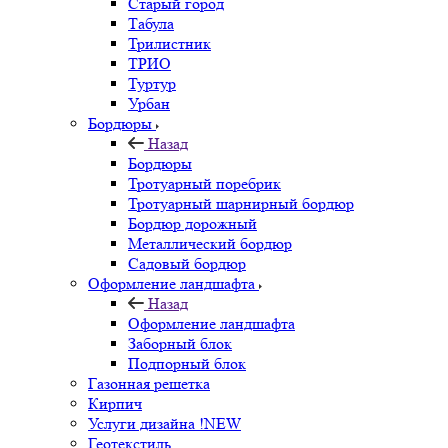
Старый город
Табула
Трилистник
ТРИО
Туртур
Урбан
Бордюры
Назад
Бордюры
Тротуарный поребрик
Тротуарный шарнирный бордюр
Бордюр дорожный
Металлический бордюр
Садовый бордюр
Оформление ландшафта
Назад
Оформление ландшафта
Заборный блок
Подпорный блок
Газонная решетка
Кирпич
Услуги дизайна !NEW
Геотекстиль