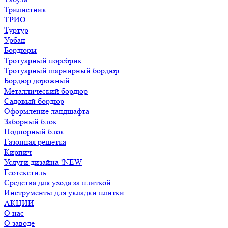
Трилистник
ТРИО
Туртур
Урбан
Бордюры
Тротуарный поребрик
Тротуарный шарнирный бордюр
Бордюр дорожный
Металлический бордюр
Садовый бордюр
Оформление ландшафта
Заборный блок
Подпорный блок
Газонная решетка
Кирпич
Услуги дизайна !NEW
Геотекстиль
Средства для ухода за плиткой
Инструменты для укладки плитки
АКЦИИ
О нас
О заводе