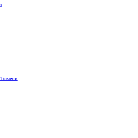
а
в Тюмени