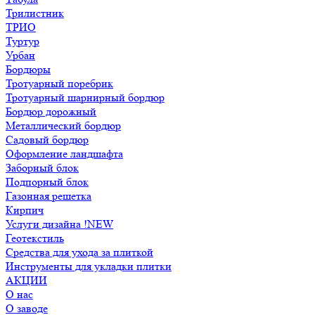
Трилистник
ТРИО
Туртур
Урбан
Бордюры
Тротуарный поребрик
Тротуарный шарнирный бордюр
Бордюр дорожный
Металлический бордюр
Садовый бордюр
Оформление ландшафта
Заборный блок
Подпорный блок
Газонная решетка
Кирпич
Услуги дизайна !NEW
Геотекстиль
Средства для ухода за плиткой
Инструменты для укладки плитки
АКЦИИ
О нас
О заводе