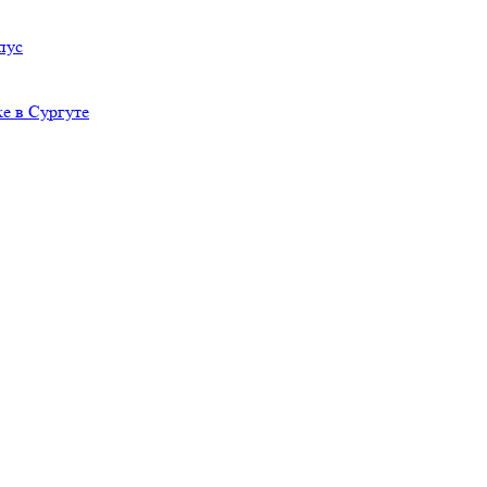
пус
е в Сургуте