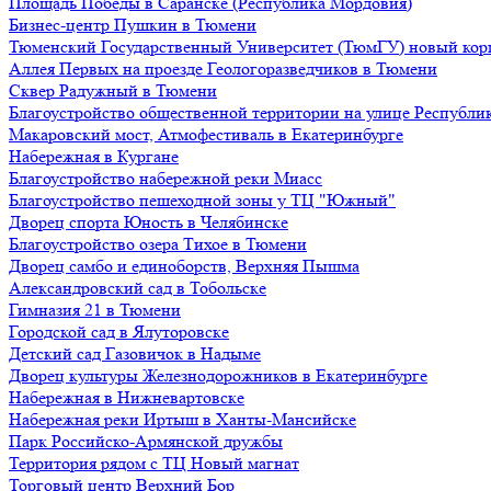
Площадь Победы в Саранске (Республика Мордовия)
Бизнес-центр Пушкин в Тюмени
Тюменский Государственный Университет (ТюмГУ) новый кор
Аллея Первых на проезде Геологоразведчиков в Тюмени
Сквер Радужный в Тюмени
Благоустройство общественной территории на улице Республик
Макаровский мост, Атмофестиваль в Екатеринбурге
Набережная в Кургане
Благоустройство набережной реки Миасс
Благоустройство пешеходной зоны у ТЦ "Южный"
Дворец спорта Юность в Челябинске
Благоустройство озера Тихое в Тюмени
Дворец самбо и единоборств, Верхняя Пышма
Александровский сад в Тобольске
Гимназия 21 в Тюмени
Городской сад в Ялуторовске
Детский сад Газовичок в Надыме
Дворец культуры Железнодорожников в Екатеринбурге
Набережная в Нижневартовске
Набережная реки Иртыш в Ханты-Мансийске
Парк Российско-Армянской дружбы
Территория рядом с ТЦ Новый магнат
Торговый центр Верхний Бор