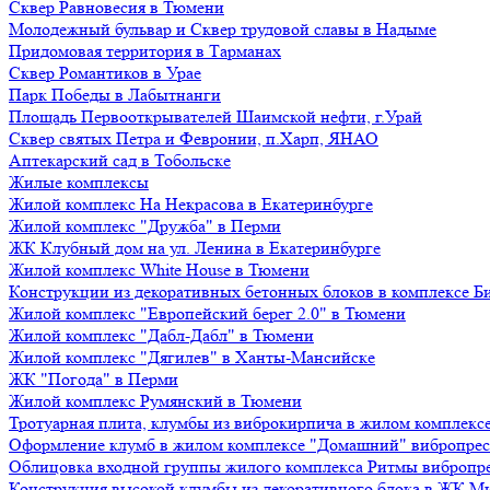
Сквер Равновесия в Тюмени
Молодежный бульвар и Сквер трудовой славы в Надыме
Придомовая территория в Тарманах
Сквер Романтиков в Урае
Парк Победы в Лабытнанги
Площадь Первооткрывателей Шаимской нефти, г.Урай
Сквер святых Петра и Февронии, п.Харп, ЯНАО
Аптекарский сад в Тобольске
Жилые комплексы
Жилой комплекс На Некрасова в Екатеринбурге
Жилой комплекс "Дружба" в Перми
ЖК Клубный дом на ул. Ленина в Екатеринбурге
Жилой комплекс White House в Тюмени
Конструкции из декоративных бетонных блоков в комплексе Б
Жилой комплекс "Европейский берег 2.0" в Тюмени
Жилой комплекс "Дабл-Дабл" в Тюмени
Жилой комплекс "Дягилев" в Ханты-Мансийске
ЖК "Погода" в Перми
Жилой комплекс Румянский в Тюмени
Тротуарная плита, клумбы из виброкирпича в жилом комплекс
Оформление клумб в жилом комплексе "Домашний" вибропре
Облицовка входной группы жилого комплекса Ритмы вибропр
Конструкция высокой клумбы из декоративного блока в ЖК М