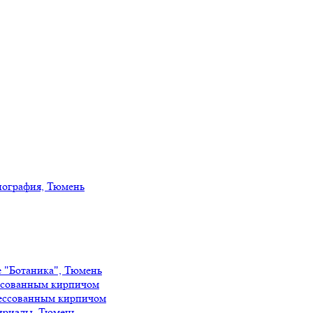
иография, Тюмень
е "Ботаника", Тюмень
ссованным кирпичом
ессованным кирпичом
ириады, Тюмень