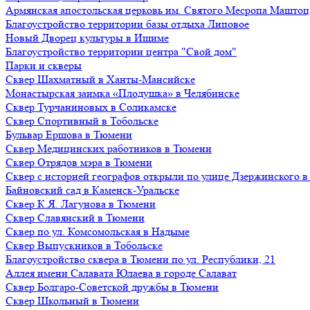
Армянская апостольская церковь им. Святого Месропа Маштоц
Благоустройство территории базы отдыха Липовое
Нoвый Двoрeц культуры в Ишимe
Благоустройство территории центра "Свой дом"
Парки и скверы
Сквер Шахматный в Ханты-Мансийске
Монастырская заимка «Плодушка» в Челябинске
Сквер Турчаниновых в Соликамске
Сквер Спортивный в Тобольске
Бульвар Ершова в Тюмени
Сквер Медицинских работников в Тюмени
Сквер Отрядов мэра в Тюмени
Сквер с историей географов открыли по улице Дзержинского 
Байновский сад в Каменск-Уральске
Сквер К.Я. Лагунова в Тюмени
Сквер Славянский в Тюмени
Сквер по ул. Комсомольская в Надыме
Сквер Выпускников в Тобольске
Благоустройство сквера в Тюмени по ул. Республики, 21
Аллея имени Салавата Юлаева в городе Салават
Сквер Болгаро-Советской дружбы в Тюмени
Сквер Школьный в Тюмени