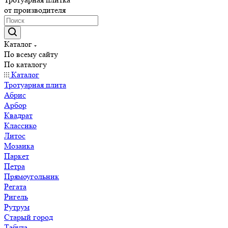
от производителя
Каталог
По всему сайту
По каталогу
Каталог
Тротуарная плита
Абрис
Арбор
Квадрат
Классико
Литос
Мозаика
Паркет
Петра
Прямоугольник
Регата
Ригель
Рутрум
Старый город
Табула