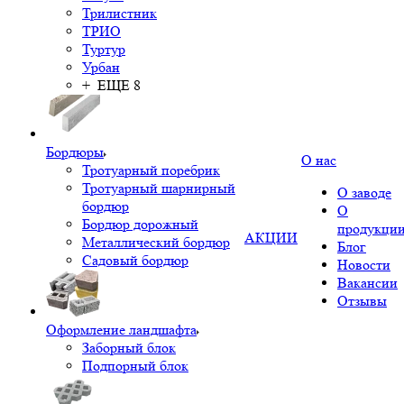
Трилистник
ТРИО
Туртур
Урбан
+ ЕЩЕ 8
Бордюры
О нас
Тротуарный поребрик
Тротуарный шарнирный
О заводе
бордюр
О
Бордюр дорожный
продукци
АКЦИИ
Металлический бордюр
Блог
Садовый бордюр
Новости
Вакансии
Отзывы
Оформление ландшафта
Заборный блок
Подпорный блок