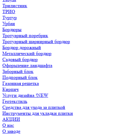
Трилистник
ТРИО
Туртур
Урбан
Бордюры
Тротуарный поребрик
Тротуарный шарнирный бордюр
Бордюр дорожный
Металлический бордюр
Садовый бордюр
Оформление ландшафта
Заборный блок
Подпорный блок
Газонная решетка
Кирпич
Услуги дизайна !NEW
Геотекстиль
Средства для ухода за плиткой
Инструменты для укладки плитки
АКЦИИ
О нас
О заводе