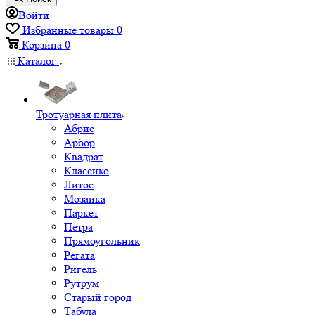
Войти
Избранные товары
0
Корзина
0
Каталог
Тротуарная плита
Абрис
Арбор
Квадрат
Классико
Литос
Мозаика
Паркет
Петра
Прямоугольник
Регата
Ригель
Рутрум
Старый город
Табула