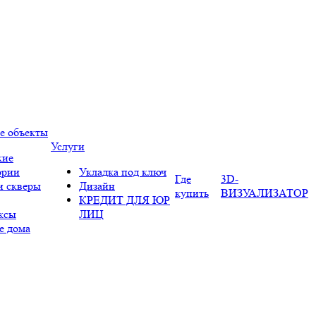
е объекты
Услуги
кие
ории
Укладка под ключ
Где
3D-
и скверы
Дизайн
купить
ВИЗУАЛИЗАТОР
КРЕДИТ ДЛЯ ЮР
ксы
ЛИЦ
е дома