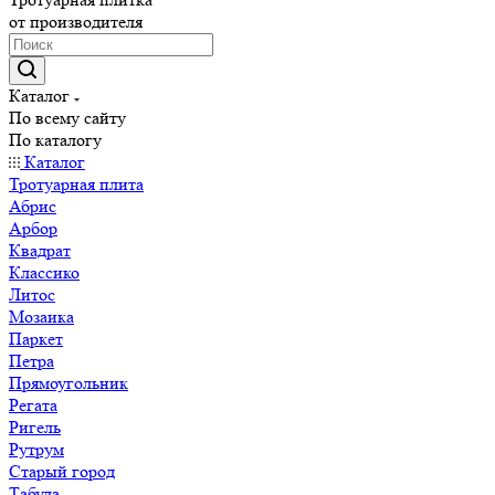
от производителя
Каталог
По всему сайту
По каталогу
Каталог
Тротуарная плита
Абрис
Арбор
Квадрат
Классико
Литос
Мозаика
Паркет
Петра
Прямоугольник
Регата
Ригель
Рутрум
Старый город
Табула