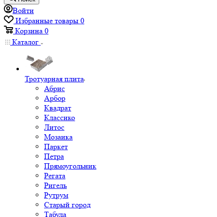
Войти
Избранные товары
0
Корзина
0
Каталог
Тротуарная плита
Абрис
Арбор
Квадрат
Классико
Литос
Мозаика
Паркет
Петра
Прямоугольник
Регата
Ригель
Рутрум
Старый город
Табула