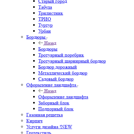
Старый город
Табула
Трилистник
ТРИО
Туртур
Урбан
Бордюры
Назад
Бордюры
Тротуарный поребрик
Тротуарный шарнирный бордюр
Бордюр дорожный
Металлический бордюр
Садовый бордюр
Оформление ландшафта
Назад
Оформление ландшафта
Заборный блок
Подпорный блок
Газонная решетка
Кирпич
Услуги дизайна !NEW
Геотекстиль