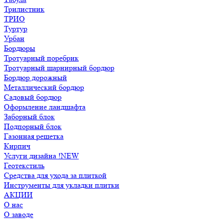
Трилистник
ТРИО
Туртур
Урбан
Бордюры
Тротуарный поребрик
Тротуарный шарнирный бордюр
Бордюр дорожный
Металлический бордюр
Садовый бордюр
Оформление ландшафта
Заборный блок
Подпорный блок
Газонная решетка
Кирпич
Услуги дизайна !NEW
Геотекстиль
Средства для ухода за плиткой
Инструменты для укладки плитки
АКЦИИ
О нас
О заводе