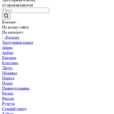
от производителя
Каталог
По всему сайту
По каталогу
Каталог
Тротуарная плита
Абрис
Арбор
Квадрат
Классико
Литос
Мозаика
Паркет
Петра
Прямоугольник
Регата
Ригель
Рутрум
Старый город
Табула