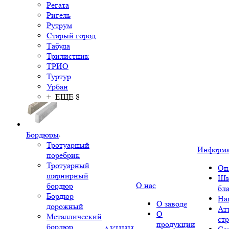
Регата
Ригель
Рутрум
Старый город
Табула
Трилистник
ТРИО
Туртур
Урбан
+ ЕЩЕ 8
Бордюры
Тротуарный
Информ
поребрик
Тротуарный
Оп
шарнирный
Шк
О нас
бордюр
бл
Бордюр
На
О заводе
дорожный
Ат
О
Металлический
ст
продукции
бордюр