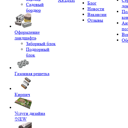
АКЦИИ
Се
Блог
Садовый
до
Новости
бордюр
По
Вакансии
ко
Отзывы
Ан
по
Оформление
Во
ландшафта
Об
Заборный блок
Подпорный
блок
Газонная решетка
Кирпич
Услуги дизайна
!NEW