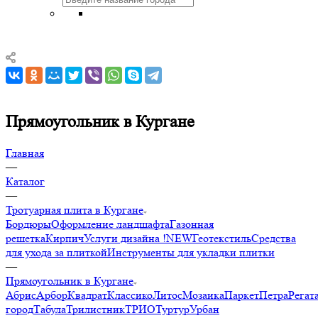
Прямоугольник в Кургане
Главная
—
Каталог
—
Тротуарная плита в Кургане
Бордюры
Оформление ландшафта
Газонная
решетка
Кирпич
Услуги дизайна !NEW
Геотекстиль
Средства
для ухода за плиткой
Инструменты для укладки плитки
—
Прямоугольник в Кургане
Абрис
Арбор
Квадрат
Классико
Литос
Мозаика
Паркет
Петра
Регат
город
Табула
Трилистник
ТРИО
Туртур
Урбан