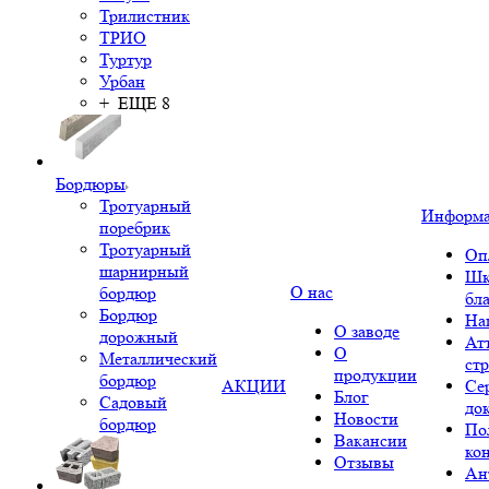
Трилистник
ТРИО
Туртур
Урбан
+ ЕЩЕ 8
Бордюры
Тротуарный
Информ
поребрик
Тротуарный
Оп
шарнирный
Шк
О нас
бордюр
бл
Бордюр
На
О заводе
дорожный
Ат
О
Металлический
ст
продукции
бордюр
АКЦИИ
Се
Блог
Садовый
до
Новости
бордюр
По
Вакансии
ко
Отзывы
Ан