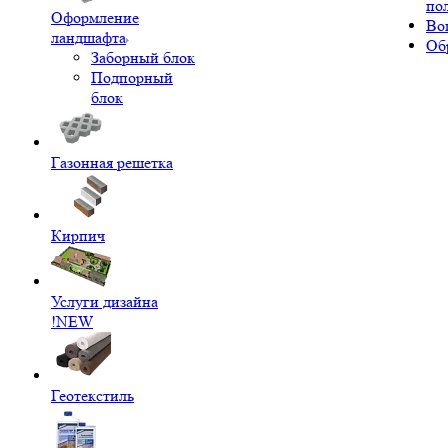
по
Оформление
Во
ландшафта
Об
Заборный блок
Подпорный
блок
Газонная решетка
Кирпич
Услуги дизайна
!NEW
Геотекстиль