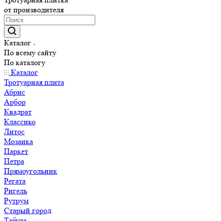
от производителя
Каталог
По всему сайту
По каталогу
Каталог
Тротуарная плита
Абрис
Арбор
Квадрат
Классико
Литос
Мозаика
Паркет
Петра
Прямоугольник
Регата
Ригель
Рутрум
Старый город
Табула