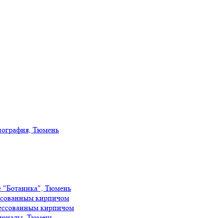
иография, Тюмень
е "Ботаника", Тюмень
ссованным кирпичом
ессованным кирпичом
ириады, Тюмень