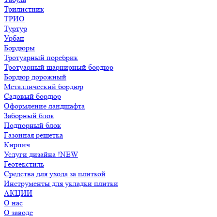
Трилистник
ТРИО
Туртур
Урбан
Бордюры
Тротуарный поребрик
Тротуарный шарнирный бордюр
Бордюр дорожный
Металлический бордюр
Садовый бордюр
Оформление ландшафта
Заборный блок
Подпорный блок
Газонная решетка
Кирпич
Услуги дизайна !NEW
Геотекстиль
Средства для ухода за плиткой
Инструменты для укладки плитки
АКЦИИ
О нас
О заводе