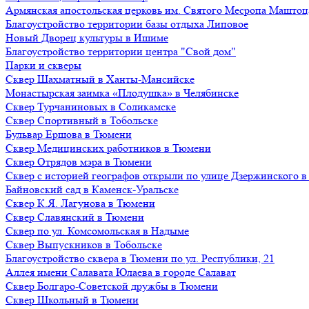
Армянская апостольская церковь им. Святого Месропа Маштоц
Благоустройство территории базы отдыха Липовое
Нoвый Двoрeц культуры в Ишимe
Благоустройство территории центра "Свой дом"
Парки и скверы
Сквер Шахматный в Ханты-Мансийске
Монастырская заимка «Плодушка» в Челябинске
Сквер Турчаниновых в Соликамске
Сквер Спортивный в Тобольске
Бульвар Ершова в Тюмени
Сквер Медицинских работников в Тюмени
Сквер Отрядов мэра в Тюмени
Сквер с историей географов открыли по улице Дзержинского 
Байновский сад в Каменск-Уральске
Сквер К.Я. Лагунова в Тюмени
Сквер Славянский в Тюмени
Сквер по ул. Комсомольская в Надыме
Сквер Выпускников в Тобольске
Благоустройство сквера в Тюмени по ул. Республики, 21
Аллея имени Салавата Юлаева в городе Салават
Сквер Болгаро-Советской дружбы в Тюмени
Сквер Школьный в Тюмени