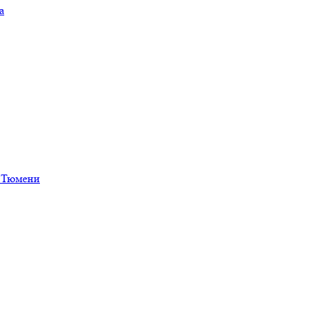
а
в Тюмени