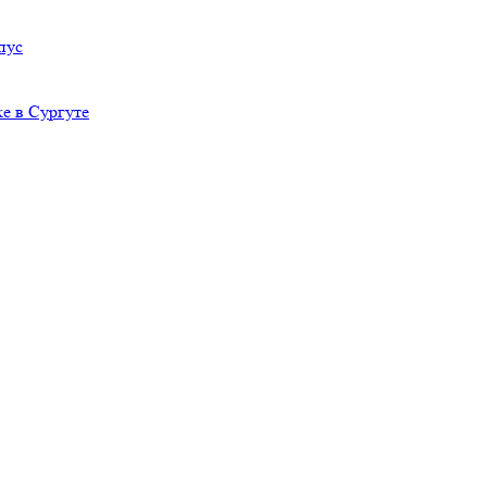
пус
е в Сургуте