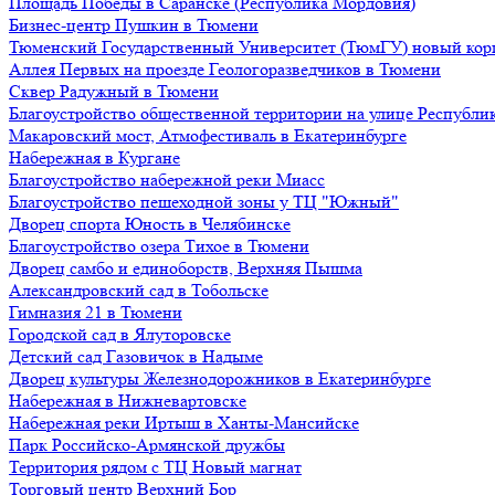
Площадь Победы в Саранске (Республика Мордовия)
Бизнес-центр Пушкин в Тюмени
Тюменский Государственный Университет (ТюмГУ) новый кор
Аллея Первых на проезде Геологоразведчиков в Тюмени
Сквер Радужный в Тюмени
Благоустройство общественной территории на улице Республик
Макаровский мост, Атмофестиваль в Екатеринбурге
Набережная в Кургане
Благоустройство набережной реки Миасс
Благоустройство пешеходной зоны у ТЦ "Южный"
Дворец спорта Юность в Челябинске
Благоустройство озера Тихое в Тюмени
Дворец самбо и единоборств, Верхняя Пышма
Александровский сад в Тобольске
Гимназия 21 в Тюмени
Городской сад в Ялуторовске
Детский сад Газовичок в Надыме
Дворец культуры Железнодорожников в Екатеринбурге
Набережная в Нижневартовске
Набережная реки Иртыш в Ханты-Мансийске
Парк Российско-Армянской дружбы
Территория рядом с ТЦ Новый магнат
Торговый центр Верхний Бор