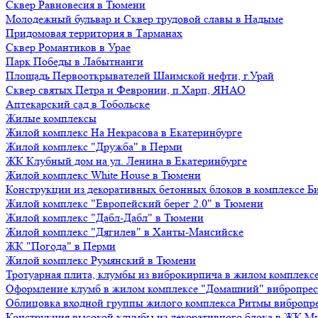
Сквер Равновесия в Тюмени
Молодежный бульвар и Сквер трудовой славы в Надыме
Придомовая территория в Тарманах
Сквер Романтиков в Урае
Парк Победы в Лабытнанги
Площадь Первооткрывателей Шаимской нефти, г.Урай
Сквер святых Петра и Февронии, п.Харп, ЯНАО
Аптекарский сад в Тобольске
Жилые комплексы
Жилой комплекс На Некрасова в Екатеринбурге
Жилой комплекс "Дружба" в Перми
ЖК Клубный дом на ул. Ленина в Екатеринбурге
Жилой комплекс White House в Тюмени
Конструкции из декоративных бетонных блоков в комплексе Б
Жилой комплекс "Европейский берег 2.0" в Тюмени
Жилой комплекс "Дабл-Дабл" в Тюмени
Жилой комплекс "Дягилев" в Ханты-Мансийске
ЖК "Погода" в Перми
Жилой комплекс Румянский в Тюмени
Тротуарная плита, клумбы из виброкирпича в жилом комплекс
Оформление клумб в жилом комплексе "Домашний" вибропре
Облицовка входной группы жилого комплекса Ритмы вибропр
Конструкция высокой клумбы из декоративного блока в ЖК М