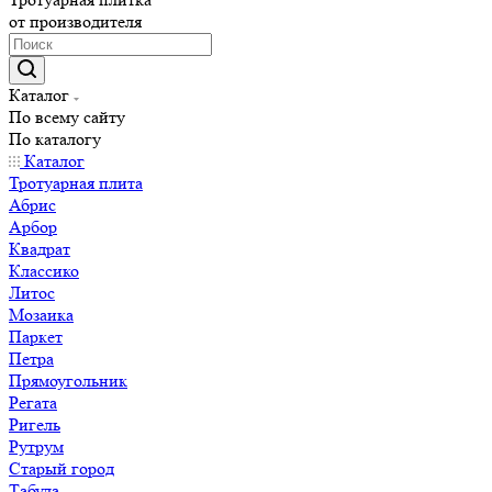
от производителя
Каталог
По всему сайту
По каталогу
Каталог
Тротуарная плита
Абрис
Арбор
Квадрат
Классико
Литос
Мозаика
Паркет
Петра
Прямоугольник
Регата
Ригель
Рутрум
Старый город
Табула