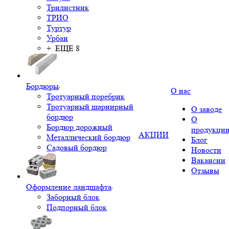
Трилистник
ТРИО
Туртур
Урбан
+ ЕЩЕ 8
Бордюры
О нас
Тротуарный поребрик
Тротуарный шарнирный
О заводе
бордюр
О
Бордюр дорожный
продукци
АКЦИИ
Металлический бордюр
Блог
Садовый бордюр
Новости
Вакансии
Отзывы
Оформление ландшафта
Заборный блок
Подпорный блок