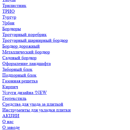
Трилистник
ТРИО
Туртур
Урбан
Бордюры
Тротуарный поребрик
Тротуарный шарнирный бордюр
Бордюр дорожный
Металлический бордюр
Садовый бордюр
Оформление ландшафта
Заборный блок
Подпорный блок
Газонная решетка
Кирпич
Услуги дизайна !NEW
Геотекстиль
Средства для ухода за плиткой
Инструменты для укладки плитки
АКЦИИ
О нас
О заводе