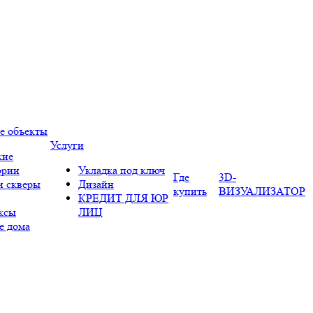
е объекты
Услуги
кие
ории
Укладка под ключ
Где
3D-
и скверы
Дизайн
купить
ВИЗУАЛИЗАТОР
КРЕДИТ ДЛЯ ЮР
ксы
ЛИЦ
е дома