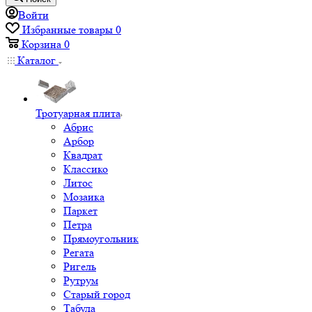
Войти
Избранные товары
0
Корзина
0
Каталог
Тротуарная плита
Абрис
Арбор
Квадрат
Классико
Литос
Мозаика
Паркет
Петра
Прямоугольник
Регата
Ригель
Рутрум
Старый город
Табула