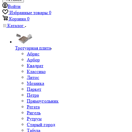
Войти
Избранные товары
0
Корзина
0
Каталог
Тротуарная плита
Абрис
Арбор
Квадрат
Классико
Литос
Мозаика
Паркет
Петра
Прямоугольник
Регата
Ригель
Рутрум
Старый город
Табула