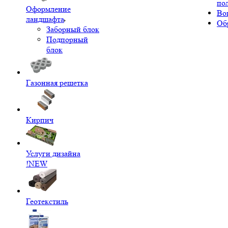
по
Оформление
Во
ландшафта
Об
Заборный блок
Подпорный
блок
Газонная решетка
Кирпич
Услуги дизайна
!NEW
Геотекстиль