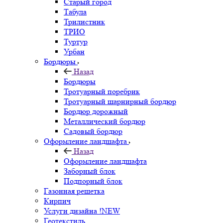
Старый город
Табула
Трилистник
ТРИО
Туртур
Урбан
Бордюры
Назад
Бордюры
Тротуарный поребрик
Тротуарный шарнирный бордюр
Бордюр дорожный
Металлический бордюр
Садовый бордюр
Оформление ландшафта
Назад
Оформление ландшафта
Заборный блок
Подпорный блок
Газонная решетка
Кирпич
Услуги дизайна !NEW
Геотекстиль