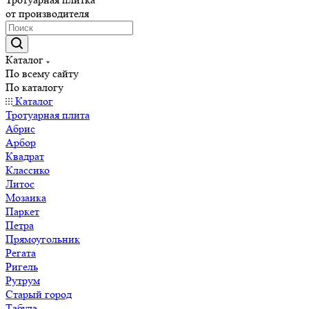
от производителя
Каталог
По всему сайту
По каталогу
Каталог
Тротуарная плита
Абрис
Арбор
Квадрат
Классико
Литос
Мозаика
Паркет
Петра
Прямоугольник
Регата
Ригель
Рутрум
Старый город
Табула