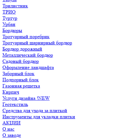
Трилистник
ТРИО
Туртур
Урбан
Бордюры
Тротуарный поребрик
Тротуарный шарнирный бордюр
Бордюр дорожный
Металлический бордюр
Садовый бордюр
Оформление ландшафта
Заборный блок
Подпорный блок
Газонная решетка
Кирпич
Услуги дизайна !NEW
Геотекстиль
Средства для ухода за плиткой
Инструменты для укладки плитки
АКЦИИ
О нас
О заводе