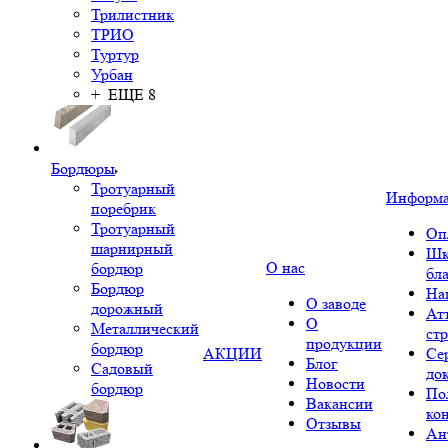
Трилистник
ТРИО
Туртур
Урбан
+ ЕЩЕ 8
Бордюры
Тротуарный
Информ
поребрик
Тротуарный
Оп
шарнирный
Шк
О нас
бордюр
бл
Бордюр
На
О заводе
дорожный
Ат
О
Металлический
ст
продукции
бордюр
АКЦИИ
Се
Блог
Садовый
до
Новости
бордюр
По
Вакансии
ко
Отзывы
Ан