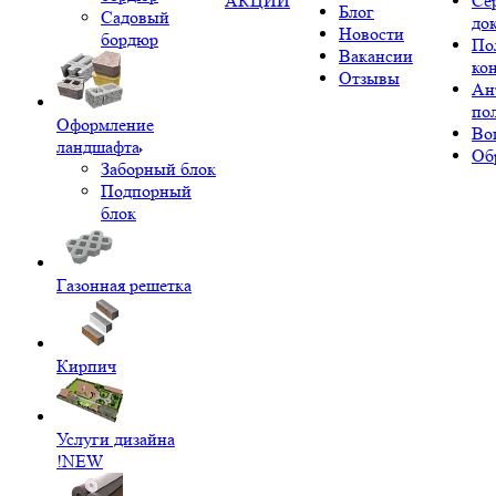
АКЦИИ
Се
Блог
Садовый
до
Новости
бордюр
По
Вакансии
ко
Отзывы
Ан
по
Оформление
Во
ландшафта
Об
Заборный блок
Подпорный
блок
Газонная решетка
Кирпич
Услуги дизайна
!NEW