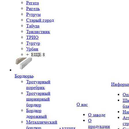
Регата
Ригель
Рутрум
Старый город
Табула
Трилистник
ТРИО
Туртур
Урбан
+ ЕЩЕ 8
Бордюры
Тротуарный
Информ
поребрик
Тротуарный
Оп
шарнирный
Шк
О нас
бордюр
бл
Бордюр
На
О заводе
дорожный
Ат
О
Металлический
ст
продукции
бордюр