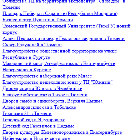
Облицовка ТЦ на территории экспоцентра "Свой дом" в
Тюмени
Площадь Победы в Саранске (Республика Мордовия)
Бизнес-центр Пушкин в Тюмени
Тюменский Государственный Университет (ТюмГУ) новый
корпус
Аллея Первых на проезде Геологоразведчиков в Тюмени
Сквер Радужный в Тюмени
Благоустройство общественной территории на улице
Республике в Сургуте
Макаровский мост, Атмофестиваль в Екатеринбурге
Набережная в Кургане
Благоустройство набережной реки Миасс
Благоустройство пешеходной зоны у ТЦ "Южный"
Дворец спорта Юность в Челябинске
Благоустройство озера Тихое в Тюмени
Дворец самбо и единоборств, Верхняя Пышма
Александровский сад в Тобольске
Гимназия 21 в Тюмени
Городской сад в Ялуторовске
Детский сад Газовичок в Надыме
Дворец культуры Железнодорожников в Екатеринбурге
Набережная в Нижневартовске