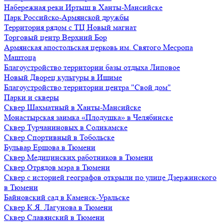
Набережная реки Иртыш в Ханты-Мансийске
Парк Российско-Армянской дружбы
Территория рядом с ТЦ Новый магнат
Торговый центр Верхний Бор
Армянская апостольская церковь им. Святого Месропа
Маштоца
Благоустройство территории базы отдыха Липовое
Нoвый Двoрeц культуры в Ишимe
Благоустройство территории центра "Свой дом"
Парки и скверы
Сквер Шахматный в Ханты-Мансийске
Монастырская заимка «Плодушка» в Челябинске
Сквер Турчаниновых в Соликамске
Сквер Спортивный в Тобольске
Бульвар Ершова в Тюмени
Сквер Медицинских работников в Тюмени
Сквер Отрядов мэра в Тюмени
Сквер с историей географов открыли по улице Дзержинского
в Тюмени
Байновский сад в Каменск-Уральске
Сквер К.Я. Лагунова в Тюмени
Сквер Славянский в Тюмени