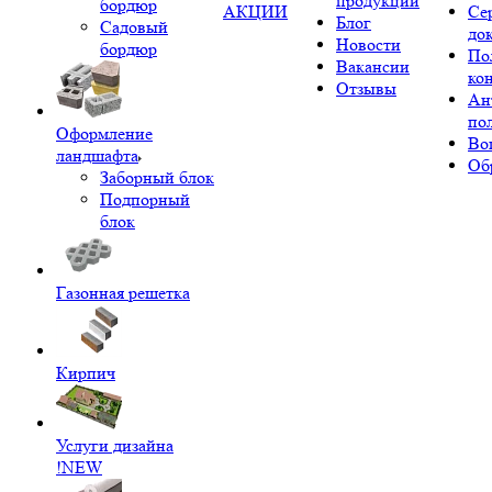
продукции
бордюр
АКЦИИ
Се
Блог
Садовый
до
Новости
бордюр
По
Вакансии
ко
Отзывы
Ан
по
Оформление
Во
ландшафта
Об
Заборный блок
Подпорный
блок
Газонная решетка
Кирпич
Услуги дизайна
!NEW