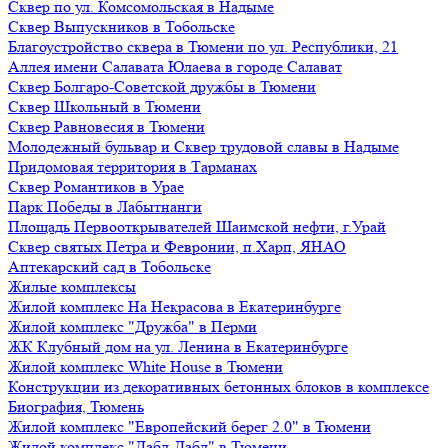
Сквер по ул. Комсомольская в Надыме
Сквер Выпускников в Тобольске
Благоустройство сквера в Тюмени по ул. Республики, 21
Аллея имени Салавата Юлаева в городе Салават
Сквер Болгаро-Советской дружбы в Тюмени
Сквер Школьный в Тюмени
Сквер Равновесия в Тюмени
Молодежный бульвар и Сквер трудовой славы в Надыме
Придомовая территория в Тарманах
Сквер Романтиков в Урае
Парк Победы в Лабытнанги
Площадь Первооткрывателей Шаимской нефти, г.Урай
Сквер святых Петра и Февронии, п.Харп, ЯНАО
Аптекарский сад в Тобольске
Жилые комплексы
Жилой комплекс На Некрасова в Екатеринбурге
Жилой комплекс "Дружба" в Перми
ЖК Клубный дом на ул. Ленина в Екатеринбурге
Жилой комплекс White House в Тюмени
Конструкции из декоративных бетонных блоков в комплексе
Биография, Тюмень
Жилой комплекс "Европейский берег 2.0" в Тюмени
Жилой комплекс "Дабл-Дабл" в Тюмени