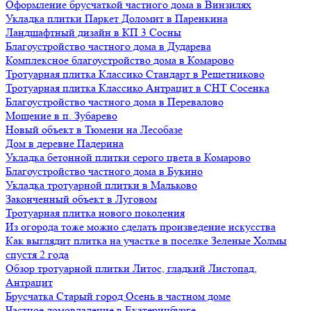
Оформление брусчаткой частного дома в Винзилях
Укладка плитки Паркет Доломит в Паренкина
Ландшафтный дизайн в КП 3 Сосны
Благоустройство частного дома в Дударева
Комплексное благоустройство дома в Комарово
Тротуарная плитка Классико Стандарт в Решетниково
Тротуарная плитка Классико Антрацит в СНТ Сосенка
Благоустройство частного дома в Перевалово
Мощение в п. Зубарево
Новый объект в Тюмени на Лесобазе
Дом в деревне Падерина
Укладка бетонной плитки серого цвета в Комарово
Благоустройство частного дома в Букино
Укладка тротуарной плитки в Мальково
Законченный объект в Луговом
Тротуарная плитка нового поколения
Из огорода тоже можно сделать произведение искусства
Как выглядит плитка на участке в поселке Зеленые Холмы
спустя 2 года
Обзор тротуарной плитки Литос, гладкий Листопад,
Антрацит
Брусчатка Старый город Осень в частном доме
Частное домовладение в Екатеринбурге