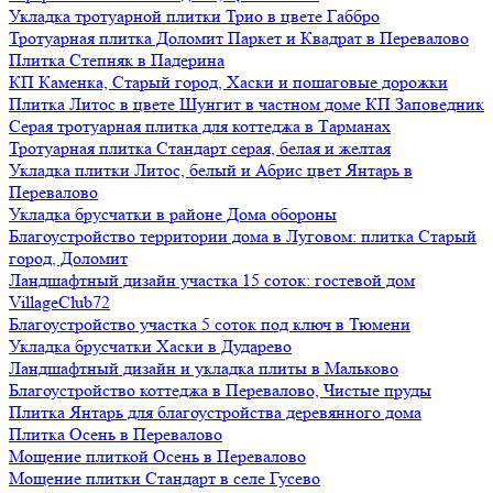
Укладка тротуарной плитки Трио в цвете Габбро
Тротуарная плитка Доломит Паркет и Квадрат в Перевалово
Плитка Степняк в Падерина
КП Каменка, Старый город, Хаски и пошаговые дорожки
Плитка Литос в цвете Шунгит в частном доме КП Заповедник
Серая тротуарная плитка для коттеджа в Тарманах
Тротуарная плитка Стандарт серая, белая и желтая
Укладка плитки Литос, белый и Абрис цвет Янтарь в
Перевалово
Укладка брусчатки в районе Дома обороны
Благоустройство территории дома в Луговом: плитка Старый
город, Доломит
Ландшафтный дизайн участка 15 соток: гостевой дом
VillageClub72
Благоустройство участка 5 соток под ключ в Тюмени
Укладка брусчатки Хаски в Дударево
Ландшафтный дизайн и укладка плиты в Мальково
Благоустройство коттеджа в Перевалово, Чистые пруды
Плитка Янтарь для благоустройства деревянного дома
Плитка Осень в Перевалово
Мощение плиткой Осень в Перевалово
Мощение плитки Стандарт в селе Гусево