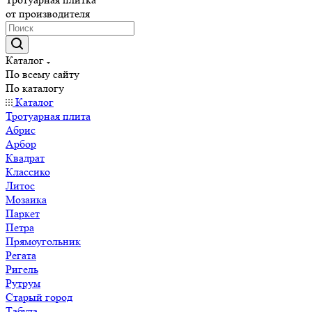
от производителя
Каталог
По всему сайту
По каталогу
Каталог
Тротуарная плита
Абрис
Арбор
Квадрат
Классико
Литос
Мозаика
Паркет
Петра
Прямоугольник
Регата
Ригель
Рутрум
Старый город
Табула