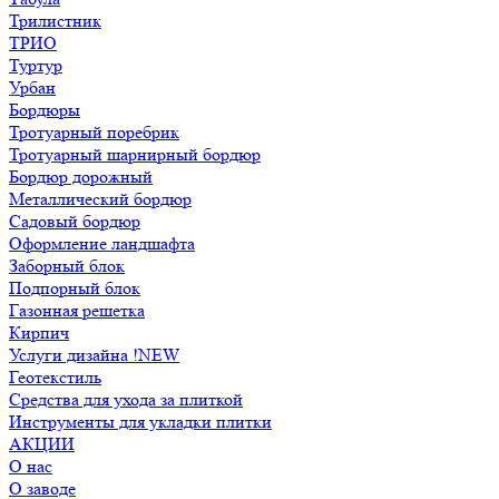
Трилистник
ТРИО
Туртур
Урбан
Бордюры
Тротуарный поребрик
Тротуарный шарнирный бордюр
Бордюр дорожный
Металлический бордюр
Садовый бордюр
Оформление ландшафта
Заборный блок
Подпорный блок
Газонная решетка
Кирпич
Услуги дизайна !NEW
Геотекстиль
Средства для ухода за плиткой
Инструменты для укладки плитки
АКЦИИ
О нас
О заводе