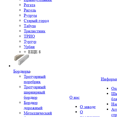
Регата
Ригель
Рутрум
Старый город
Табула
Трилистник
ТРИО
Туртур
Урбан
+ ЕЩЕ 8
Бордюры
Тротуарный
Информ
поребрик
Тротуарный
Оп
шарнирный
Шк
бордюр
О нас
бл
Бордюр
На
О заводе
дорожный
Ат
О
Металлический
ст