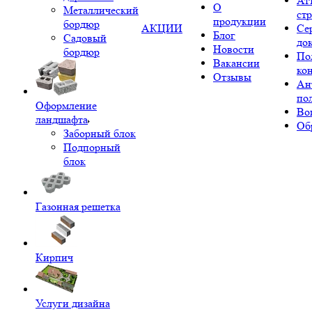
Ат
О
Металлический
ст
продукции
бордюр
АКЦИИ
Се
Блог
Садовый
до
Новости
бордюр
По
Вакансии
ко
Отзывы
Ан
по
Оформление
Во
ландшафта
Об
Заборный блок
Подпорный
блок
Газонная решетка
Кирпич
Услуги дизайна