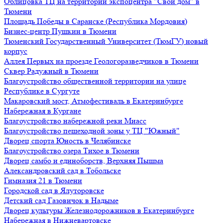
Облицовка ТЦ на территории экспоцентра "Свой дом" в
Тюмени
Площадь Победы в Саранске (Республика Мордовия)
Бизнес-центр Пушкин в Тюмени
Тюменский Государственный Университет (ТюмГУ) новый
корпус
Аллея Первых на проезде Геологоразведчиков в Тюмени
Сквер Радужный в Тюмени
Благоустройство общественной территории на улице
Республике в Сургуте
Макаровский мост, Атмофестиваль в Екатеринбурге
Набережная в Кургане
Благоустройство набережной реки Миасс
Благоустройство пешеходной зоны у ТЦ "Южный"
Дворец спорта Юность в Челябинске
Благоустройство озера Тихое в Тюмени
Дворец самбо и единоборств, Верхняя Пышма
Александровский сад в Тобольске
Гимназия 21 в Тюмени
Городской сад в Ялуторовске
Детский сад Газовичок в Надыме
Дворец культуры Железнодорожников в Екатеринбурге
Набережная в Нижневартовске