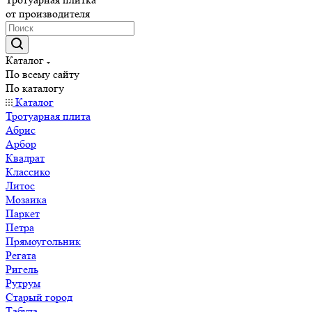
от производителя
Каталог
По всему сайту
По каталогу
Каталог
Тротуарная плита
Абрис
Арбор
Квадрат
Классико
Литос
Мозаика
Паркет
Петра
Прямоугольник
Регата
Ригель
Рутрум
Старый город
Табула