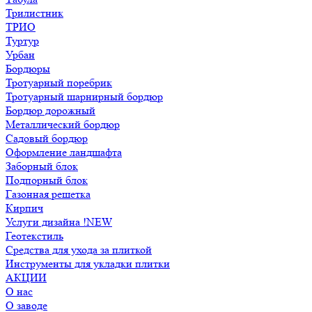
Трилистник
ТРИО
Туртур
Урбан
Бордюры
Тротуарный поребрик
Тротуарный шарнирный бордюр
Бордюр дорожный
Металлический бордюр
Садовый бордюр
Оформление ландшафта
Заборный блок
Подпорный блок
Газонная решетка
Кирпич
Услуги дизайна !NEW
Геотекстиль
Средства для ухода за плиткой
Инструменты для укладки плитки
АКЦИИ
О нас
О заводе