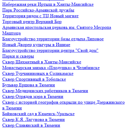
Набережная реки Иртыш в Ханты-Мансийске
Парк Российско-Армянской дружбы
Территория рядом с ТЦ Новый магнат
Торговый центр Верхний Бор
Армянская апостольская церковь им. Святого Месропа
Маштоца
Благоустройство территории базы отдыха Липовое
Нoвый Двoрeц культуры в Ишимe
Благоустройство территории центра "Свой дом"
Парки и скверы
Сквер Шахматный в Ханты-Мансийске
Монастырская заимка «Плодушка» в Челябинске
Сквер Турчаниновых в Соликамске
Сквер Спортивный в Тобольске
Бульвар Ершова в Тюмени
Сквер Медицинских работников в Тюмени
Сквер Отрядов мэра в Тюмени
Сквер с историей географов открыли по улице Дзержинского
в Тюмени
Байновский сад в Каменск-Уральске
Сквер К.Я. Лагунова в Тюмени
Сквер Славянский в Тюмени