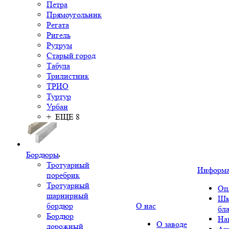
Петра
Прямоугольник
Регата
Ригель
Рутрум
Старый город
Табула
Трилистник
ТРИО
Туртур
Урбан
+ ЕЩЕ 8
Бордюры
Тротуарный
Информ
поребрик
Тротуарный
Оп
шарнирный
Шк
бордюр
О нас
бл
Бордюр
На
О заводе
дорожный