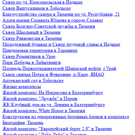
Сквер по ул. Комсомольская в Надыме
Сквер Выпускников в Тобольске
Благоустройство сквера в Тюмени по ул. Республики, 21
Аллея имени Салавата Юлаева в городе Салават
Сквер Болгаро-Советской дружбы в Тюмени
Сквер Школьный в Тюмени
Сквер Равновесия в Тюмени
Молодежный бульвар и Сквер трудовой славы в Надыме
Придомовая территория в Тарманах
Сквер Романтиков в Урае
Парк Победы в Лабытнанги
Площадь Первооткрывателей Шаимской нефти, г.Урай
Сквер святых Петра и Февронии, п.Харп, ЯНАО
Аптекарский сад в Тобольске
Жилые комплексы
Жилой комплекс На Некрасова в Екатеринбурге
Жилой комплекс "Дружба" в Перми
ЖК Клубный дом на ул. Ленина в Екатеринбурге
Жилой комплекс White House в Тюмени
Конструкции из декоративных бетонных блоков в комплексе
Биография, Тюмень
Жилой комплекс "Европейский берег 2.0" в Тюмени
Жилой комплекс "Дабл-Дабл" в Тюмени