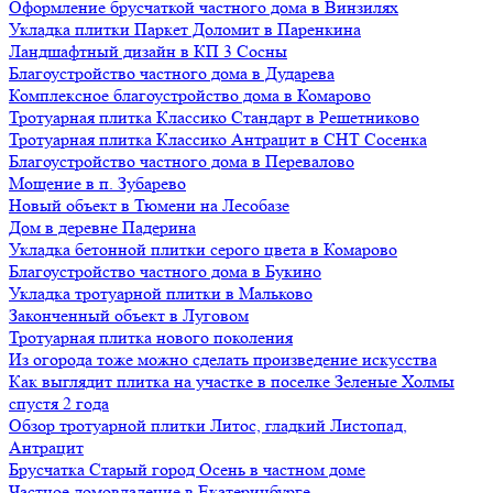
Оформление брусчаткой частного дома в Винзилях
Укладка плитки Паркет Доломит в Паренкина
Ландшафтный дизайн в КП 3 Сосны
Благоустройство частного дома в Дударева
Комплексное благоустройство дома в Комарово
Тротуарная плитка Классико Стандарт в Решетниково
Тротуарная плитка Классико Антрацит в СНТ Сосенка
Благоустройство частного дома в Перевалово
Мощение в п. Зубарево
Новый объект в Тюмени на Лесобазе
Дом в деревне Падерина
Укладка бетонной плитки серого цвета в Комарово
Благоустройство частного дома в Букино
Укладка тротуарной плитки в Мальково
Законченный объект в Луговом
Тротуарная плитка нового поколения
Из огорода тоже можно сделать произведение искусства
Как выглядит плитка на участке в поселке Зеленые Холмы
спустя 2 года
Обзор тротуарной плитки Литос, гладкий Листопад,
Антрацит
Брусчатка Старый город Осень в частном доме
Частное домовладение в Екатеринбурге