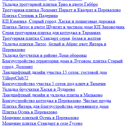
Укладка тротуарной плитки Трио в цвете Габбро
Тротуарная плитка Доломит Паркет и Квадрат в Перевалово
Плитка Степняк в Падерина
КП Каменка, Старый город, Хаски и пошаговые дорожки
Плитка Литос в цвете Шунгит в частном доме КП Заповедник
Серая тротуарная плитка для коттеджа в Тарманах
Тротуарная плитка Стандарт серая, белая и желтая
Укладка плитки Литос, белый и Абрис цвет Янтарь в
Перевалово
Укладка брусчатки в районе Дома обороны
Благоустройство территории дома в Луговом: плитка Старый
город, Доломит
Ландшафтный дизайн участка 15 соток: гостевой дом
VillageClub72
Благоустройство участка 5 соток под ключ в Тюмени
Укладка брусчатки Хаски в Дударево
Ландшафтный дизайн и укладка плиты в Мальково
Благоустройство коттеджа в Перевалово, Чистые пруды
Плитка Янтарь для благоустройства деревянного дома
Плитка Осень в Перевалово
Мощение плиткой Осень в Перевалово
Мощение плитки Стандарт в селе Гусево