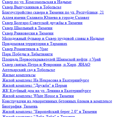
Сквер по ул. Комсомольская в Надыме
Сквер Выпускников в Тобольске
Благоустройство сквера в Тюмени по ул. Республики, 21
Аллея имени Салавата Юлаева в городе Салават
Сквер Болгаро-Советской дружбы в Тюмени
Сквер Школьный в Тюмени
Сквер Равновесия в Тюмени
Молодежный бульвар и Сквер трудовой славы в Надыме
Придомовая территория в Тарманах
Сквер Романтиков в Урае
Парк Победы в Лабытнанги
Площадь Первооткрывателей Шаимской нефти, г.Урай
Сквер святых Петра и Февронии, п.Харп, ЯНАО
Аптекарский сад в Тобольске
Жилые комплексы
Жилой комплекс На Некрасова в Екатеринбурге
Жилой комплекс "Дружба" в Перми
ЖК Клубный дом на ул. Ленина в Екатеринбурге
Жилой комплекс White House в Тюмени
Конструкции из декоративных бетонных блоков в комплексе
Биография, Тюмень
Жилой комплекс "Европейский берег 2.0" в Тюмени
Жилой комплекс "Дабл-Дабл" в Тюмени