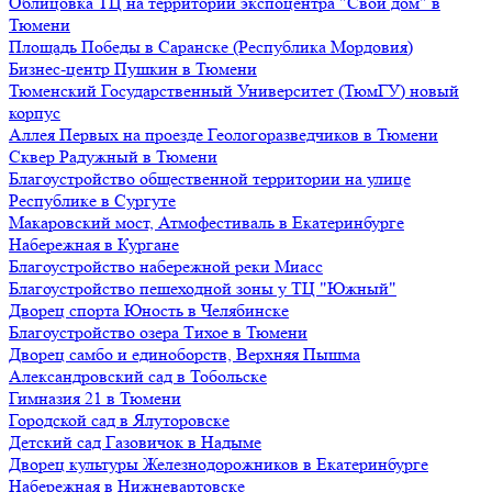
Облицовка ТЦ на территории экспоцентра "Свой дом" в
Тюмени
Площадь Победы в Саранске (Республика Мордовия)
Бизнес-центр Пушкин в Тюмени
Тюменский Государственный Университет (ТюмГУ) новый
корпус
Аллея Первых на проезде Геологоразведчиков в Тюмени
Сквер Радужный в Тюмени
Благоустройство общественной территории на улице
Республике в Сургуте
Макаровский мост, Атмофестиваль в Екатеринбурге
Набережная в Кургане
Благоустройство набережной реки Миасс
Благоустройство пешеходной зоны у ТЦ "Южный"
Дворец спорта Юность в Челябинске
Благоустройство озера Тихое в Тюмени
Дворец самбо и единоборств, Верхняя Пышма
Александровский сад в Тобольске
Гимназия 21 в Тюмени
Городской сад в Ялуторовске
Детский сад Газовичок в Надыме
Дворец культуры Железнодорожников в Екатеринбурге
Набережная в Нижневартовске