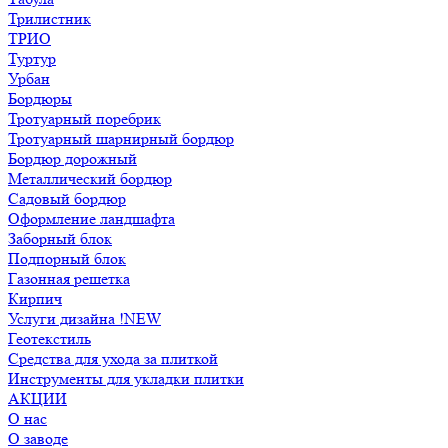
Трилистник
ТРИО
Туртур
Урбан
Бордюры
Тротуарный поребрик
Тротуарный шарнирный бордюр
Бордюр дорожный
Металлический бордюр
Садовый бордюр
Оформление ландшафта
Заборный блок
Подпорный блок
Газонная решетка
Кирпич
Услуги дизайна !NEW
Геотекстиль
Средства для ухода за плиткой
Инструменты для укладки плитки
АКЦИИ
О нас
О заводе