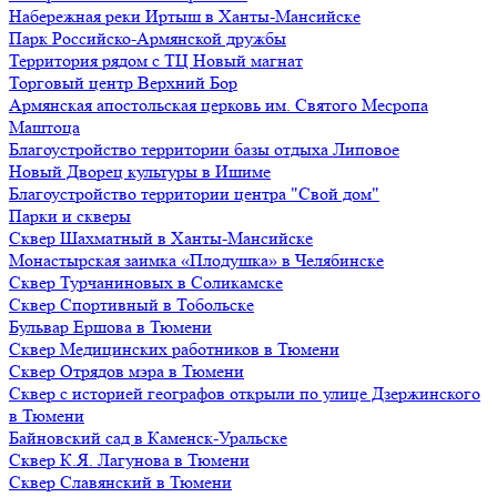
Набережная реки Иртыш в Ханты-Мансийске
Парк Российско-Армянской дружбы
Территория рядом с ТЦ Новый магнат
Торговый центр Верхний Бор
Армянская апостольская церковь им. Святого Месропа
Маштоца
Благоустройство территории базы отдыха Липовое
Нoвый Двoрeц культуры в Ишимe
Благоустройство территории центра "Свой дом"
Парки и скверы
Сквер Шахматный в Ханты-Мансийске
Монастырская заимка «Плодушка» в Челябинске
Сквер Турчаниновых в Соликамске
Сквер Спортивный в Тобольске
Бульвар Ершова в Тюмени
Сквер Медицинских работников в Тюмени
Сквер Отрядов мэра в Тюмени
Сквер с историей географов открыли по улице Дзержинского
в Тюмени
Байновский сад в Каменск-Уральске
Сквер К.Я. Лагунова в Тюмени
Сквер Славянский в Тюмени