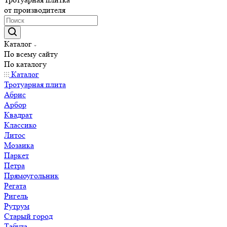
от производителя
Каталог
По всему сайту
По каталогу
Каталог
Тротуарная плита
Абрис
Арбор
Квадрат
Классико
Литос
Мозаика
Паркет
Петра
Прямоугольник
Регата
Ригель
Рутрум
Старый город
Табула