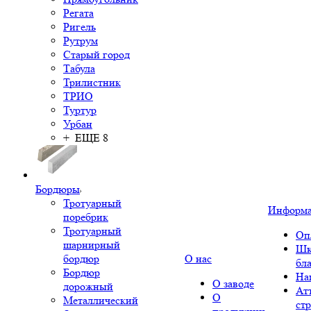
Регата
Ригель
Рутрум
Старый город
Табула
Трилистник
ТРИО
Туртур
Урбан
+ ЕЩЕ 8
Бордюры
Тротуарный
Информ
поребрик
Тротуарный
Оп
шарнирный
Шк
бордюр
О нас
бл
Бордюр
На
О заводе
дорожный
Ат
О
Металлический
ст