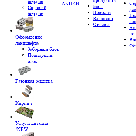
продукции
бордюр
АКЦИИ
Се
Блог
Садовый
до
Новости
бордюр
По
Вакансии
ко
Отзывы
Ан
по
Оформление
Во
ландшафта
Об
Заборный блок
Подпорный
блок
Газонная решетка
Кирпич
Услуги дизайна
!NEW