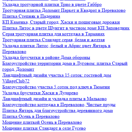
Укладка тротуарной плитки Трио в цвете Габбро
Тротуарная плитка Доломит Паркет и Квадрат в Перевалово
Плитка Степняк в Падерина
КП Каменка, Старый город, Хаски и пошаговые дорожки
Плитка Литос в цвете Шунгит в частном доме КП Заповедник
Серая тротуарная плитка для коттеджа в Тарманах
Тротуарная плитка Стандарт серая, белая и желтая
Укладка плитки Литос, белый и Абрис цвет Янтарь в
Перевалово
Укладка брусчатки в районе Дома обороны
Благоустройство территории дома в Луговом: плитка Старый
город, Доломит
Ландшафтный дизайн участка 15 соток: гостевой дом
VillageClub72
Благоустройство участка 5 соток под ключ в Тюмени
Укладка брусчатки Хаски в Дударево
Ландшафтный дизайн и укладка плиты в Мальково
Благоустройство коттеджа в Перевалово, Чистые пруды
Плитка Янтарь для благоустройства деревянного дома
Плитка Осень в Перевалово
Мощение плиткой Осень в Перевалово
Мощение плитки Стандарт в селе Гусево