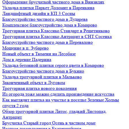
Оформление брусчаткой частного дома в Винзилях
Укладка плитки Паркет Доломит в Паренкина
Ландшафтный дизайн в КП 3 Сосны
Благоустройство частного дома в Дударева
Комплексное благоустройство дома в Комарово
Тротуарная плитка Классико Стандарт в Решетниково
Тротуарная плитка Классико Антрацит в СНТ Сосенка
Благоустройство частного дома в Перевалово
Мощение в п. Зубарево
Новый объект в Тюмени на Лесобазе
Дом в деревне Падерина
Укладка бетонной плитки серого цвета в Комарово
Благоустройство частного дома в Букино
Укладка тротуарной плитки в Мальково
Законченный объект в Луговом
Тротуарная плитка нового поколения
Из огорода тоже можно сделать произведение искусства
Как выглядит плитка на участке в поселке Зеленые Холмы
спустя 2 года
Обзор тротуарной плитки Литос, гладкий Листопад,
Антрацит
Брусчатка Старый город Осень в частном доме
Частное домовладение в Екатеринбурге