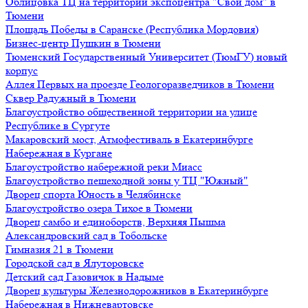
Облицовка ТЦ на территории экспоцентра "Свой дом" в
Тюмени
Площадь Победы в Саранске (Республика Мордовия)
Бизнес-центр Пушкин в Тюмени
Тюменский Государственный Университет (ТюмГУ) новый
корпус
Аллея Первых на проезде Геологоразведчиков в Тюмени
Сквер Радужный в Тюмени
Благоустройство общественной территории на улице
Республике в Сургуте
Макаровский мост, Атмофестиваль в Екатеринбурге
Набережная в Кургане
Благоустройство набережной реки Миасс
Благоустройство пешеходной зоны у ТЦ "Южный"
Дворец спорта Юность в Челябинске
Благоустройство озера Тихое в Тюмени
Дворец самбо и единоборств, Верхняя Пышма
Александровский сад в Тобольске
Гимназия 21 в Тюмени
Городской сад в Ялуторовске
Детский сад Газовичок в Надыме
Дворец культуры Железнодорожников в Екатеринбурге
Набережная в Нижневартовске