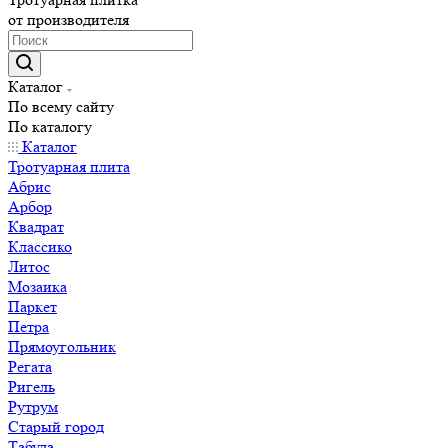
от производителя
Каталог
По всему сайту
По каталогу
Каталог
Тротуарная плита
Абрис
Арбор
Квадрат
Классико
Литос
Мозаика
Паркет
Петра
Прямоугольник
Регата
Ригель
Рутрум
Старый город
Табула