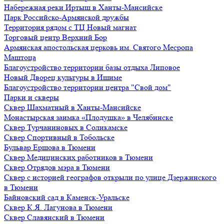
Набережная реки Иртыш в Ханты-Мансийске
Парк Российско-Армянской дружбы
Территория рядом с ТЦ Новый магнат
Торговый центр Верхний Бор
Армянская апостольская церковь им. Святого Месропа
Маштоца
Благоустройство территории базы отдыха Липовое
Нoвый Двoрeц культуры в Ишимe
Благоустройство территории центра "Свой дом"
Парки и скверы
Сквер Шахматный в Ханты-Мансийске
Монастырская заимка «Плодушка» в Челябинске
Сквер Турчаниновых в Соликамске
Сквер Спортивный в Тобольске
Бульвар Ершова в Тюмени
Сквер Медицинских работников в Тюмени
Сквер Отрядов мэра в Тюмени
Сквер с историей географов открыли по улице Дзержинского
в Тюмени
Байновский сад в Каменск-Уральске
Сквер К.Я. Лагунова в Тюмени
Сквер Славянский в Тюмени