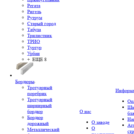
Регата
Ригель
Рутрум
Старый город
Табула
Трилистник
ТРИО
Туртур
Урбан
+ ЕЩЕ 8
Бордюры
Тротуарный
Информ
поребрик
Тротуарный
Оп
шарнирный
Шк
бордюр
О нас
бл
Бордюр
На
О заводе
дорожный
Ат
О
Металлический
ст