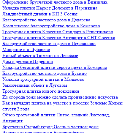
Оформление брусчаткой частного дома в Винзилях
Укладка плитки Паркет Доломит в Паренкина
Ландшафтный дизайн в КП 3 Сосны
Благоустройство частного дома в Дударева
Комплексное благоустройство дома в Комарово
Тротуарная плитка Классико Стандарт в Решетниково
Тротуарная плитка Классико Антрацит в СНТ Сосенка
Благоустройство частного дома в Перевалово
Мощение в п. Зубарево
Новый объект в Тюмени на Лесобазе
Дом в деревне Падерина
Укладка бетонной плитки серого цвета в Комарово
Благоустройство частного дома в Букино
Укладка тротуарной плитки в Мальково
Законченный объект в Луговом
Тротуарная плитка нового поколения
Из огорода тоже можно сделать произведение искусства
Как выглядит плитка на участке в поселке Зеленые Холмы
спустя 2 года
Обзор тротуарной плитки Литос, гладкий Листопад,
Антрацит
Брусчатка Старый город Осень в частном доме
Частное домовладение в Екатеринбурге