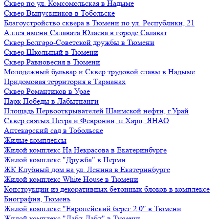
Сквер по ул. Комсомольская в Надыме
Сквер Выпускников в Тобольске
Благоустройство сквера в Тюмени по ул. Республики, 21
Аллея имени Салавата Юлаева в городе Салават
Сквер Болгаро-Советской дружбы в Тюмени
Сквер Школьный в Тюмени
Сквер Равновесия в Тюмени
Молодежный бульвар и Сквер трудовой славы в Надыме
Придомовая территория в Тарманах
Сквер Романтиков в Урае
Парк Победы в Лабытнанги
Площадь Первооткрывателей Шаимской нефти, г.Урай
Сквер святых Петра и Февронии, п.Харп, ЯНАО
Аптекарский сад в Тобольске
Жилые комплексы
Жилой комплекс На Некрасова в Екатеринбурге
Жилой комплекс "Дружба" в Перми
ЖК Клубный дом на ул. Ленина в Екатеринбурге
Жилой комплекс White House в Тюмени
Конструкции из декоративных бетонных блоков в комплексе
Биография, Тюмень
Жилой комплекс "Европейский берег 2.0" в Тюмени
Жилой комплекс "Дабл-Дабл" в Тюмени