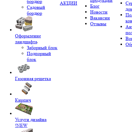
продукции
бордюр
АКЦИИ
Се
Блог
Садовый
до
Новости
бордюр
По
Вакансии
ко
Отзывы
Ан
по
Оформление
Во
ландшафта
Об
Заборный блок
Подпорный
блок
Газонная решетка
Кирпич
Услуги дизайна
!NEW