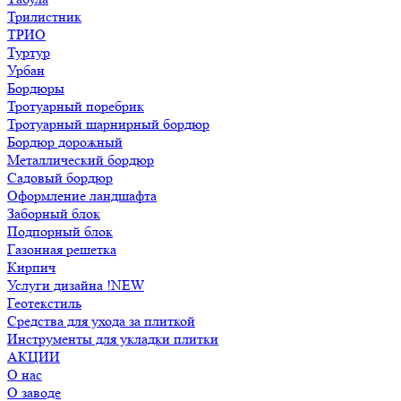
Трилистник
ТРИО
Туртур
Урбан
Бордюры
Тротуарный поребрик
Тротуарный шарнирный бордюр
Бордюр дорожный
Металлический бордюр
Садовый бордюр
Оформление ландшафта
Заборный блок
Подпорный блок
Газонная решетка
Кирпич
Услуги дизайна !NEW
Геотекстиль
Средства для ухода за плиткой
Инструменты для укладки плитки
АКЦИИ
О нас
О заводе