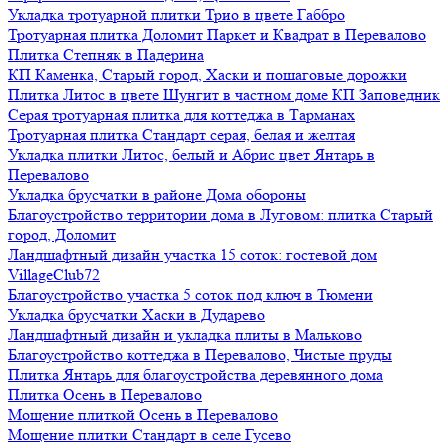
Укладка тротуарной плитки Трио в цвете Габбро
Тротуарная плитка Доломит Паркет и Квадрат в Перевалово
Плитка Степняк в Падерина
КП Каменка, Старый город, Хаски и пошаговые дорожки
Плитка Литос в цвете Шунгит в частном доме КП Заповедник
Серая тротуарная плитка для коттеджа в Тарманах
Тротуарная плитка Стандарт серая, белая и желтая
Укладка плитки Литос, белый и Абрис цвет Янтарь в
Перевалово
Укладка брусчатки в районе Дома обороны
Благоустройство территории дома в Луговом: плитка Старый
город, Доломит
Ландшафтный дизайн участка 15 соток: гостевой дом
VillageClub72
Благоустройство участка 5 соток под ключ в Тюмени
Укладка брусчатки Хаски в Дударево
Ландшафтный дизайн и укладка плиты в Мальково
Благоустройство коттеджа в Перевалово, Чистые пруды
Плитка Янтарь для благоустройства деревянного дома
Плитка Осень в Перевалово
Мощение плиткой Осень в Перевалово
Мощение плитки Стандарт в селе Гусево