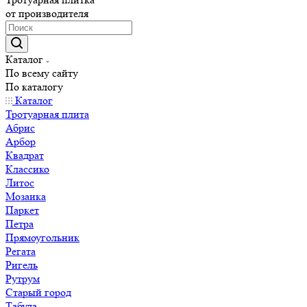
от производителя
Каталог
По всему сайту
По каталогу
Каталог
Тротуарная плита
Абрис
Арбор
Квадрат
Классико
Литос
Мозаика
Паркет
Петра
Прямоугольник
Регата
Ригель
Рутрум
Старый город
Табула