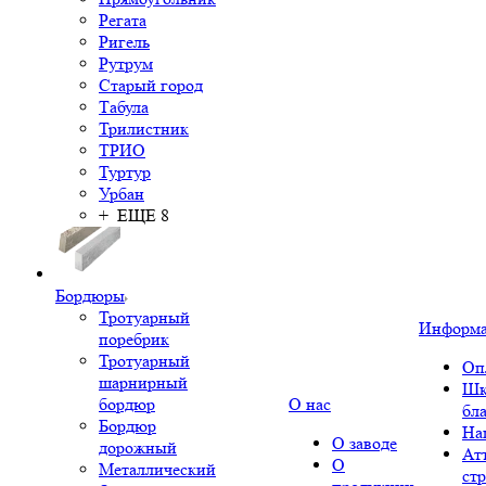
Регата
Ригель
Рутрум
Старый город
Табула
Трилистник
ТРИО
Туртур
Урбан
+ ЕЩЕ 8
Бордюры
Тротуарный
Информ
поребрик
Тротуарный
Оп
шарнирный
Шк
бордюр
О нас
бл
Бордюр
На
О заводе
дорожный
Ат
О
Металлический
ст