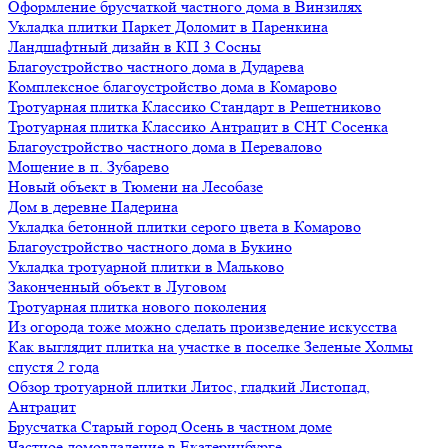
Оформление брусчаткой частного дома в Винзилях
Укладка плитки Паркет Доломит в Паренкина
Ландшафтный дизайн в КП 3 Сосны
Благоустройство частного дома в Дударева
Комплексное благоустройство дома в Комарово
Тротуарная плитка Классико Стандарт в Решетниково
Тротуарная плитка Классико Антрацит в СНТ Сосенка
Благоустройство частного дома в Перевалово
Мощение в п. Зубарево
Новый объект в Тюмени на Лесобазе
Дом в деревне Падерина
Укладка бетонной плитки серого цвета в Комарово
Благоустройство частного дома в Букино
Укладка тротуарной плитки в Мальково
Законченный объект в Луговом
Тротуарная плитка нового поколения
Из огорода тоже можно сделать произведение искусства
Как выглядит плитка на участке в поселке Зеленые Холмы
спустя 2 года
Обзор тротуарной плитки Литос, гладкий Листопад,
Антрацит
Брусчатка Старый город Осень в частном доме
Частное домовладение в Екатеринбурге