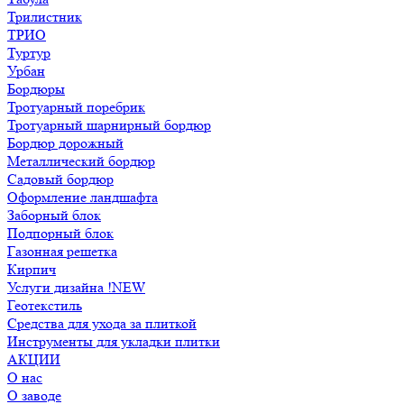
Трилистник
ТРИО
Туртур
Урбан
Бордюры
Тротуарный поребрик
Тротуарный шарнирный бордюр
Бордюр дорожный
Металлический бордюр
Садовый бордюр
Оформление ландшафта
Заборный блок
Подпорный блок
Газонная решетка
Кирпич
Услуги дизайна !NEW
Геотекстиль
Средства для ухода за плиткой
Инструменты для укладки плитки
АКЦИИ
О нас
О заводе