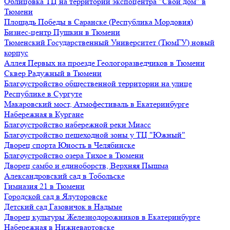
Облицовка ТЦ на территории экспоцентра "Свой дом" в
Тюмени
Площадь Победы в Саранске (Республика Мордовия)
Бизнес-центр Пушкин в Тюмени
Тюменский Государственный Университет (ТюмГУ) новый
корпус
Аллея Первых на проезде Геологоразведчиков в Тюмени
Сквер Радужный в Тюмени
Благоустройство общественной территории на улице
Республике в Сургуте
Макаровский мост, Атмофестиваль в Екатеринбурге
Набережная в Кургане
Благоустройство набережной реки Миасс
Благоустройство пешеходной зоны у ТЦ "Южный"
Дворец спорта Юность в Челябинске
Благоустройство озера Тихое в Тюмени
Дворец самбо и единоборств, Верхняя Пышма
Александровский сад в Тобольске
Гимназия 21 в Тюмени
Городской сад в Ялуторовске
Детский сад Газовичок в Надыме
Дворец культуры Железнодорожников в Екатеринбурге
Набережная в Нижневартовске