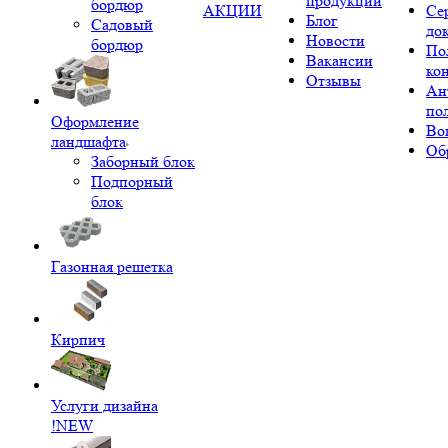
продукции
бордюр
АКЦИИ
Се
Блог
Садовый
до
Новости
бордюр
По
Вакансии
ко
Отзывы
Ан
по
Оформление
Во
ландшафта
Об
Заборный блок
Подпорный
блок
Газонная решетка
Кирпич
Услуги дизайна
!NEW