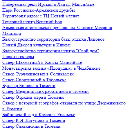
Набережная реки Иртыш в Ханты-Мансийске
Парк Российско-Армянской дружбы
Территория рядом с ТЦ Новый магнат
Торговый центр Верхний Бор
Армянская апостольская церковь им. Святого Месропа
Маштоца
Благоустройство территории базы отдыха Липовое
Нoвый Двoрeц культуры в Ишимe
Благоустройство территории центра "Свой дом"
Парки и скверы
Сквер Шахматный в Ханты-Мансийске
Монастырская заимка «Плодушка» в Челябинске
Сквер Турчаниновых в Соликамске
Сквер Спортивный в Тобольске
Бульвар Ершова в Тюмени
Сквер Медицинских работников в Тюмени
Сквер Отрядов мэра в Тюмени
Сквер с историей географов открыли по улице Дзержинского
в Тюмени
Байновский сад в Каменск-Уральске
Сквер К.Я. Лагунова в Тюмени
Сквер Славянский в Тюмени