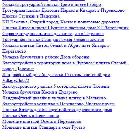
Укладка тротуарной плитки Трио в цвете Габбро
Тротуарная плитка Доломит Паркет и Квадрат в Перевалово
Плитка Степняк в Падерина
КП Каменка, Старый город, Хаски и пошаговые дорожки
Плитка Литос в цвете Шунгит в частном доме КП Заповедник
Серая тротуарная плитка для коттеджа в Тарманах
Тротуарная плитка Стандарт серая, белая и желтая
Укладка плитки Литос, белый и Абрис цвет Янтарь в
Перевалово
Укладка брусчатки в районе Дома обороны
Благоустройство территории дома в Луговом: плитка Старый
город, Доломит
Ландшафтный дизайн участка 15 соток: гостевой дом
VillageClub72
Благоустройство участка 5 соток под ключ в Тюмени
Укладка брусчатки Хаски в Дударево
Ландшафтный дизайн и укладка плиты в Мальково
Благоустройство коттеджа в Перевалово, Чистые пруды
Плитка Янтарь для благоустройства деревянного дома
Плитка Осень в Перевалово
Мощение плиткой Осень в Перевалово
Мощение плитки Стандарт в селе Гусево