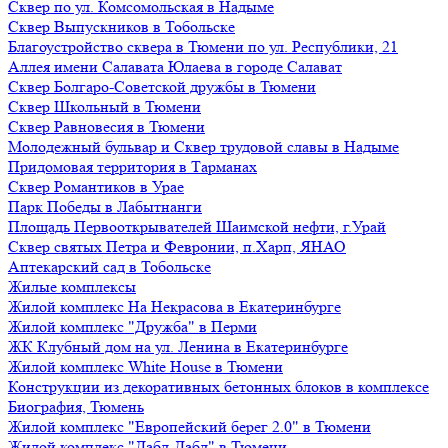
Сквер по ул. Комсомольская в Надыме
Сквер Выпускников в Тобольске
Благоустройство сквера в Тюмени по ул. Республики, 21
Аллея имени Салавата Юлаева в городе Салават
Сквер Болгаро-Советской дружбы в Тюмени
Сквер Школьный в Тюмени
Сквер Равновесия в Тюмени
Молодежный бульвар и Сквер трудовой славы в Надыме
Придомовая территория в Тарманах
Сквер Романтиков в Урае
Парк Победы в Лабытнанги
Площадь Первооткрывателей Шаимской нефти, г.Урай
Сквер святых Петра и Февронии, п.Харп, ЯНАО
Аптекарский сад в Тобольске
Жилые комплексы
Жилой комплекс На Некрасова в Екатеринбурге
Жилой комплекс "Дружба" в Перми
ЖК Клубный дом на ул. Ленина в Екатеринбурге
Жилой комплекс White House в Тюмени
Конструкции из декоративных бетонных блоков в комплексе
Биография, Тюмень
Жилой комплекс "Европейский берег 2.0" в Тюмени
Жилой комплекс "Дабл-Дабл" в Тюмени