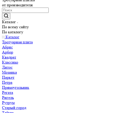
от производителя
Каталог
По всему сайту
По каталогу
Каталог
Тротуарная плита
Абрис
Арбор
Квадрат
Классико
Литос
Мозаика
Паркет
Петра
Прямоугольник
Регата
Ригель
Рутрум
Старый город
Табула