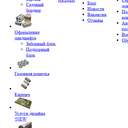
АКЦИИ
Се
Блог
Садовый
до
Новости
бордюр
По
Вакансии
ко
Отзывы
Ан
по
Оформление
Во
ландшафта
Об
Заборный блок
Подпорный
блок
Газонная решетка
Кирпич
Услуги дизайна
!NEW