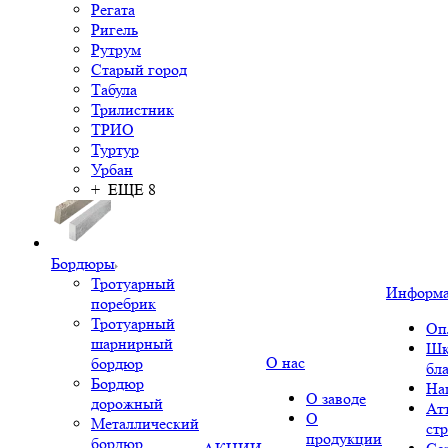
Регата
Ригель
Рутрум
Старый город
Табула
Трилистник
ТРИО
Туртур
Урбан
+ ЕЩЕ 8
Бордюры
Тротуарный
Информ
поребрик
Тротуарный
Оп
шарнирный
Шк
О нас
бордюр
бл
Бордюр
На
О заводе
дорожный
Ат
О
Металлический
ст
продукции
бордюр