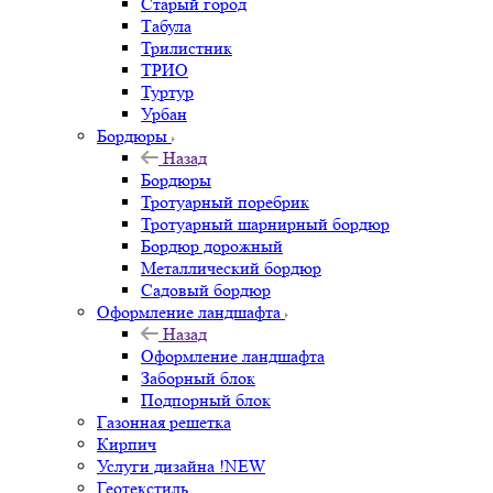
Старый город
Табула
Трилистник
ТРИО
Туртур
Урбан
Бордюры
Назад
Бордюры
Тротуарный поребрик
Тротуарный шарнирный бордюр
Бордюр дорожный
Металлический бордюр
Садовый бордюр
Оформление ландшафта
Назад
Оформление ландшафта
Заборный блок
Подпорный блок
Газонная решетка
Кирпич
Услуги дизайна !NEW
Геотекстиль