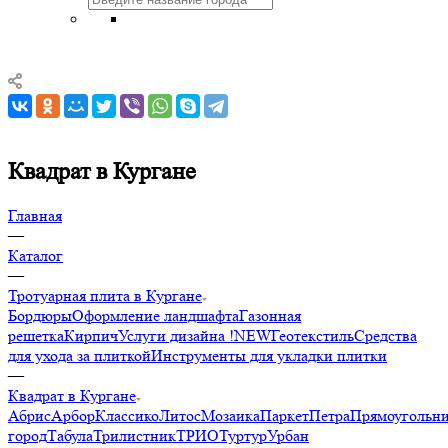
Квадрат в Кургане
Главная
—
Каталог
—
Тротуарная плита в Кургане
Бордюры
Оформление ландшафта
Газонная
решетка
Кирпич
Услуги дизайна !NEW
Геотекстиль
Средства
для ухода за плиткой
Инструменты для укладки плитки
—
Квадрат в Кургане
Абрис
Арбор
Классико
Литос
Мозаика
Паркет
Петра
Прямоугольн
город
Табула
Трилистник
ТРИО
Туртур
Урбан