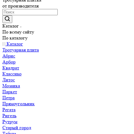
от производителя
Каталог
По всему сайту
По каталогу
Каталог
Тротуарная плита
Абрис
Арбор
Квадрат
Классико
Литос
Мозаика
Паркет
Петра
Прямоугольник
Регата
Ригель
Рутрум
Старый город
Табула