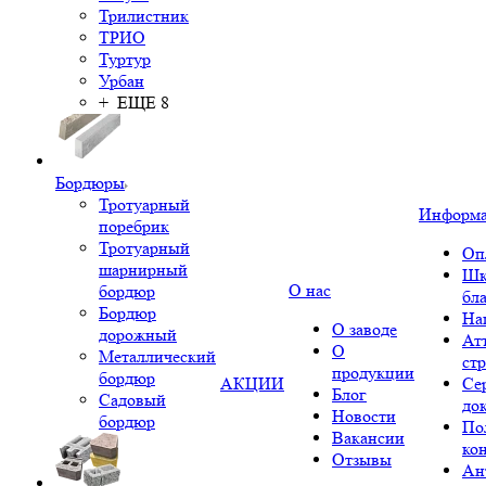
Трилистник
ТРИО
Туртур
Урбан
+ ЕЩЕ 8
Бордюры
Тротуарный
Информ
поребрик
Тротуарный
Оп
шарнирный
Шк
О нас
бордюр
бл
Бордюр
На
О заводе
дорожный
Ат
О
Металлический
ст
продукции
бордюр
АКЦИИ
Се
Блог
Садовый
до
Новости
бордюр
По
Вакансии
ко
Отзывы
Ан