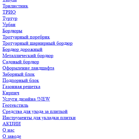
Трилистник
ТРИО
Туртур
Урбан
Бордюры
Тротуарный поребрик
Тротуарный шарнирный бордюр
Бордюр дорожный
Металлический бордюр
Садовый бордюр
Оформление ландшафта
Заборный блок
Подпорный блок
Газонная решетка
Кирпич
Услуги дизайна !NEW
Геотекстиль
Средства для ухода за плиткой
Инструменты для укладки плитки
АКЦИИ
О нас
О заводе