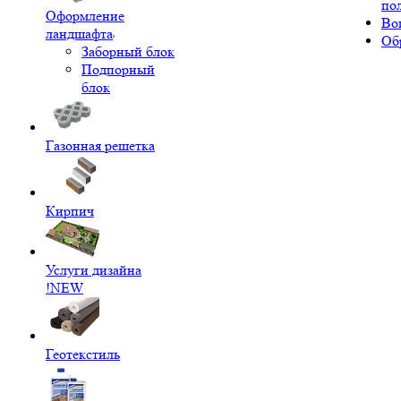
по
Оформление
Во
ландшафта
Об
Заборный блок
Подпорный
блок
Газонная решетка
Кирпич
Услуги дизайна
!NEW
Геотекстиль