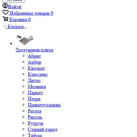
Войти
Избранные товары
0
Корзина
0
Каталог
Тротуарная плита
Абрис
Арбор
Квадрат
Классико
Литос
Мозаика
Паркет
Петра
Прямоугольник
Регата
Ригель
Рутрум
Старый город
Табула