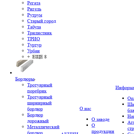
Регата
Ригель
Рутрум
Старый город
Табула
Трилистник
ТРИО
Туртур
Урбан
+ ЕЩЕ 8
Бордюры
Тротуарный
Информ
поребрик
Тротуарный
Оп
шарнирный
Шк
О нас
бордюр
бл
Бордюр
На
О заводе
дорожный
Ат
О
Металлический
ст
продукции
бордюр