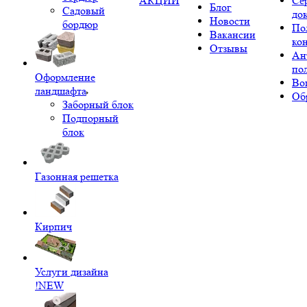
АКЦИИ
Се
Блог
Садовый
до
Новости
бордюр
По
Вакансии
ко
Отзывы
Ан
по
Оформление
Во
ландшафта
Об
Заборный блок
Подпорный
блок
Газонная решетка
Кирпич
Услуги дизайна
!NEW