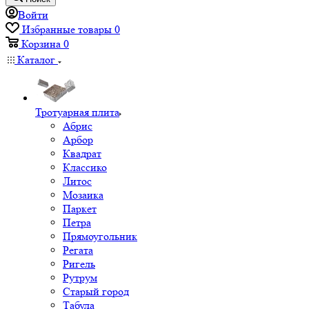
Войти
Избранные товары
0
Корзина
0
Каталог
Тротуарная плита
Абрис
Арбор
Квадрат
Классико
Литос
Мозаика
Паркет
Петра
Прямоугольник
Регата
Ригель
Рутрум
Старый город
Табула