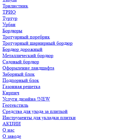
Трилистник
ТРИО
Туртур
Урбан
Бордюры
Тротуарный поребрик
Тротуарный шарнирный бордюр
Бордюр дорожный
Металлический бордюр
Садовый бордюр
Оформление ландшафта
Заборный блок
Подпорный блок
Газонная решетка
Кирпич
Услуги дизайна !NEW
Геотекстиль
Средства для ухода за плиткой
Инструменты для укладки плитки
АКЦИИ
О нас
О заводе