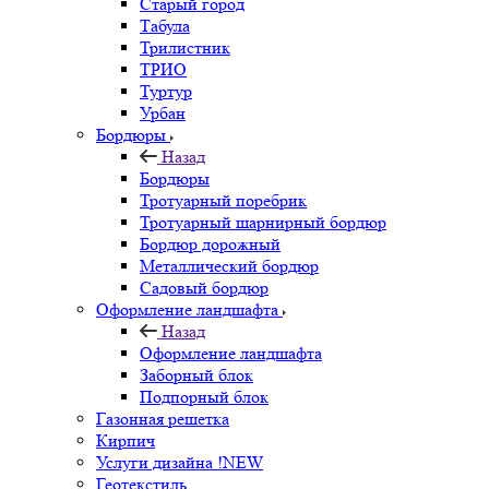
Старый город
Табула
Трилистник
ТРИО
Туртур
Урбан
Бордюры
Назад
Бордюры
Тротуарный поребрик
Тротуарный шарнирный бордюр
Бордюр дорожный
Металлический бордюр
Садовый бордюр
Оформление ландшафта
Назад
Оформление ландшафта
Заборный блок
Подпорный блок
Газонная решетка
Кирпич
Услуги дизайна !NEW
Геотекстиль