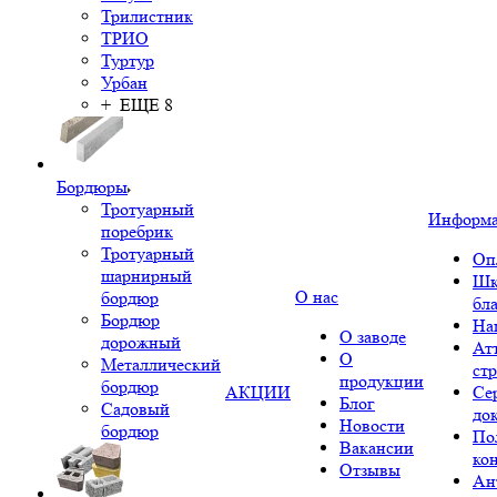
Трилистник
ТРИО
Туртур
Урбан
+ ЕЩЕ 8
Бордюры
Тротуарный
Информ
поребрик
Тротуарный
Оп
шарнирный
Шк
О нас
бордюр
бл
Бордюр
На
О заводе
дорожный
Ат
О
Металлический
ст
продукции
бордюр
АКЦИИ
Се
Блог
Садовый
до
Новости
бордюр
По
Вакансии
ко
Отзывы
Ан