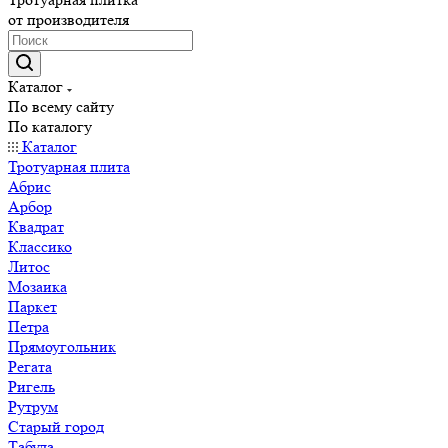
от производителя
Каталог
По всему сайту
По каталогу
Каталог
Тротуарная плита
Абрис
Арбор
Квадрат
Классико
Литос
Мозаика
Паркет
Петра
Прямоугольник
Регата
Ригель
Рутрум
Старый город
Табула