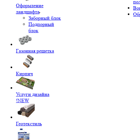
по
Оформление
Во
ландшафта
Об
Заборный блок
Подпорный
блок
Газонная решетка
Кирпич
Услуги дизайна
!NEW
Геотекстиль