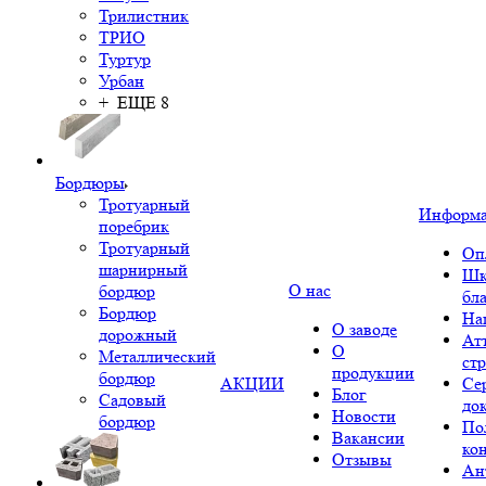
Трилистник
ТРИО
Туртур
Урбан
+ ЕЩЕ 8
Бордюры
Тротуарный
Информ
поребрик
Тротуарный
Оп
шарнирный
Шк
О нас
бордюр
бл
Бордюр
На
О заводе
дорожный
Ат
О
Металлический
ст
продукции
бордюр
АКЦИИ
Се
Блог
Садовый
до
Новости
бордюр
По
Вакансии
ко
Отзывы
Ан