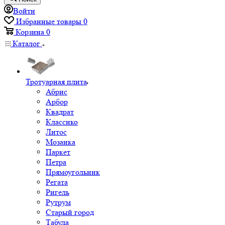
Войти
Избранные товары
0
Корзина
0
Каталог
Тротуарная плита
Абрис
Арбор
Квадрат
Классико
Литос
Мозаика
Паркет
Петра
Прямоугольник
Регата
Ригель
Рутрум
Старый город
Табула