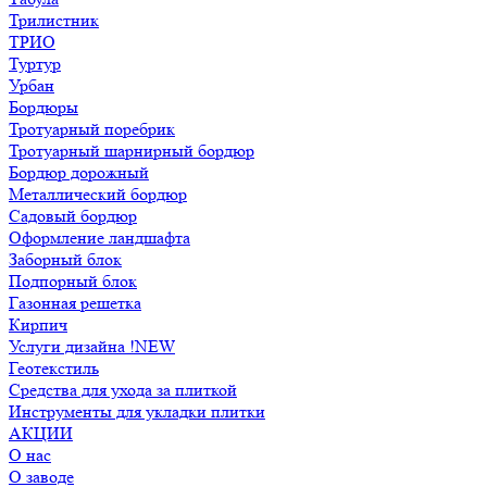
Трилистник
ТРИО
Туртур
Урбан
Бордюры
Тротуарный поребрик
Тротуарный шарнирный бордюр
Бордюр дорожный
Металлический бордюр
Садовый бордюр
Оформление ландшафта
Заборный блок
Подпорный блок
Газонная решетка
Кирпич
Услуги дизайна !NEW
Геотекстиль
Средства для ухода за плиткой
Инструменты для укладки плитки
АКЦИИ
О нас
О заводе