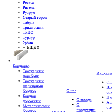
Регата
Ригель
Рутрум
Старый город
Табула
Трилистник
ТРИО
Туртур
Урбан
+ ЕЩЕ 8
Бордюры
Тротуарный
Информ
поребрик
Тротуарный
Оп
шарнирный
Шк
О нас
бордюр
бл
Бордюр
На
О заводе
дорожный
Ат
О
Металлический
ст
продукции
бордюр