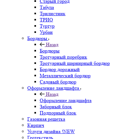
Старый город
Табула
Трилистник
ТРИО
Туртур
Урбан
Бордюры
Назад
Бордюры
Тротуарный поребрик
Тротуарный шарнирный бордюр
Бордюр дорожный
Металлический бордюр
Садовый бордюр
Оформление ландшафта
Назад
Оформление ландшафта
Заборный блок
Подпорный блок
Газонная решетка
Кирпич
Услуги дизайна !NEW
Геотекстиль