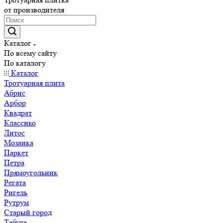
от производителя
Каталог
По всему сайту
По каталогу
Каталог
Тротуарная плита
Абрис
Арбор
Квадрат
Классико
Литос
Мозаика
Паркет
Петра
Прямоугольник
Регата
Ригель
Рутрум
Старый город
Табула