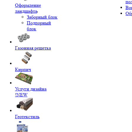
по
Оформление
Во
ландшафта
Об
Заборный блок
Подпорный
блок
Газонная решетка
Кирпич
Услуги дизайна
!NEW
Геотекстиль