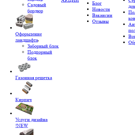
АКЦИИ
Се
Блог
Садовый
до
Новости
бордюр
По
Вакансии
ко
Отзывы
Ан
по
Оформление
Во
ландшафта
Об
Заборный блок
Подпорный
блок
Газонная решетка
Кирпич
Услуги дизайна
!NEW