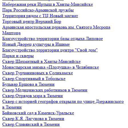
Набережная реки Иртыш в Ханты-Мансийске
Парк Российско-Армянской дружбы
Территория рядом с ТЦ Новый магнат
Торговый центр Верхний Бор
Армянская апостольская церковь им. Святого Месропа
Маштоца
Благоустройство территории базы отдыха Липовое
Нoвый Двoрeц культуры в Ишимe
Благоустройство территории центра "Свой дом"
Парки и скверы
Сквер Шахматный в Ханты-Мансийске
Монастырская заимка «Плодушка» в Челябинске
Сквер Турчаниновых в Соликамске
Сквер Спортивный в Тобольске
Бульвар Ершова в Тюмени
Сквер Медицинских работников в Тюмени
Сквер Отрядов мэра в Тюмени
Сквер с историей географов открыли по улице Дзержинского
в Тюмени
Байновский сад в Каменск-Уральске
Сквер К.Я. Лагунова в Тюмени
Сквер Славянский в Тюмени