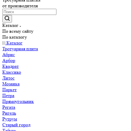
от производителя
Каталог
По всему сайту
По каталогу
Каталог
Тротуарная плита
Абрис
Арбор
Квадрат
Классико
Литос
Мозаика
Паркет
Петра
Прямоугольник
Регата
Ригель
Рутрум
Старый город
Табула