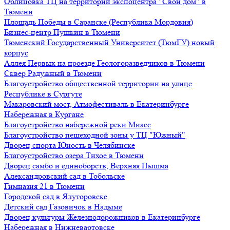
Облицовка ТЦ на территории экспоцентра "Свой дом" в
Тюмени
Площадь Победы в Саранске (Республика Мордовия)
Бизнес-центр Пушкин в Тюмени
Тюменский Государственный Университет (ТюмГУ) новый
корпус
Аллея Первых на проезде Геологоразведчиков в Тюмени
Сквер Радужный в Тюмени
Благоустройство общественной территории на улице
Республике в Сургуте
Макаровский мост, Атмофестиваль в Екатеринбурге
Набережная в Кургане
Благоустройство набережной реки Миасс
Благоустройство пешеходной зоны у ТЦ "Южный"
Дворец спорта Юность в Челябинске
Благоустройство озера Тихое в Тюмени
Дворец самбо и единоборств, Верхняя Пышма
Александровский сад в Тобольске
Гимназия 21 в Тюмени
Городской сад в Ялуторовске
Детский сад Газовичок в Надыме
Дворец культуры Железнодорожников в Екатеринбурге
Набережная в Нижневартовске