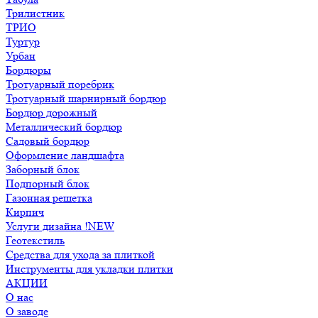
Трилистник
ТРИО
Туртур
Урбан
Бордюры
Тротуарный поребрик
Тротуарный шарнирный бордюр
Бордюр дорожный
Металлический бордюр
Садовый бордюр
Оформление ландшафта
Заборный блок
Подпорный блок
Газонная решетка
Кирпич
Услуги дизайна !NEW
Геотекстиль
Средства для ухода за плиткой
Инструменты для укладки плитки
АКЦИИ
О нас
О заводе