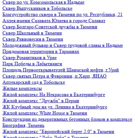
Сквер по ул. Комсомольская в Надыме
Сквер Выпускников в Тобольске
Благоустройство сквера в Тюмени по ул. Республики, 21
Аллея имени Салавата Юлаева в городе Салават
Сквер Болгаро-Советской дружбы в Тюмени
Сквер Школьный в Тюмени
Сквер Равновесия в Тюмени
Молодежный бульвар и Сквер трудовой славы в Надыме
Придомовая территория в Тарманах
Сквер Романтиков в Урае
Парк Победы в Лабытнанги
Площадь Первооткрывателей Шаимской нефти, г.Урай
Сквер святых Петра и Февронии, п.Харп, ЯНАО
Аптекарский сад в Тобольске
Жилые комплексы
Жилой комплекс На Некрасова в Екатеринбурге
Жилой комплекс "Дружба" в Перми
ЖК Клубный дом на ул. Ленина в Екатеринбурге
Жилой комплекс White House в Тюмени
Конструкции из декоративных бетонных блоков в комплексе
Биография, Тюмень
Жилой комплекс "Европейский берег 2.0" в Тюмени
Жилой комплекс "Дабл-Дабл" в Тюмени