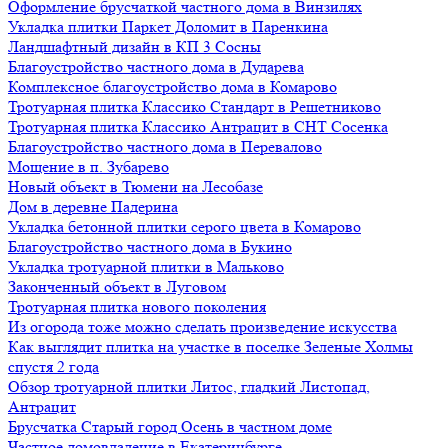
Оформление брусчаткой частного дома в Винзилях
Укладка плитки Паркет Доломит в Паренкина
Ландшафтный дизайн в КП 3 Сосны
Благоустройство частного дома в Дударева
Комплексное благоустройство дома в Комарово
Тротуарная плитка Классико Стандарт в Решетниково
Тротуарная плитка Классико Антрацит в СНТ Сосенка
Благоустройство частного дома в Перевалово
Мощение в п. Зубарево
Новый объект в Тюмени на Лесобазе
Дом в деревне Падерина
Укладка бетонной плитки серого цвета в Комарово
Благоустройство частного дома в Букино
Укладка тротуарной плитки в Мальково
Законченный объект в Луговом
Тротуарная плитка нового поколения
Из огорода тоже можно сделать произведение искусства
Как выглядит плитка на участке в поселке Зеленые Холмы
спустя 2 года
Обзор тротуарной плитки Литос, гладкий Листопад,
Антрацит
Брусчатка Старый город Осень в частном доме
Частное домовладение в Екатеринбурге