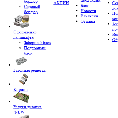
продукции
бордюр
АКЦИИ
Се
Блог
Садовый
до
Новости
бордюр
По
Вакансии
ко
Отзывы
Ан
по
Оформление
Во
ландшафта
Об
Заборный блок
Подпорный
блок
Газонная решетка
Кирпич
Услуги дизайна
!NEW