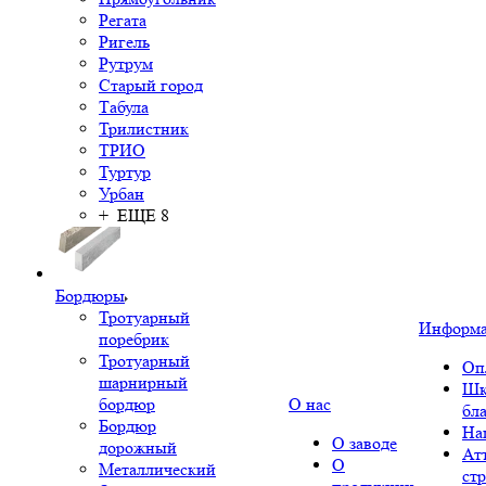
Регата
Ригель
Рутрум
Старый город
Табула
Трилистник
ТРИО
Туртур
Урбан
+ ЕЩЕ 8
Бордюры
Тротуарный
Информ
поребрик
Тротуарный
Оп
шарнирный
Шк
бордюр
О нас
бл
Бордюр
На
О заводе
дорожный
Ат
О
Металлический
ст