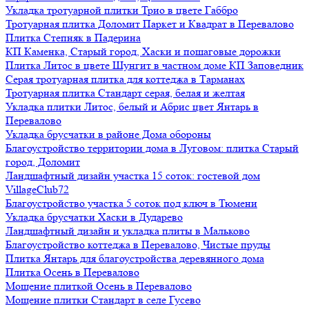
Укладка тротуарной плитки Трио в цвете Габбро
Тротуарная плитка Доломит Паркет и Квадрат в Перевалово
Плитка Степняк в Падерина
КП Каменка, Старый город, Хаски и пошаговые дорожки
Плитка Литос в цвете Шунгит в частном доме КП Заповедник
Серая тротуарная плитка для коттеджа в Тарманах
Тротуарная плитка Стандарт серая, белая и желтая
Укладка плитки Литос, белый и Абрис цвет Янтарь в
Перевалово
Укладка брусчатки в районе Дома обороны
Благоустройство территории дома в Луговом: плитка Старый
город, Доломит
Ландшафтный дизайн участка 15 соток: гостевой дом
VillageClub72
Благоустройство участка 5 соток под ключ в Тюмени
Укладка брусчатки Хаски в Дударево
Ландшафтный дизайн и укладка плиты в Мальково
Благоустройство коттеджа в Перевалово, Чистые пруды
Плитка Янтарь для благоустройства деревянного дома
Плитка Осень в Перевалово
Мощение плиткой Осень в Перевалово
Мощение плитки Стандарт в селе Гусево