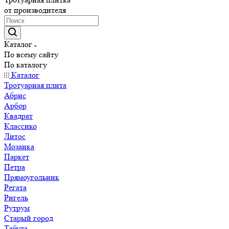
от производителя
Каталог
По всему сайту
По каталогу
Каталог
Тротуарная плита
Абрис
Арбор
Квадрат
Классико
Литос
Мозаика
Паркет
Петра
Прямоугольник
Регата
Ригель
Рутрум
Старый город
Табула