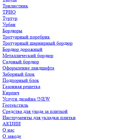
Трилистник
ТРИО
Туртур
Урбан
Бордюры
Тротуарный поребрик
Тротуарный шарнирный бордюр
Бордюр дорожный
Металлический бордюр
Садовый бордюр
Оформление ландшафта
Заборный блок
Подпорный блок
Газонная решетка
Кирпич
Услуги дизайна !NEW
Геотекстиль
Средства для ухода за плиткой
Инструменты для укладки плитки
АКЦИИ
О нас
О заводе