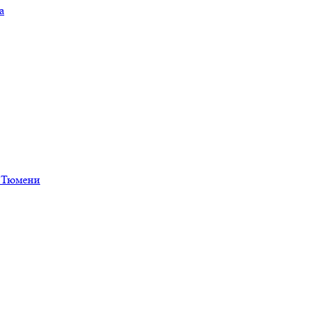
а
в Тюмени