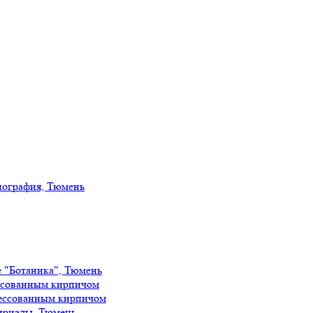
иография, Тюмень
е "Ботаника", Тюмень
ссованным кирпичом
ессованным кирпичом
ириады, Тюмень