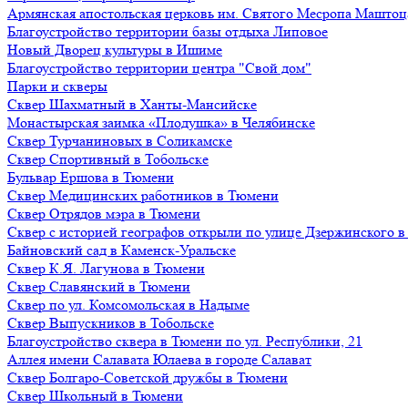
Армянская апостольская церковь им. Святого Месропа Маштоц
Благоустройство территории базы отдыха Липовое
Нoвый Двoрeц культуры в Ишимe
Благоустройство территории центра "Свой дом"
Парки и скверы
Сквер Шахматный в Ханты-Мансийске
Монастырская заимка «Плодушка» в Челябинске
Сквер Турчаниновых в Соликамске
Сквер Спортивный в Тобольске
Бульвар Ершова в Тюмени
Сквер Медицинских работников в Тюмени
Сквер Отрядов мэра в Тюмени
Сквер с историей географов открыли по улице Дзержинского 
Байновский сад в Каменск-Уральске
Сквер К.Я. Лагунова в Тюмени
Сквер Славянский в Тюмени
Сквер по ул. Комсомольская в Надыме
Сквер Выпускников в Тобольске
Благоустройство сквера в Тюмени по ул. Республики, 21
Аллея имени Салавата Юлаева в городе Салават
Сквер Болгаро-Советской дружбы в Тюмени
Сквер Школьный в Тюмени