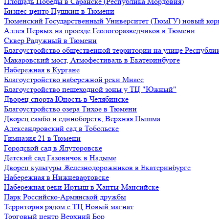
Площадь Победы в Саранске (Республика Мордовия)
Бизнес-центр Пушкин в Тюмени
Тюменский Государственный Университет (ТюмГУ) новый кор
Аллея Первых на проезде Геологоразведчиков в Тюмени
Сквер Радужный в Тюмени
Благоустройство общественной территории на улице Республик
Макаровский мост, Атмофестиваль в Екатеринбурге
Набережная в Кургане
Благоустройство набережной реки Миасс
Благоустройство пешеходной зоны у ТЦ "Южный"
Дворец спорта Юность в Челябинске
Благоустройство озера Тихое в Тюмени
Дворец самбо и единоборств, Верхняя Пышма
Александровский сад в Тобольске
Гимназия 21 в Тюмени
Городской сад в Ялуторовске
Детский сад Газовичок в Надыме
Дворец культуры Железнодорожников в Екатеринбурге
Набережная в Нижневартовске
Набережная реки Иртыш в Ханты-Мансийске
Парк Российско-Армянской дружбы
Территория рядом с ТЦ Новый магнат
Торговый центр Верхний Бор