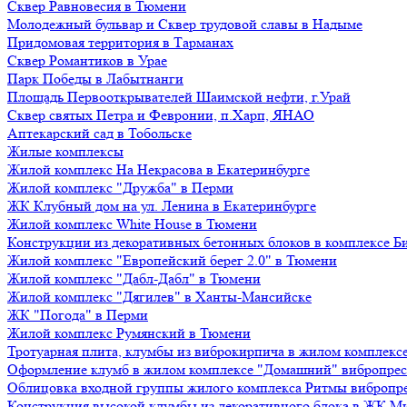
Сквер Равновесия в Тюмени
Молодежный бульвар и Сквер трудовой славы в Надыме
Придомовая территория в Тарманах
Сквер Романтиков в Урае
Парк Победы в Лабытнанги
Площадь Первооткрывателей Шаимской нефти, г.Урай
Сквер святых Петра и Февронии, п.Харп, ЯНАО
Аптекарский сад в Тобольске
Жилые комплексы
Жилой комплекс На Некрасова в Екатеринбурге
Жилой комплекс "Дружба" в Перми
ЖК Клубный дом на ул. Ленина в Екатеринбурге
Жилой комплекс White House в Тюмени
Конструкции из декоративных бетонных блоков в комплексе Б
Жилой комплекс "Европейский берег 2.0" в Тюмени
Жилой комплекс "Дабл-Дабл" в Тюмени
Жилой комплекс "Дягилев" в Ханты-Мансийске
ЖК "Погода" в Перми
Жилой комплекс Румянский в Тюмени
Тротуарная плита, клумбы из виброкирпича в жилом комплекс
Оформление клумб в жилом комплексе "Домашний" вибропре
Облицовка входной группы жилого комплекса Ритмы вибропр
Конструкция высокой клумбы из декоративного блока в ЖК М