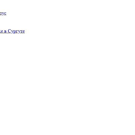
пус
е в Сургуте