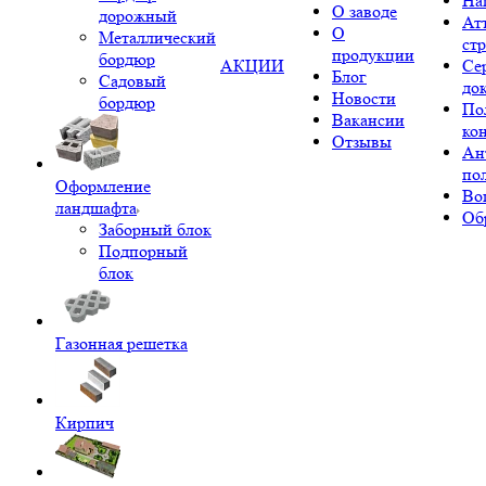
На
О заводе
дорожный
Ат
О
Металлический
ст
продукции
бордюр
АКЦИИ
Се
Блог
Садовый
до
Новости
бордюр
По
Вакансии
ко
Отзывы
Ан
по
Оформление
Во
ландшафта
Об
Заборный блок
Подпорный
блок
Газонная решетка
Кирпич