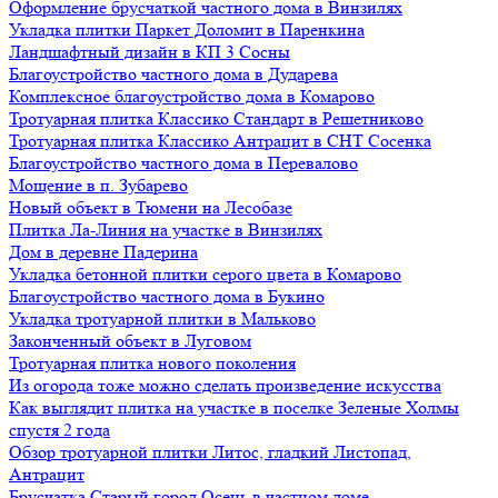
Оформление брусчаткой частного дома в Винзилях
Укладка плитки Паркет Доломит в Паренкина
Ландшафтный дизайн в КП 3 Сосны
Благоустройство частного дома в Дударева
Комплексное благоустройство дома в Комарово
Тротуарная плитка Классико Стандарт в Решетниково
Тротуарная плитка Классико Антрацит в СНТ Сосенка
Благоустройство частного дома в Перевалово
Мощение в п. Зубарево
Новый объект в Тюмени на Лесобазе
Плитка Ла-Линия на участке в Винзилях
Дом в деревне Падерина
Укладка бетонной плитки серого цвета в Комарово
Благоустройство частного дома в Букино
Укладка тротуарной плитки в Мальково
Законченный объект в Луговом
Тротуарная плитка нового поколения
Из огорода тоже можно сделать произведение искусства
Как выглядит плитка на участке в поселке Зеленые Холмы
спустя 2 года
Обзор тротуарной плитки Литос, гладкий Листопад,
Антрацит
Брусчатка Старый город Осень в частном доме