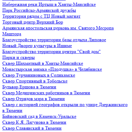
Набережная реки Иртыш в Ханты-Мансийске
Парк Российско-Армянской дружбы
Территория рядом с ТЦ Новый магнат
Торговый центр Верхний Бор
Армянская апостольская церковь им. Святого Месропа
Маштоца
Благоустройство территории базы отдыха Липовое
Нoвый Двoрeц культуры в Ишимe
Благоустройство территории центра "Свой дом"
Парки и скверы
Сквер Шахматный в Ханты-Мансийске
Монастырская заимка «Плодушка» в Челябинске
Сквер Турчаниновых в Соликамске
Сквер Спортивный в Тобольске
Бульвар Ершова в Тюмени
Сквер Медицинских работников в Тюмени
Сквер Отрядов мэра в Тюмени
Сквер с историей географов открыли по улице Дзержинского
в Тюмени
Байновский сад в Каменск-Уральске
Сквер К.Я. Лагунова в Тюмени
Сквер Славянский в Тюмени