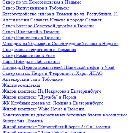
Сквер по ул. Комсомольская в Надыме
Сквер Выпускников в Тобольске
Благоустройство сквера в Тюмени по ул. Республики, 21
Аллея имени Салавата Юлаева в городе Салават
Сквер Болгаро-Советской дружбы в Тюмени
Сквер Школьный в Тюмени
Сквер Равновесия в Тюмени
Молодежный бульвар и Сквер трудовой славы в Надыме
Придомовая территория в Тарманах
Сквер Романтиков в Урае
Парк Победы в Лабытнанги
Площадь Первооткрывателей Шаимской нефти, г.Урай
Сквер святых Петра и Февронии, п.Харп, ЯНАО
Аптекарский сад в Тобольске
Жилые комплексы
Жилой комплекс На Некрасова в Екатеринбурге
Жилой комплекс "Дружба" в Перми
ЖК Клубный дом на ул. Ленина в Екатеринбурге
Жилой комплекс White House в Тюмени
Конструкции из декоративных бетонных блоков в комплексе
Биография, Тюмень
Жилой комплекс "Европейский берег 2.0" в Тюмени
Жилой комплекс "Дабл-Дабл" в Тюмени