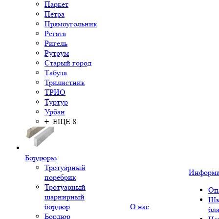
Паркет
Петра
Прямоугольник
Регата
Ригель
Рутрум
Старый город
Табула
Трилистник
ТРИО
Туртур
Урбан
+ ЕЩЕ 8
Бордюры
Тротуарный
Информ
поребрик
Тротуарный
Оп
шарнирный
Шк
бордюр
О нас
бл
Бордюр