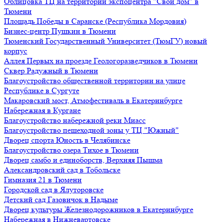
Облицовка ТЦ на территории экспоцентра "Свой дом" в
Тюмени
Площадь Победы в Саранске (Республика Мордовия)
Бизнес-центр Пушкин в Тюмени
Тюменский Государственный Университет (ТюмГУ) новый
корпус
Аллея Первых на проезде Геологоразведчиков в Тюмени
Сквер Радужный в Тюмени
Благоустройство общественной территории на улице
Республике в Сургуте
Макаровский мост, Атмофестиваль в Екатеринбурге
Набережная в Кургане
Благоустройство набережной реки Миасс
Благоустройство пешеходной зоны у ТЦ "Южный"
Дворец спорта Юность в Челябинске
Благоустройство озера Тихое в Тюмени
Дворец самбо и единоборств, Верхняя Пышма
Александровский сад в Тобольске
Гимназия 21 в Тюмени
Городской сад в Ялуторовске
Детский сад Газовичок в Надыме
Дворец культуры Железнодорожников в Екатеринбурге
Набережная в Нижневартовске