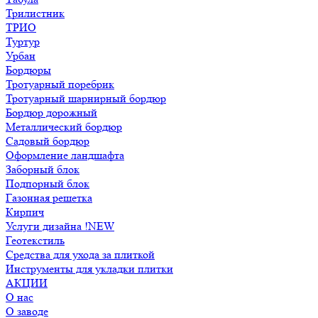
Трилистник
ТРИО
Туртур
Урбан
Бордюры
Тротуарный поребрик
Тротуарный шарнирный бордюр
Бордюр дорожный
Металлический бордюр
Садовый бордюр
Оформление ландшафта
Заборный блок
Подпорный блок
Газонная решетка
Кирпич
Услуги дизайна !NEW
Геотекстиль
Средства для ухода за плиткой
Инструменты для укладки плитки
АКЦИИ
О нас
О заводе