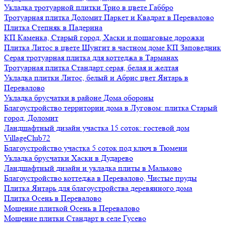
Укладка тротуарной плитки Трио в цвете Габбро
Тротуарная плитка Доломит Паркет и Квадрат в Перевалово
Плитка Степняк в Падерина
КП Каменка, Старый город, Хаски и пошаговые дорожки
Плитка Литос в цвете Шунгит в частном доме КП Заповедник
Серая тротуарная плитка для коттеджа в Тарманах
Тротуарная плитка Стандарт серая, белая и желтая
Укладка плитки Литос, белый и Абрис цвет Янтарь в
Перевалово
Укладка брусчатки в районе Дома обороны
Благоустройство территории дома в Луговом: плитка Старый
город, Доломит
Ландшафтный дизайн участка 15 соток: гостевой дом
VillageClub72
Благоустройство участка 5 соток под ключ в Тюмени
Укладка брусчатки Хаски в Дударево
Ландшафтный дизайн и укладка плиты в Мальково
Благоустройство коттеджа в Перевалово, Чистые пруды
Плитка Янтарь для благоустройства деревянного дома
Плитка Осень в Перевалово
Мощение плиткой Осень в Перевалово
Мощение плитки Стандарт в селе Гусево