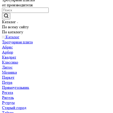
от производителя
Каталог
По всему сайту
По каталогу
Каталог
Тротуарная плита
Абрис
Арбор
Квадрат
Классико
Литос
Мозаика
Паркет
Петра
Прямоугольник
Регата
Ригель
Рутрум
Старый город
Табула