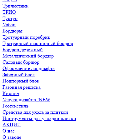
Трилистник
ТРИО
Туртур
Урбан
Бордюры
Тротуарный поребрик
Тротуарный шарнирный бордюр
Бордюр дорожный
Металлический бордюр
Садовый бордюр
Оформление ландшафта
Заборный блок
Подпорный блок
Газонная решетка
Кирпич
Услуги дизайна !NEW
Геотекстиль
Средства для ухода за плиткой
Инструменты для укладки плитки
АКЦИИ
О нас
О заводе