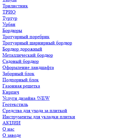
Трилистник
ТРИО
Туртур
Урбан
Бордюры
Тротуарный поребрик
Тротуарный шарнирный бордюр
Бордюр дорожный
Металлический бордюр
Садовый бордюр
Оформление ландшафта
Заборный блок
Подпорный блок
Газонная решетка
Кирпич
Услуги дизайна !NEW
Геотекстиль
Средства для ухода за плиткой
Инструменты для укладки плитки
АКЦИИ
О нас
О заводе