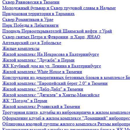
Сквер Равновесия в Тюмени
Молодежный бульвар и Сквер трудовой славы в Надыме
Придомовая территория в Тарманах
Сквер Романтиков в Урае
Парк Победы в Лабытнанги
Площадь Первооткрывателей Шаимской нефти, г.Урай
Сквер святых Петра и Февронии, п.Харп, ЯНАО
Аптекарский сад в Тобольске
Жилые комплексы
Жилой комплекс На Некрасова в Екатеринбурге
Жилой комплекс "Дружба" в Перми
ЖК Клубный дом на ул. Ленина в Екатеринбурге
Жилой комплекс White House в Тюмени
Конструкции из декоративных бетонных блоков в комплексе Б
Жилой комплекс "Европейский берег 2.0" в Тюмени
Жилой комплекс "Дабл-Дабл" в Тюмени
Жилой комплекс "Дягилев" в Ханты-Мансийске
ЖК "Погода" в Перми
Жилой комплекс Румянский в Тюмени
Тротуарная плита, клумбы из виброкирпича в жилом комплекс
Оформление клумб в жилом комплексе "Домашний" вибропре
Облицовка входной группы жилого комплекса Ритмы вибропр
Конструкция высокой клумбы из декоративного блока в ЖК М