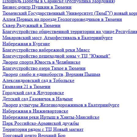
Площадь Победы в Саранске (Республика Мордовия)
Бизнес-центр Пушкин в Тюмени
Тюменский Государственный Университет (ТюмГУ) новый кор
Аллея Первых на проезде Геологоразведчиков в Тюмени
Сквер Радужный в Тюмени
Благоустройство общественной территории на улице Республик
Макаровский мост, Атмофестиваль в Екатеринбурге
Набережная в Кургане
Благоустройство набережной реки Миасс
Благоустройство пешеходной зоны у ТЦ "Южный"
Дворец спорта Юность в Челябинске
Благоустройство озера Тихое в Тюмени
Дворец самбо и единоборств, Верхняя Пышма
Александровский сад в Тобольске
Гимназия 21 в Тюмени
Городской сад в Ялуторовске
Детский сад Газовичок в Надыме
Дворец культуры Железнодорожников в Екатеринбурге
Набережная в Нижневартовске
Набережная реки Иртыш в Ханты-Мансийске
Парк Российско-Армянской дружбы
Территория рядом с ТЦ Новый магнат
Торговый центр Верхний Бор