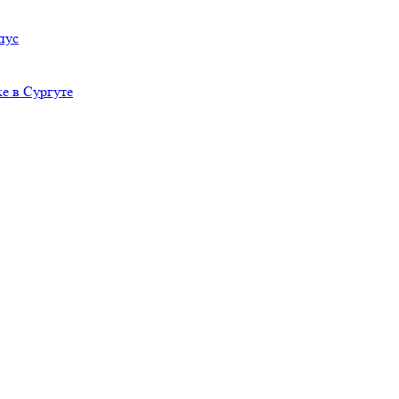
пус
е в Сургуте