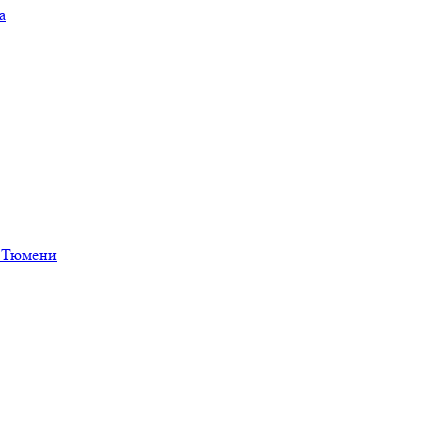
а
в Тюмени