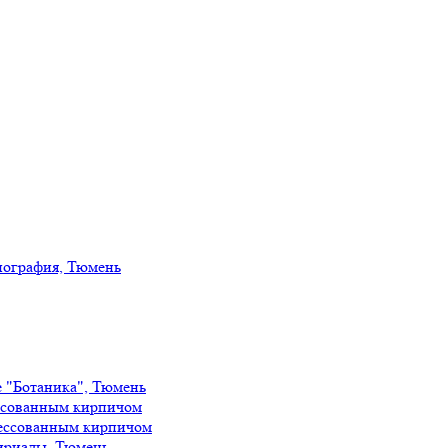
иография, Тюмень
е "Ботаника", Тюмень
ссованным кирпичом
ессованным кирпичом
ириады, Тюмень