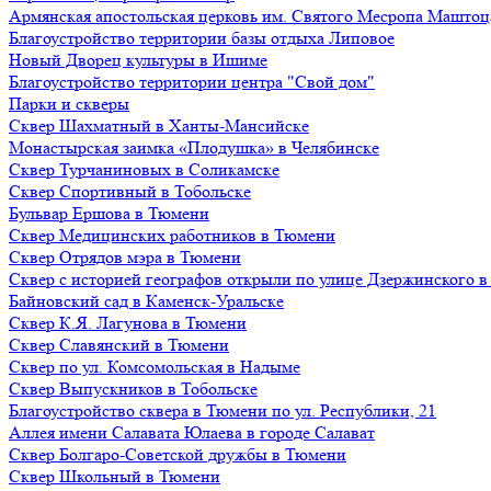
Армянская апостольская церковь им. Святого Месропа Маштоц
Благоустройство территории базы отдыха Липовое
Нoвый Двoрeц культуры в Ишимe
Благоустройство территории центра "Свой дом"
Парки и скверы
Сквер Шахматный в Ханты-Мансийске
Монастырская заимка «Плодушка» в Челябинске
Сквер Турчаниновых в Соликамске
Сквер Спортивный в Тобольске
Бульвар Ершова в Тюмени
Сквер Медицинских работников в Тюмени
Сквер Отрядов мэра в Тюмени
Сквер с историей географов открыли по улице Дзержинского 
Байновский сад в Каменск-Уральске
Сквер К.Я. Лагунова в Тюмени
Сквер Славянский в Тюмени
Сквер по ул. Комсомольская в Надыме
Сквер Выпускников в Тобольске
Благоустройство сквера в Тюмени по ул. Республики, 21
Аллея имени Салавата Юлаева в городе Салават
Сквер Болгаро-Советской дружбы в Тюмени
Сквер Школьный в Тюмени