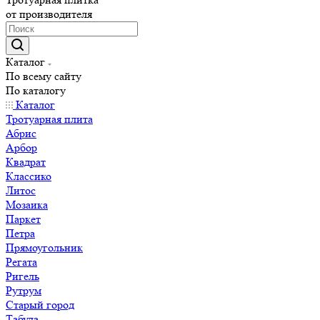
от производителя
Каталог
По всему сайту
По каталогу
Каталог
Тротуарная плита
Абрис
Арбор
Квадрат
Классико
Литос
Мозаика
Паркет
Петра
Прямоугольник
Регата
Ригель
Рутрум
Старый город
Табула