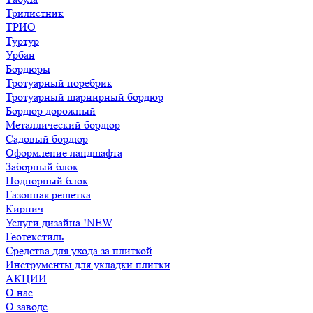
Трилистник
ТРИО
Туртур
Урбан
Бордюры
Тротуарный поребрик
Тротуарный шарнирный бордюр
Бордюр дорожный
Металлический бордюр
Садовый бордюр
Оформление ландшафта
Заборный блок
Подпорный блок
Газонная решетка
Кирпич
Услуги дизайна !NEW
Геотекстиль
Средства для ухода за плиткой
Инструменты для укладки плитки
АКЦИИ
О нас
О заводе