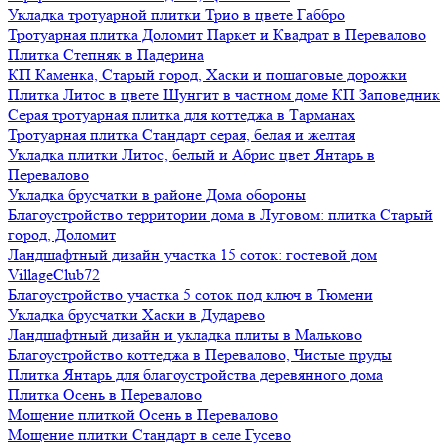
Укладка тротуарной плитки Трио в цвете Габбро
Тротуарная плитка Доломит Паркет и Квадрат в Перевалово
Плитка Степняк в Падерина
КП Каменка, Старый город, Хаски и пошаговые дорожки
Плитка Литос в цвете Шунгит в частном доме КП Заповедник
Серая тротуарная плитка для коттеджа в Тарманах
Тротуарная плитка Стандарт серая, белая и желтая
Укладка плитки Литос, белый и Абрис цвет Янтарь в
Перевалово
Укладка брусчатки в районе Дома обороны
Благоустройство территории дома в Луговом: плитка Старый
город, Доломит
Ландшафтный дизайн участка 15 соток: гостевой дом
VillageClub72
Благоустройство участка 5 соток под ключ в Тюмени
Укладка брусчатки Хаски в Дударево
Ландшафтный дизайн и укладка плиты в Мальково
Благоустройство коттеджа в Перевалово, Чистые пруды
Плитка Янтарь для благоустройства деревянного дома
Плитка Осень в Перевалово
Мощение плиткой Осень в Перевалово
Мощение плитки Стандарт в селе Гусево