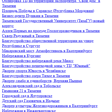
Облицовка ТЦ на территории экспоцентра "Свой дом" в
Тюмени
Площадь Победы в Саранске (Республика Мордовия)
Бизнес-центр Пушкин в Тюмени
Тюменский Государственный Университет (ТюмГУ) новый
корпус
Аллея Первых на проезде Геологоразведчиков в Тюмени
Сквер Радужный в Тюмени
Благоустройство общественной территории на улице
Республике в Сургуте
Макаровский мост, Атмофестиваль в Екатеринбурге
Набережная в Кургане
Благоустройство набережной реки Миасс
Благоустройство пешеходной зоны у ТЦ "Южный"
Дворец спорта Юность в Челябинске
Благоустройство озера Тихое в Тюмени
Дворец самбо и единоборств, Верхняя Пышма
Александровский сад в Тобольске
Гимназия 21 в Тюмени
Городской сад в Ялуторовске
Детский сад Газовичок в Надыме
Дворец культуры Железнодорожников в Екатеринбурге
Набережная в Нижневартовске