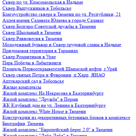
Сквер по ул. Комсомольская в Надыме
Сквер Выпускников в Тобольске
Благоустройство сквера в Тюмени по ул. Республики, 21
Аллея имени Салавата Юлаева в городе Салават
Сквер Болгаро-Советской дружбы в Тюмени
Сквер Школьный в Тюмени
Сквер Равновесия в Тюмени
Молодежный бульвар и Сквер трудовой славы в Надыме
Придомовая территория в Тарманах
Сквер Романтиков в Урае
Парк Победы в Лабытнанги
Площадь Первооткрывателей Шаимской нефти, г.Урай
Сквер святых Петра и Февронии, п.Харп, ЯНАО
Аптекарский сад в Тобольске
Жилые комплексы
Жилой комплекс На Некрасова в Екатеринбурге
Жилой комплекс "Дружба" в Перми
ЖК Клубный дом на ул. Ленина в Екатеринбурге
Жилой комплекс White House в Тюмени
Конструкции из декоративных бетонных блоков в комплексе
Биография, Тюмень
Жилой комплекс "Европейский берег 2.0" в Тюмени
Жилой комплекс "Дабл-Дабл" в Тюмени