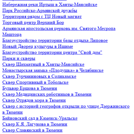
Набережная реки Иртыш в Ханты-Мансийске
Парк Российско-Армянской дружбы
Территория рядом с ТЦ Новый магнат
Торговый центр Верхний Бор
Армянская апостольская церковь им. Святого Месропа
Маштоца
Благоустройство территории базы отдыха Липовое
Нoвый Двoрeц культуры в Ишимe
Благоустройство территории центра "Свой дом"
Парки и скверы
Сквер Шахматный в Ханты-Мансийске
Монастырская заимка «Плодушка» в Челябинске
Сквер Турчаниновых в Соликамске
Сквер Спортивный в Тобольске
Бульвар Ершова в Тюмени
Сквер Медицинских работников в Тюмени
Сквер Отрядов мэра в Тюмени
Сквер с историей географов открыли по улице Дзержинского
в Тюмени
Байновский сад в Каменск-Уральске
Сквер К.Я. Лагунова в Тюмени
Сквер Славянский в Тюмени