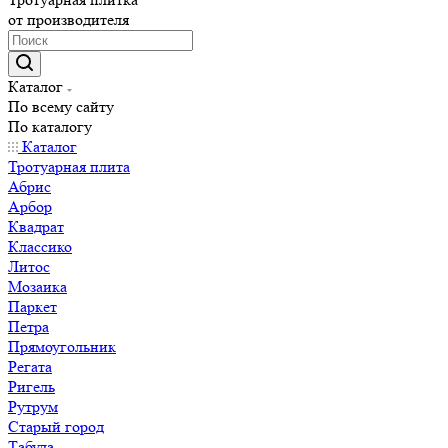
от производителя
Каталог
По всему сайту
По каталогу
Каталог
Тротуарная плита
Абрис
Арбор
Квадрат
Классико
Литос
Мозаика
Паркет
Петра
Прямоугольник
Регата
Ригель
Рутрум
Старый город
Табула