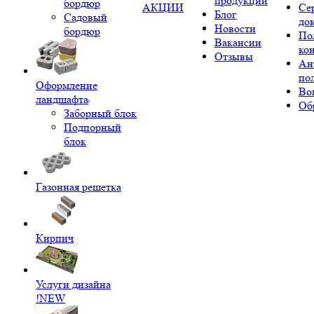
продукции
бордюр
АКЦИИ
Се
Блог
Садовый
до
Новости
бордюр
По
Вакансии
ко
Отзывы
Ан
по
Оформление
Во
ландшафта
Об
Заборный блок
Подпорный
блок
Газонная решетка
Кирпич
Услуги дизайна
!NEW