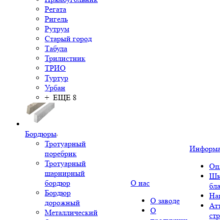
Регата
Ригель
Рутрум
Старый город
Табула
Трилистник
ТРИО
Туртур
Урбан
+ ЕЩЕ 8
Бордюры
Тротуарный
Информ
поребрик
Тротуарный
Оп
шарнирный
Шк
бордюр
О нас
бл
Бордюр
На
О заводе
дорожный
Ат
О
Металлический
ст