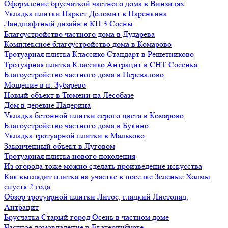
Оформление брусчаткой частного дома в Винзилях
Укладка плитки Паркет Доломит в Паренкина
Ландшафтный дизайн в КП 3 Сосны
Благоустройство частного дома в Дударева
Комплексное благоустройство дома в Комарово
Тротуарная плитка Классико Стандарт в Решетниково
Тротуарная плитка Классико Антрацит в СНТ Сосенка
Благоустройство частного дома в Перевалово
Мощение в п. Зубарево
Новый объект в Тюмени на Лесобазе
Дом в деревне Падерина
Укладка бетонной плитки серого цвета в Комарово
Благоустройство частного дома в Букино
Укладка тротуарной плитки в Мальково
Законченный объект в Луговом
Тротуарная плитка нового поколения
Из огорода тоже можно сделать произведение искусства
Как выглядит плитка на участке в поселке Зеленые Холмы
спустя 2 года
Обзор тротуарной плитки Литос, гладкий Листопад,
Антрацит
Брусчатка Старый город Осень в частном доме
Частное домовладение в Екатеринбурге