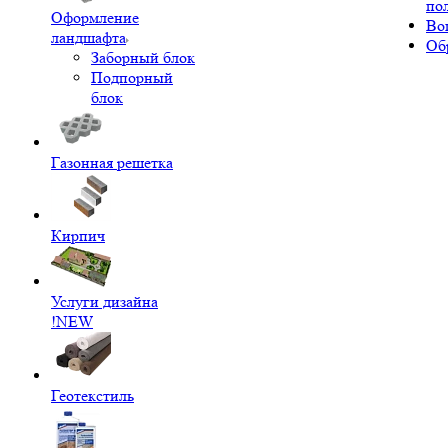
по
Оформление
Во
ландшафта
Об
Заборный блок
Подпорный
блок
Газонная решетка
Кирпич
Услуги дизайна
!NEW
Геотекстиль