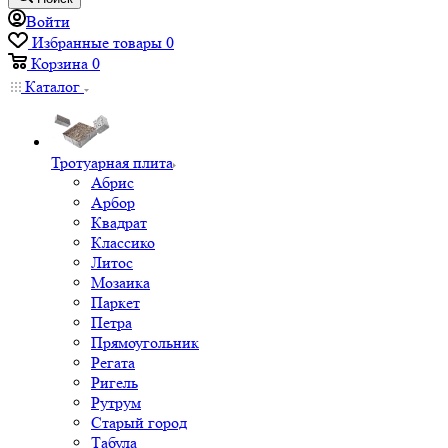
Войти
Избранные товары
0
Корзина
0
Каталог
Тротуарная плита
Абрис
Арбор
Квадрат
Классико
Литос
Мозаика
Паркет
Петра
Прямоугольник
Регата
Ригель
Рутрум
Старый город
Табула