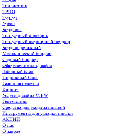
Трилистник
ТРИО
Туртур
Урбан
Бордюры
Тротуарный поребрик
Тротуарный шарнирный бордюр
Бордюр дорожный
Металлический бордюр
Садовый бордюр
Оформление ландшафта
Заборный блок
Подпорный блок
Газонная решетка
Кирпич
Услуги дизайна !NEW
Геотекстиль
Средства для ухода за плиткой
Инструменты для укладки плитки
АКЦИИ
О нас
О заводе