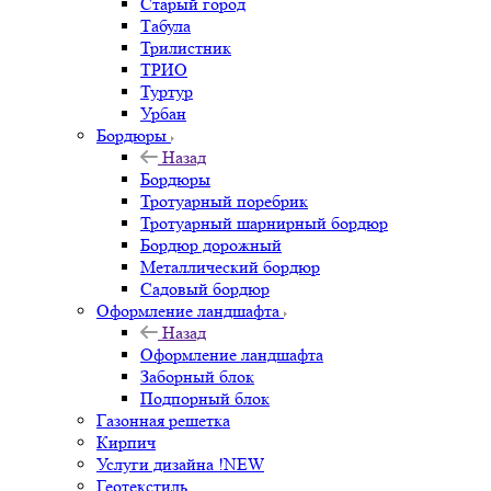
Старый город
Табула
Трилистник
ТРИО
Туртур
Урбан
Бордюры
Назад
Бордюры
Тротуарный поребрик
Тротуарный шарнирный бордюр
Бордюр дорожный
Металлический бордюр
Садовый бордюр
Оформление ландшафта
Назад
Оформление ландшафта
Заборный блок
Подпорный блок
Газонная решетка
Кирпич
Услуги дизайна !NEW
Геотекстиль