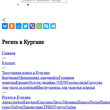
Регата в Кургане
Главная
—
Каталог
—
Тротуарная плита в Кургане
Бордюры
Оформление ландшафта
Газонная
решетка
Кирпич
Услуги дизайна !NEW
Геотекстиль
Средства
для ухода за плиткой
Инструменты для укладки плитки
—
Регата в Кургане
Абрис
Арбор
Квадрат
Классико
Литос
Мозаика
Паркет
Петра
Прямо
город
Табула
Трилистник
ТРИО
Туртур
Урбан