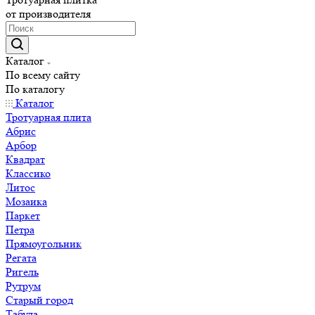
от производителя
Каталог
По всему сайту
По каталогу
Каталог
Тротуарная плита
Абрис
Арбор
Квадрат
Классико
Литос
Мозаика
Паркет
Петра
Прямоугольник
Регата
Ригель
Рутрум
Старый город
Табула