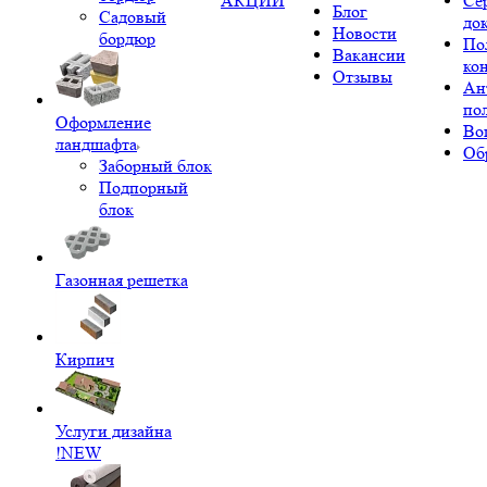
АКЦИИ
Се
Блог
Садовый
до
Новости
бордюр
По
Вакансии
ко
Отзывы
Ан
по
Оформление
Во
ландшафта
Об
Заборный блок
Подпорный
блок
Газонная решетка
Кирпич
Услуги дизайна
!NEW