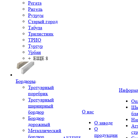
Регата
Ригель
Рутрум
Старый город
Табула
Трилистник
ТРИО
Туртур
Урбан
+ ЕЩЕ 8
Бордюры
Тротуарный
Информ
поребрик
Тротуарный
Оп
шарнирный
Шк
О нас
бордюр
бл
Бордюр
На
О заводе
дорожный
Ат
О
Металлический
ст
продукции
бордюр