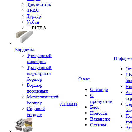
Трилистник
ТРИО
Туртур
Урбан
+ ЕЩЕ 8
Бордюры
Тротуарный
Информ
поребрик
Тротуарный
Оп
шарнирный
Шк
О нас
бордюр
бл
Бордюр
На
О заводе
дорожный
Ат
О
Металлический
ст
продукции
бордюр
АКЦИИ
Се
Блог
Садовый
до
Новости
бордюр
По
Вакансии
ко
Отзывы
Ан