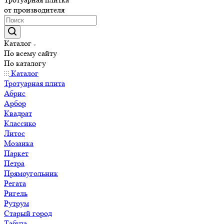
от производителя
Каталог
По всему сайту
По каталогу
Каталог
Тротуарная плита
Абрис
Арбор
Квадрат
Классико
Литос
Мозаика
Паркет
Петра
Прямоугольник
Регата
Ригель
Рутрум
Старый город
Табула