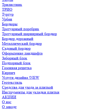
Трилистник
ТРИО
Туртур
Урбан
Бордюры
Тротуарный поребрик
Тротуарный шарнирный бордюр
Бордюр дорожный
Металлический бордюр
Садовый бордюр
Оформление ландшафта
Заборный блок
Подпорный блок
Газонная решетка
Кирпич
Услуги дизайна !NEW
Геотекстиль
Средства для ухода за плиткой
Инструменты для укладки плитки
АКЦИИ
О нас
О заводе