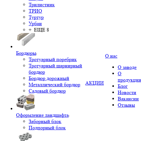
Трилистник
ТРИО
Туртур
Урбан
+ ЕЩЕ 8
Бордюры
О нас
Тротуарный поребрик
Тротуарный шарнирный
О заводе
бордюр
О
Бордюр дорожный
продукци
АКЦИИ
Металлический бордюр
Блог
Садовый бордюр
Новости
Вакансии
Отзывы
Оформление ландшафта
Заборный блок
Подпорный блок