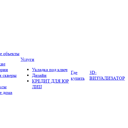
е объекты
Услуги
кие
ории
Укладка под ключ
Где
3D-
и скверы
Дизайн
купить
ВИЗУАЛИЗАТОР
КРЕДИТ ДЛЯ ЮР
ксы
ЛИЦ
е дома