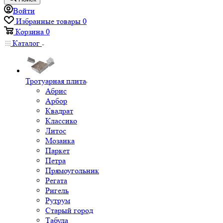
Войти
Избранные товары
0
Корзина
0
Каталог
Тротуарная плита
Абрис
Арбор
Квадрат
Классико
Литос
Мозаика
Паркет
Петра
Прямоугольник
Регата
Ригель
Рутрум
Старый город
Табула